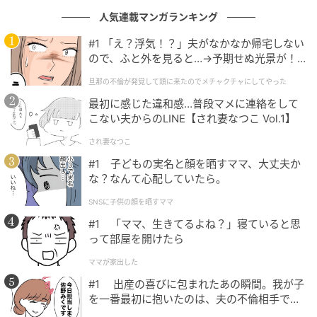
人気連載マンガランキング
#1 「え？浮気！？」夫がなかなか帰宅しない
ので、ふと外を見ると…→予期せぬ光景が！
｜旦那の不倫が発覚して頭に来たのでメチャ
旦那の不倫が発覚して頭に来たのでメチャクチャにしてやった
クチャにしてやった
ウーマンエキサイト
最初に感じた違和感…普段マメに連絡をして
こない夫からのLINE【され妻なつこ Vol.1】
され妻なつこ
#1 子どもの実名と顔を晒すママ、大丈夫か
な？なんて心配していたら。
SNSに子供の顔を晒すママ
#1 「ママ、生きてるよね？」寝ていると思
って部屋を開けたら
ママが家出した
#1 出産の喜びに包まれたあの瞬間。我が子
を一番最初に抱いたのは、夫の不倫相手でし
た。
ウーマンエキサイト