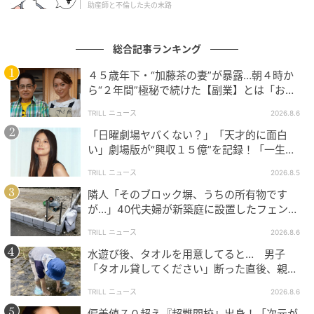
助産師と不倫した夫の末路
総合記事ランキング
４５歳年下・“加藤茶の妻”が暴露…朝４時か
ら“２年間”極秘で続けた【副業】とは「お金
を稼ぐのって大変」
TRILL ニュース
2026.8.6
「日曜劇場ヤバくない？」「天才的に面白
い」劇場版が“興収１５億”を記録！「一生言
い続ける」放送後も続く“切望の声”
TRILL ニュース
2026.8.5
隣人「そのブロック塀、うちの所有物です
が…」40代夫婦が新築庭に設置したフェン
ウーマンエキサイト
ス、直後に迫られた"顛末"
TRILL ニュース
2026.8.6
水遊び後、タオルを用意してると… 男子
「タオル貸してください」断った直後、親が
大声で放った一言に絶句
TRILL ニュース
2026.8.6
偏差値７０超え『超難関校』出身！「次元が