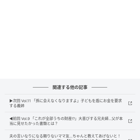
ウーマンエキサイト
関連する他の記事
▶︎次回 Vol.11 「孫に会えなくなりますよ」子どもを盾にお金を要求
する義姉
◀︎前回 Vol.9 「これが全部うちの財産⁉」大喜びする兄夫婦…父が本
当に見せたかった書類とは？
ウーマンエキサイト
夫の言いなりになる頼りないママ友…ちゃんと教えてあげないと！