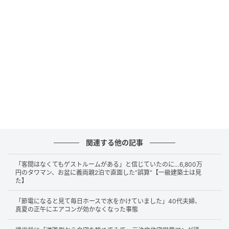
・屋根の面積：
基礎と同様に、平屋は2階建てに比べて屋根の面積も広
くなります。
ベタ基礎（床下全体を鉄筋コンクリートで覆う基礎の
こと）や屋根の仕上げ材などは、建築費の中でも大き
な割合を占めます。これらが2階建ての約2倍必要にな
ることが、平屋の坪単価を押し上げる大きな要因とな
っているのです。
関連する他の記事
土地選びと「建ぺい率」の制約
「客間はなくてもゲストルームがある」と信じていたのに…6,800万
円のタワマン、お盆に義両親2泊で直面した“誤算”【一級建築士は見
平屋を建てる際、建物本体のコスト以外にも配慮すべ
た】
き点があります。それが「建ぺい率（敷地面積に対す
「節電になると見て毎日ホースで水をかけていました」40代夫婦、
る建築面積の割合のこと）」です。
真夏の正午にエアコンが効かなくなった事態
2階建てなら小さな土地でも居住面積を確保できます