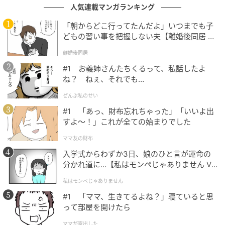
人気連載マンガランキング
・足場代の削減：
「朝からどこ行ってたんだよ」いつまでも子
将来の外壁塗装の際、2階建てのような大規模な足場を
どもの習い事を把握しない夫【離婚後同居 Vo
l.1】
組む必要がなく、維持費を抑えられる。
離婚後同居
#1 お義姉さんたちくるって、私話したよ
・構造の安定性：
ね？ ねぇ、それでも…
2階がないため自重が軽く、地震の揺れに対しても有利
ぜんぶ私のせい
な形状を作りやすい。
#1 「あっ、財布忘れちゃった」「いいよ出
すよ〜！」これが全ての始まりでした
大切なのは、「安く建てること」だけを目的にせず、
将来のメンテナンス性や、階段のない暮らしが生む
ママ友の財布
「時間のゆとり」まで含めて、トータルで価値を判断
入学式からわずか3日、娘のひと言が運命の
することではないでしょうか。
分かれ道に…【私はモンペじゃありません Vo
l.1】
私はモンペじゃありません
#1 「ママ、生きてるよね？」寝ていると思
性能と暮らしのバランスを見つめる
って部屋を開けたら
ママが家出した