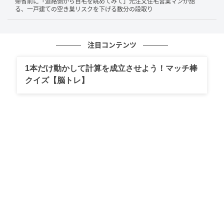
帰省前に「道路側から自宅を眺めてみて」元注文住宅営業マンが語
る、一戸建ての空き巣リスクを下げる数分の段取り
が、平屋の場合は居住スペースがすべて1階に集中する
ため、より広い土地が必要になります。
注目コンテンツ
「平屋を建てるために広い土地を買わなければなら
ず、土地代と建築費の両方が膨らんでしまった」とい
1本だけ動かして計算を成立させよう！マッチ棒
うケースも少なくありません。
クイズ【脳トレ】
住宅性能を高めるための工事費だけでなく、土地とい
う資産の持ち方についても、あらかじめシミュレーシ
ョンしておくことが大切です。
建築士が教える「納得のいく予算配分」
平屋には、坪単価が高くなるという側面がある一方
で、2階建てにはない「メンテナンス性の良さ」という
大きなメリットもあります。