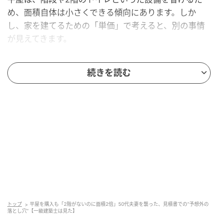
め、面積自体は小さくできる傾向にあります。しか
し、家を建てるための「単価」で考えると、別の事情
が見えてきます。
基礎と屋根の面積が「2倍」になる理由
続きを読む
家づくりにおいて、最もコストがかかるパーツをご存
じでしょうか。それは、建物を支える「基礎」と、雨
風をしのぐ「屋根」です。
・基礎の面積：
30坪の家を建てる場合、2階建て（1階15坪・2階15
坪）なら基礎は15坪分で済みます。しかし、平屋で30
坪を確保しようとすれば、基礎もそのまま30坪分必要
になります。
トップ
平屋を購入も「2階がないのに面積2倍」50代夫妻を襲った、見積書での“予想外の
落とし穴”【一級建築士は見た】