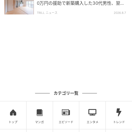
0万円の援助で新築購入した30代男性、翌年
夏に届いた“税務署からの通知”
【エピソード募集】日常のちょっとした体験、TRILL
TRILL ニュース
2026.8.7
でシェアしませんか？【2分で完了・匿名】
プロフィール
yukiasobi
一級建築士・建築基準適合判定資格者。行政で住宅
政策・確認審査・都市計画等の実務経験を経て、現
在は住宅分野を中心にフリーライターとして活動
中。間取り・動線、耐震・防災、省エネ、法規やメ
ンテナンスまで、後悔につながりやすいポイントを
整理し、わかりやすい言葉で解説することを大切に
記事一覧をみる
しています。SNSの事例をそのまま真似して後悔す
カテゴリ一覧
るケースにも多く触れてきた経験から、見た目だけ
に流されない家づくりの視点を発信。4歳と1歳の子
どもを育てるイクメンでもあり、暮らしの現実に即
の記事をもっとみる
した提案を重視しています。noteでは、家族との時
間を守るための経済的自由（FIRE）を目指し、資産
トップ
マンガ
エピソード
エンタメ
トレンド
運用の記録や暮らしとお金のリアルも発信中です。