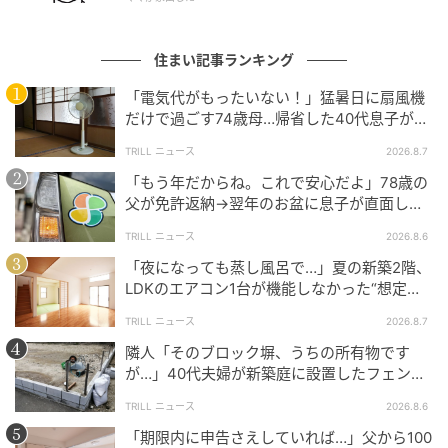
Tさん夫妻は最終的に、面積を少しだけ絞りつつ、その
分こだわりたい場所に予算を集中させることで、納得
住まい記事ランキング
のいく平屋を完成させました。
「電気代がもったいない！」猛暑日に扇風機
「2階がないから安い」という期待だけで進めるのでは
だけで過ごす74歳母…帰省した40代息子が取
なく、基礎や屋根の仕組みを理解した上でプランを立
った“実家のエアコン”対策
TRILL ニュース
2026.8.7
てること。それが、予算破綻を防ぎ、長く愛せる住ま
「もう年だからね。これで安心だよ」78歳の
いを手に入れるための近道となるはずです。
父が免許返納→翌年のお盆に息子が直面し
た“想定外の壁”
TRILL ニュース
2026.8.6
ライター：yukiasobi（一級建築士・建築基準適合判定
「夜になっても蒸し風呂で…」夏の新築2階、
資格者）
LDKのエアコン1台が機能しなかった“想定外
のワケ”【一級建築士は見た】
地方自治体で住宅政策・都市計画・建築確認審査など
TRILL ニュース
2026.8.7
10年以上の実務経験を持つ。現在は住宅・不動産分野
隣人「そのブロック塀、うちの所有物です
に特化したライターとして活動し、空間設計や住宅性
が…」40代夫婦が新築庭に設置したフェン
ス、直後に迫られた"顛末"
能、都市開発に関する知見をもとに、高い専門性と信
TRILL ニュース
2026.8.6
頼性を兼ね備えた記事を多数執筆している。
「期限内に申告さえしていれば…」父から100