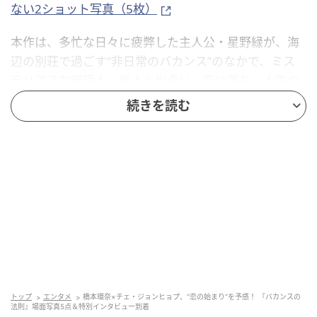
ない2ショット写真（5枚）
本作は、多忙な日々に疲弊した主人公・星野緑が、海
辺の別荘で過ごす“非日常のバカンス”のなかで、ミス
テリアスな管理人・西上と出会い、恋に落ち、人生の
大切な時間を取り戻していくひと夏の“デトックス・ロ
続きを読む
マンス”を、1話15分の全18話で描く。
主人公・星野緑を演じるのは、橋本環奈。美容クリニ
ックの受付で働くも突如無職になったことをきっかけ
に、祖母が残した別荘へ“人生のバカンス”に出かける
ことになる、恋には奥手なしっかり者を演じる。そし
て、緑が訪れた別荘で出会う、どこか浮世離れした雰
囲気をまとうミステリアスな管理人・西上（にしが
み）役を、韓国の人気俳優、チェ・ジョンヒョプが演
じる。
トップ
エンタメ
橋本環奈×チェ・ジョンヒョプ、“恋の始まり”を予感！ 『バカンスの
法則』場面写真5点＆特別インタビュー到着