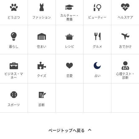
じだったので、監督にも「もう、これは緑ではなくて
環奈ちゃんでいいです」というようなお話もしていた
カルチャー・
どうぶつ
ファッション
ビューティー
ヘルスケア
だきました（笑）。なので私なりの、“緑らしさ”みた
教養
いなものもすごく作りやすくて。綺麗好きな、すぐ時
間があれば掃除しちゃうところとか、みんながダラダ
ラしていても、しっかり片付けをしたりとか、料理を
暮らし
住まい
レシピ
グルメ
おでかけ
したりもそうですし。本当に自分のパーソナルな部分
というか、似ているところだらけでした。現場ではあ
りのままでいることができました（笑）。
ビジネス・マ
心理テスト・
クイズ
恋愛
占い
ネー
診断
――ジョンヒョプさんは、ご自身と今回演じられた西
上との共通点や、似ているなと感じる部分はありまし
たか？
スポーツ
診断
チェ・ジョンヒョプ：人々を観察するところは、管理
人として彼らを見守る視点や、寡黙な一面と少し似て
ページトップへ戻る
いると思います。僕自身も以前、カフェに座って人々