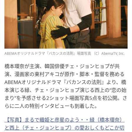
ABEMAオリジナルドラマ『バカンスの法則』場面写真 （C）AbemaTV, Inc.
橋本環奈が主演、韓国俳優チェ・ジョンヒョプが共
演、漫画家の東村アキコが原作・脚本・監督を務める
ABEMAオリジナルドラマ『バカンスの法則』より、橋
本演じる緑、チェ・ジョンヒョプ演じる西上の“恋の始
まり”を予感させる2ショット場面写真5点を初公開。さ
らに二人の特別インタビューも到着した。
【写真】まるで織姫と彦星のよう・・緑（橋本環奈）
と西上（チェ・ジョンヒョプ）の愛おしくもどこか切