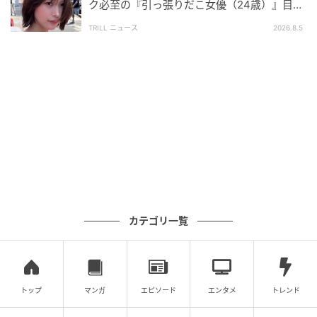
ク必至の『引っ張りだこ女優（24歳）』目が
めちゃくちゃ大変なことだと思うんです。演じる上で
離せない“圧巻ショット”に「か、かわいい」
TRILL ニュース
2026.8.5
もすごくたくさん意見を出してくださるので、私自身
も色々と話し合いながら作品を作れた部分が大きかっ
たなと感じています。
チェ・ジョンヒョプ：とても明るく、前向きなエネル
ギーにあふれている方だと思いました。初めてお会い
した瞬間から、今回のキャラクター（星野緑）にぴっ
たりで驚いたほどです！ 環奈さんのさっぱりとしてい
て気取らない性格のおかげで、僕自身もリラックスし
て演技に集中することができました。
カテゴリ一覧
――橋本さんご自身と、今回演じられた星野緑との共
通点や、似ているなと感じる部分はありましたか？
トップ
マンガ
エピソード
エンタメ
トレンド
橋本：似ているっていうか、ほぼ当て書きみたいな感