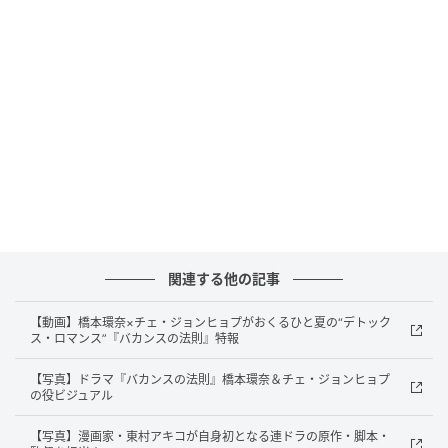
そして『かくかくしかじか』『東京タラレバ娘』など
数々のヒット作を世に送り出してきた漫画家・東村ア
キコが、自身初となる連続ドラマの原作・脚本・監督
を務める。
本日“七夕”の日に解禁されたのは、日常から非日常へ
と足を踏み入れた緑と、優しく寄り添う西上の、愛お
しくもどこか切ないバカンスの日々を切り取った5枚の
カット。
関連する他の記事
別荘の豊かな緑に包まれながら緑が笑顔でグラスを差
し出す初々しい瞬間や、美しい海と港町を一望する坂
【動画】橋本環奈×チェ・ジョンヒョプがおくるひと夏の“デトック
道で二人が並び、柔らかな視線を交わし合う爽やかな
ス・ロマンス”『バカンスの法則』特報
シーン。さらに、キッチンでおそろいのエプロンを身
【写真】ドラマ『バカンスの法則』橋本環奈＆チェ・ジョンヒョプ
にまとい、楽しげに料理をするアットホームなやり取
の役ビジュアル
りから、夕暮れ時の別荘のテラスで緑が夏みかんを手
【写真】漫画家・東村アキコが自身初となる連ドラの原作・脚本・