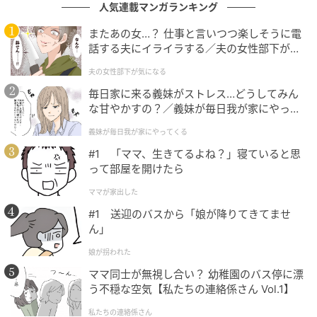
も違う国へ来て、しかも日本語のセリフを言いながら
人気連載マンガランキング
お芝居をするというのは、めちゃくちゃ大変なことだ
またあの女…？ 仕事と言いつつ楽しそうに電
と思うんです。演じる上でもすごくたくさん意見を出
話する夫にイライラする／夫の女性部下が気
になる（1）【夫婦の危機 まんが】
してくださるので、私自身も色々と話し合いながら作
夫の女性部下が気になる
品を作れた部分が大きかったなと感じています」とコ
毎日家に来る義妹がストレス…どうしてみん
メント。
な甘やかすの？／義妹が毎日我が家にやって
くる（1）【義父母がシンドイんです！ まん
義妹が毎日我が家にやってくる
が】
チェ・ジョンヒョプは「とても明るく、前向きなエネ
#1 「ママ、生きてるよね？」寝ていると思
ルギーにあふれている方だと思いました。初めてお会
って部屋を開けたら
いした瞬間から、今回のキャラクター（星野緑）にぴ
ママが家出した
ったりで驚いたほどです！ 環奈さんのさっぱりとして
#1 送迎のバスから「娘が降りてきてませ
いて気取らない性格のおかげで、僕自身もリラックス
ん」
して演技に集中することができました」と話してい
娘が拐われた
る。
ママ同士が無視し合い？ 幼稚園のバス停に漂
う不穏な空気【私たちの連絡係さん Vol.1】
ABEMAオリジナルドラマ『バカンスの法則』は、
ABEMAにて7月27日より毎週月曜・水曜・金曜各20時
私たちの連絡係さん