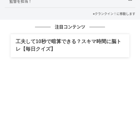
に西上に微笑む姿、何かから緑を守るように西上が肩
監督を担当！
を抱き寄せ頭に手を添えるカットまで、二人の距離が
※クランクイン！に移動します
少しずつ縮まっていくロマンティックな軌跡が映し出
されている。
注目コンテンツ
しかし、楽しそうなバカンスの日々の裏には、楽しく
工夫して10秒で暗算できる？スキマ時間に脳ト
レ【毎日クイズ】
も悲しい、ある出来事が待ち受けていて…。織姫と彦
星のように、切ない運命を予感させる二人の恋の行方
に、早くも本編への期待が高まる。
また、今回の場面写真解禁を記念して、橋本とチェ・
ジョンヒョプがお互いの印象やプライベートな“バカン
スの法則”を語るスペシャルインタビューが届けられ
た。
お互いの印象について橋本は、「第一印象は、もの凄
く爽やかでクールな方だなと思いました。言葉も文化