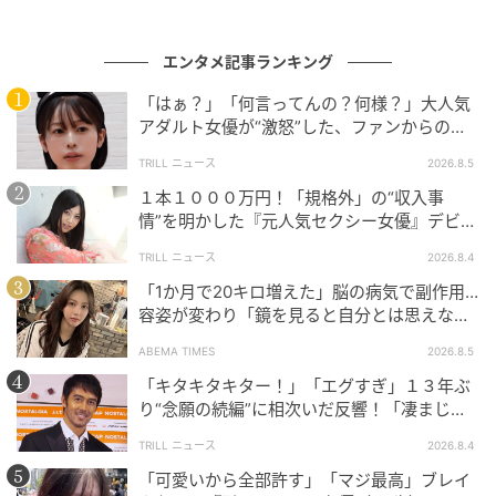
無料配信（1話15分／全18話）。Netflixにて7月31日
より毎週金曜に3話ずつ配信。
エンタメ記事ランキング
「はぁ？」「何言ってんの？何様？」大人気
【七夕特別企画】『バカンスの法則』橋本環奈×チェ・
アダルト女優が“激怒”した、ファンからの
ジョンヒョプのペアインタビューは以下の通り。
【質問】とは
TRILL ニュース
2026.8.5
＜【七夕特別企画】『バカンスの法則』橋本環奈×チ
１本１０００万円！「規格外」の“収入事
情”を明かした『元人気セクシー女優』デビュ
ェ・ジョンヒョプ ペアインタビュー＞
ー作が“１０万本”を記録した逸材
TRILL ニュース
2026.8.4
■橋本環奈×チェ・ジョンヒョプ
「1か月で20キロ増えた」脳の病気で副作用…
容姿が変わり「鏡を見ると自分とは思えなか
った」壮絶な闘病生活明かす
――今回、お二人は初共演となりますが、お互いの第
ABEMA TIMES
2026.8.5
一印象や共演されてみての感想を教えてください。
「キタキタキター！」「エグすぎ」１３年ぶ
り“念願の続編”に相次いだ反響！「凄まじく
面白い」“賞 総なめ”『伝説級ドラマ』
橋本：第一印象は、もの凄く爽やかでクールな方だな
TRILL ニュース
2026.8.4
と思いました。言葉も文化も違う国へ来て、しかも日
「可愛いから全部許す」「マジ最高」ブレイ
本語のセリフを言いながらお芝居をするというのは、