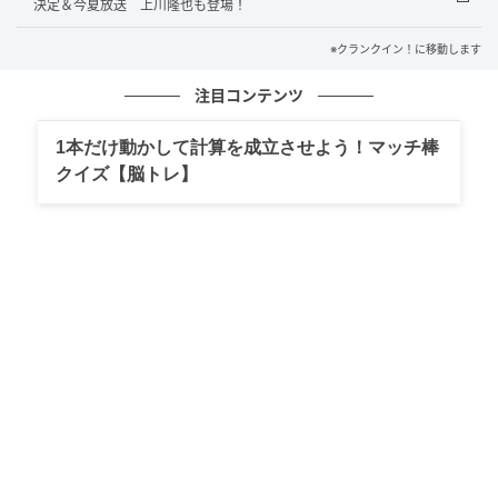
決定＆今夏放送 上川隆也も登場！
癖の、明るくポジティブな女性。人に弱みを見せず、
りんとして生きるチドリを、残雪は「野鳥」に例え
※クランクイン！に移動します
る。まさにその通りの生と死を、聡里に見せてくれ
注目コンテンツ
た。今回、まさかの局面で聡里の目の前に登場し、聡
里に大きな影響を与える。
1本だけ動かして計算を成立させよう！マッチ棒
クイズ【脳トレ】
温水洋一が演じるのは、牧場を営む農場主・折原勝喜
（おりはら かつよし）。仔牛の誕生を支えてくれた聡
里に心から感謝し、“サト”と名付けた。そのサトがも
うすぐ母親になることがわかり、妻や孫と楽しみにし
ていた矢先、まさかの口てい疫感染が発覚。牧場内の
すべての牛を殺処分することになる。“家畜保健衛生
所”職員であり、幼なじみの親友でもある犬飼（上川）
に、なんとかならないかと懇願するが…。
甲本雅裕は、 道栄診療所の獣医師・能見正也を演じ
る。実習生の聡里や綾華の指導に当たった。命の選択