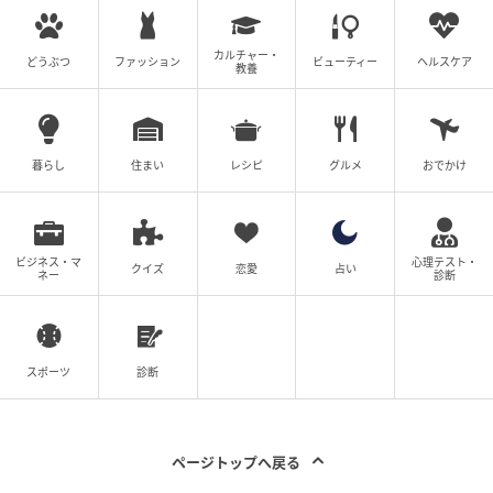
主人公山田杏奈さん演じる、岸本聡里のおばあちゃん
カルチャー・
どうぶつ
ファッション
ビューティー
ヘルスケア
教養
チドリ役。その名の由来、千鳥は巣やヒナを守るため
にカラスなどの天敵と勇敢に立ち向かう戦う鳥。おば
あちゃんは孫の聡里を一生懸命応援することを生き甲
暮らし
住まい
レシピ
グルメ
おでかけ
斐にしていました。シーズン1では引きこもった聡里、
杏奈ちゃんの後ろ姿は痛々しく初対面で思いっきりギ
ュッと抱きしめたのが印象深いです。北海道江別市の
ロケーションも美しく新しいロケ地巡りもおすすめで
ビジネス・マ
心理テスト・
クイズ
恋愛
占い
ネー
診断
す。視聴者様には どうぞチドリ目線でbird’s eye view
になり全5話をお楽しみ下さい。
スポーツ
診断
■温水洋一
台本を読んでとても辛かったです。でも現実はこうい
ページトップへ戻る
う事もあり得る。たまたま降りかかる災難。だからこ