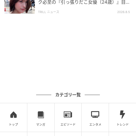
ク必至の『引っ張りだこ女優（24歳）』目が
た。そして、撮影後の今も私たちが背負うべきものに
離せない“圧巻ショット”に「か、かわいい」
ついて考える日々です。作品を観てくださった方と共
TRILL ニュース
2026.8.5
に考え続けることで、肩を寄せあって生きていけます
ように。
■山崎静代
大好きなお話なのでシーズン2が決まり、また久恒先生
をやらせていただけること、とても嬉しく思います。
久恒先生は人間と動物の関係について、いろいろな経
験のもと、ちょっと達観しているというか…なんか大
きな人間だなぁと思います。私もそうなりたいです。
カテゴリ一覧
人間の命、動物の命。全ての命を大切にしたいからこ
そ………難しいですね。同じ地球で、できることなら一
緒に生きていきたい。
トップ
マンガ
エピソード
エンタメ
トレンド
■風吹ジュン