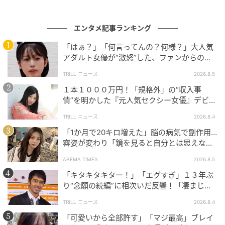
お久しぶりです。山田杏奈さん演じる聡里の頼れる先
輩、一馬を演じさせていただきました。
エンタメ記事ランキング
「はぁ？」「何言ってんの？何様？」大人気
ひと足先に社会に出た彼は、自分の掲げる理想と、既
アダルト女優が“激怒”した、ファンからの
にあるシステムとの狭間で、何を選択し、行動してい
【質問】とは
TRILL ニュース
2026.8.5
くのか悩んでいます。前回とは違ったかたちで、この
１本１０００万円！「規格外」の“収入事
作品に携われて光栄です。
情”を明かした『元人気セクシー女優』デビュ
ー作が“１０万本”を記録した逸材
TRILL ニュース
2026.8.4
いのちと向き合う物語、是非ご覧ください。
「1か月で20キロ増えた」脳の病気で副作用…
容姿が変わり「鏡を見ると自分とは思えなか
った」壮絶な闘病生活明かす
ABEMA TIMES
2026.8.5
■菊池日菜子
「キタキタキター！」「エグすぎ」１３年ぶ
り“念願の続編”に相次いだ反響！「凄まじく
今作でも明朗快活な真子を演じさせていただきまし
面白い」“賞 総なめ”『伝説級ドラマ』
た。カラッと明るく、情に溢れた真子の人柄が憧れで
TRILL ニュース
2026.8.4
もあり、作品の中にいる間はいつも健やかな時間でし
「可愛いから全部許す」「マジ最高」ブレイ