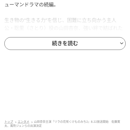
ューマンドラマの続編。
生き物の“生きる力”を信じ、困難に立ち向かう主人
公・聡里（さとり）役の山田杏奈、強い絆で結ばれた
仲間・綾華役の當真あみ、残雪（ざんせつ）役の萩原
続きを読む
利久が続投するほか、聡里を導く「家畜保健衛生所」
職員・犬飼健太郎役で上川隆也が出演する。そして今
回、新たな出演者が決定した。
佐藤寛太が演じるのは、北農大学獣医学類の卒業生・
加瀬一馬（かせ かずま）。聡里の初恋の相手で、ナナ
カマド動物病院で助手をしていた経験が花開き、獣医
師として活躍している。稚内の牧場で獣医師として働
く恋人・夏菜とは、あまりうまくいっていない様子。
やがて知床に赴任が決まり、聡里は告白を試みる
が…。
トップ
エンタメ
山田杏奈主演『リラの花咲くけものみち2』8.22放送開始 佐藤寛
太、風吹ジュンらの出演決定