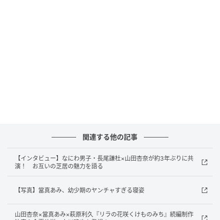
菊池日菜子は、聡里たちの同級生・柴野真子を演じ
る。「動物園の獣医師になりたい」という目標を貫
き、国家試験も突破。明るくて面倒見がよく、恋愛相
談に乗ったり、聡里や綾華が気落ちしていると元気づ
けてくれたり、とことん友達思いの性格である。
山崎静代が演じるのは、ナナカマド動物病院の院長・
久恒（ひさつね）。伴侶動物をメインとし、いつも笑
顔で包容力ある獣医師。アルバイトで一緒に働く聡里
の暴走も、温かく見守る。伴侶動物の安楽死の是非に
関連する他の記事
関して、一馬や聡里と語り合い、日々悩みながら、動
物も飼い主も一番幸せになる方法を常に考えている。
【インタビュー】なにわ男子・長尾謙杜×山田杏奈が約3年ぶりに共
演！ お互いの芝居の魅力を語る
風吹ジュンは、聡里の母方の祖母・牛久チドリ役を演
【写真】當真あみ、幼少期のヤンチャすぎる寝姿
じる。亡き娘の忘れ形見である聡里を、継母と父のも
とから救い出し、育ててきた。「私は運がいい」が口
山田杏奈×當真あみ×萩原利久『リラの花咲くけものみち』続編制作