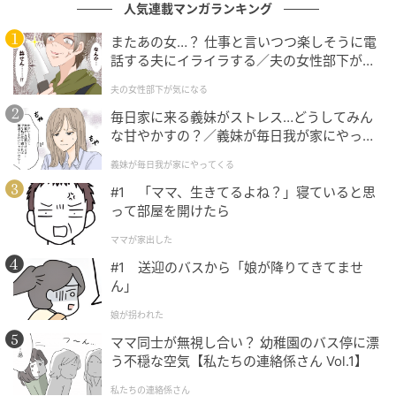
人気連載マンガランキング
や、命が誕生する感動を聡里に教えてくれる、心優し
い獣医師。口てい疫という悲劇に対し、多くの修羅場
またあの女…？ 仕事と言いつつ楽しそうに電
話する夫にイライラする／夫の女性部下が気
をくぐり抜けてきた能見でさえ「動物を助けるために
になる（1）【夫婦の危機 まんが】
獣医師になったのに、なぜ自分は今、動物を殺処分し
夫の女性部下が気になる
ているんだろう」と悩みながら、折原や聡里を精神的
毎日家に来る義妹がストレス…どうしてみん
な甘やかすの？／義妹が毎日我が家にやって
に支えようと奔走する。
くる（1）【義父母がシンドイんです！ まん
義妹が毎日我が家にやってくる
が】
ドラマ『リラの花咲くけものみち2』は、NHK総合に
#1 「ママ、生きてるよね？」寝ていると思
て8月22日より毎週土曜22時放送（全5話）。
って部屋を開けたら
ママが家出した
佐藤、菊池、風吹、温水、甲本のコメント全文は以下
#1 送迎のバスから「娘が降りてきてませ
の通り。
ん」
娘が拐われた
＜コメント全文＞
ママ同士が無視し合い？ 幼稚園のバス停に漂
う不穏な空気【私たちの連絡係さん Vol.1】
■佐藤寛太
私たちの連絡係さん