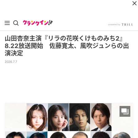
山田杏奈主演『リラの花咲くけものみち2』
8.22放送開始 佐藤寛太、風吹ジュンらの出
演決定
2026.7.7