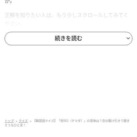
か。
正解を知りたい人は、もう少しスクロールしてみてく
ださい。
続きを読む
トップ
クイズ
【韓国語クイズ】「찜하다（チマダ）」の意味は？恋の駆け引きで聞き
そうなひと言！