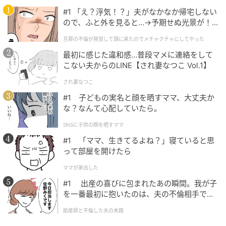
#1 「え？浮気！？」夫がなかなか帰宅しない
の記事をもっとみる
ので、ふと外を見ると…→予期せぬ光景が！
｜旦那の不倫が発覚して頭に来たのでメチャ
旦那の不倫が発覚して頭に来たのでメチャクチャにしてやった
クチャにしてやった
最初に感じた違和感…普段マメに連絡をして
こない夫からのLINE【され妻なつこ Vol.1】
され妻なつこ
#1 子どもの実名と顔を晒すママ、大丈夫か
な？なんて心配していたら。
SNSに子供の顔を晒すママ
#1 「ママ、生きてるよね？」寝ていると思
って部屋を開けたら
ママが家出した
#1 出産の喜びに包まれたあの瞬間。我が子
を一番最初に抱いたのは、夫の不倫相手でし
た。
助産師と不倫した夫の末路