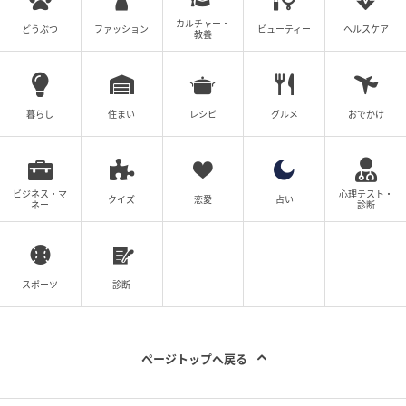
カルチャー・
どうぶつ
ファッション
ビューティー
ヘルスケア
教養
暮らし
住まい
レシピ
グルメ
おでかけ
ビジネス・マ
心理テスト・
クイズ
恋愛
占い
ネー
診断
スポーツ
診断
ページトップへ戻る