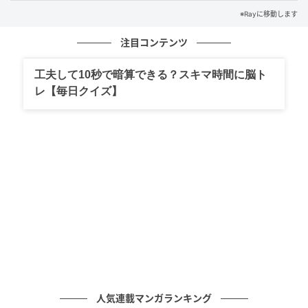
あります。
※Rayに移動します
注目コンテンツ
韓国ドラマでは、ヒロインにアタックする男性のセリ
フとして使われることが多いです。
工夫して10秒で暗算できる？スキマ時間に脳ト
レ【毎日クイズ】
ぜひ友だちと一緒に楽しんでみてくださいね。
《参考文献》
・『コネスト』
ライター Ray WEB編集部
元記事で読む
次の記事
【韓国語クイズ】「완전체（ワンジョンチ
ェ）」の意味は？推しグループが揃う瞬間に
人気連載マンガランキング
使いたい！