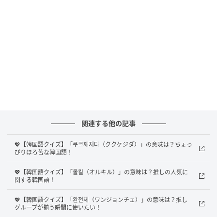
Ray(レイ)
関連する他の記事
果たして、正解は？
💖【韓国語クイズ】「쿠크깨지다（ククケジダ）」の意味は？ちょっ
ぴりほろ苦な韓国語！
正解は、
「決めておく」
でした！
💖【韓国語クイズ】「올킬（オルキル）」の意味は？推しの人気に
「찜하다（チマダ）」は、「つばをつける、決めてお
関する韓国語！
く」という意味の韓国語です。
💖【韓国語クイズ】「완전체（ワンジョンチェ）」の意味は？推し
グループが揃う瞬間に使いたい！
気に入ったものを先に選んでおくようなニュアンスが