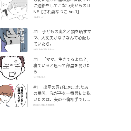
に連絡をしてこない夫からのLI
NE【され妻なつこ Vol.1】
され妻なつこ
#1 子どもの実名と顔を晒すマ
マ、大丈夫かな？なんて心配し
ていたら。
SNSに子供の顔を晒すママ
#1 「ママ、生きてるよね？」
寝ていると思って部屋を開けた
ら
ママが家出した
#1 出産の喜びに包まれたあ
の瞬間。我が子を一番最初に抱
いたのは、夫の不倫相手でし
た。
助産師と不倫した夫の末路