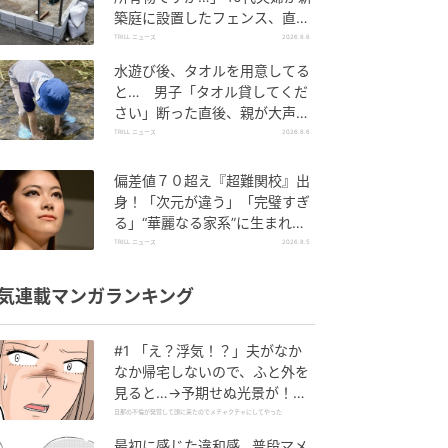
築庭に設置したフェンス、直後
に迫られた"顛末"
TRILL ニュース
2026.8.6
水遊び後、タオルを用意してる
と… 男子「タオル貸してくだ
さい」断った直後、親が大声で
放った一言に絶句
TRILL ニュース
2026.8.6
偏差値７０超え『超難関校』出
身！「次元が違う」「完璧すぎ
る」“華麗なる家系”に生まれた
【規格外の逸材】
TRILL ニュース
2026.8.5
気連載マンガランキング
#1 「え？浮気！？」夫がなか
なか帰宅しないので、ふと外を
見ると…→予期せぬ光景が！｜
旦那の不倫が発覚して頭に来た
旦那の不倫が発覚して頭に来たのでメチャクチャにしてやった
のでメチャクチャにしてやった
最初に感じた違和感…普段マメ