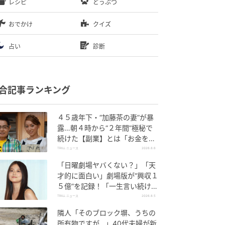
レシピ
どうぶつ
おでかけ
クイズ
占い
診断
合記事ランキング
４５歳年下・“加藤茶の妻”が暴
露…朝４時から“２年間”極秘で
続けた【副業】とは「お金を稼
ぐのって大変」
TRILL ニュース
2026.8.6
「日曜劇場ヤバくない？」「天
才的に面白い」劇場版が“興収１
５億”を記録！「一生言い続け
る」放送後も続く“切望の声”
TRILL ニュース
2026.8.5
隣人「そのブロック塀、うちの
所有物ですが…」40代夫婦が新