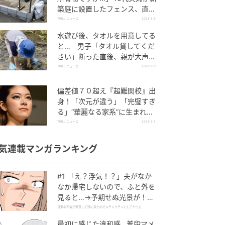
築庭に設置したフェンス、直後
に迫られた"顛末"
TRILL ニュース
2026.8.6
水遊び後、タオルを用意してる
と… 男子「タオル貸してくだ
さい」断った直後、親が大声で
放った一言に絶句
TRILL ニュース
2026.8.6
偏差値７０超え『超難関校』出
身！「次元が違う」「完璧すぎ
る」“華麗なる家系”に生まれた
【規格外の逸材】
TRILL ニュース
2026.8.5
気連載マンガランキング
#1 「え？浮気！？」夫がなか
なか帰宅しないので、ふと外を
見ると…→予期せぬ光景が！｜
旦那の不倫が発覚して頭に来た
旦那の不倫が発覚して頭に来たのでメチャクチャにしてやった
のでメチャクチャにしてやった
最初に感じた違和感…普段マメ