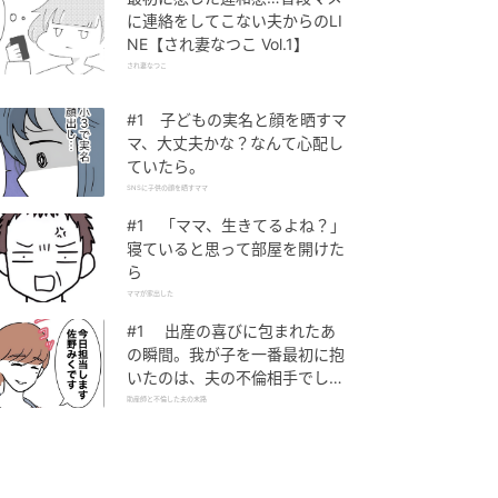
に連絡をしてこない夫からのLI
NE【され妻なつこ Vol.1】
され妻なつこ
#1 子どもの実名と顔を晒すマ
マ、大丈夫かな？なんて心配し
ていたら。
SNSに子供の顔を晒すママ
#1 「ママ、生きてるよね？」
寝ていると思って部屋を開けた
ら
ママが家出した
#1 出産の喜びに包まれたあ
の瞬間。我が子を一番最初に抱
いたのは、夫の不倫相手でし
た。
助産師と不倫した夫の末路