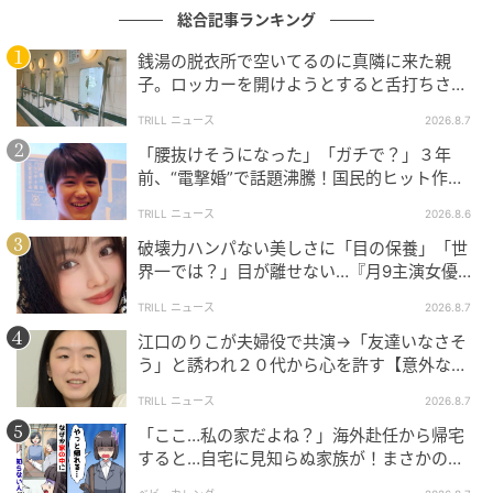
総合記事ランキング
銭湯の脱衣所で空いてるのに真隣に来た親
子。ロッカーを開けようとすると舌打ちさ
れ…→直後、娘の放った“純粋な一言”に「心の
TRILL ニュース
2026.8.7
中で拍手」
「腰抜けそうになった」「ガチで？」３年
前、“電撃婚”で話題沸騰！国民的ヒット作
『逃げ恥』で異彩放った【国宝級イケメン】
TRILL ニュース
2026.8.6
Hearst Owned
破壊力ハンパない美しさに「目の保養」「世
界一では？」目が離せない…『月9主演女優
36年目となる今年は、審査委員を一新。審査委員長に
（34歳）』“極上”美ショットがすごい
倉本仁を迎えたほか、建築家の田根剛や、世界的に活
TRILL ニュース
2026.8.7
躍するロナン・ブルレック、セシリエ・マンツ、IFDA
江口のりこが夫婦役で共演→「友達いなさそ
開催委員会会長、藤田哲也らが審査委員に就任した。
う」と誘われ２０代から心を許す【意外な親
友芸人】とは？
そして今年のテーマには「Origin（オリジン）」が掲
TRILL ニュース
2026.8.7
げられた。
「ここ…私の家だよね？」海外赴任から帰宅
すると…自宅に見知らぬ家族が！まさかの真
相とは！？
〈写真〉世界から集まった審査委員の面々。上段左：