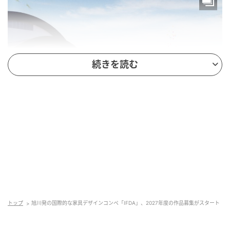
続きを読む
Hearst Owned
旭川で生まれた国際コンペ「IFDA」とは？
森林資源が豊富な地であることから、古くから木工産
トップ
旭川発の国際的な家具デザインコンペ「IFDA」、2027年度の作品募集がスタート
業が発展した「家具の街」である旭川。昭和中期まで