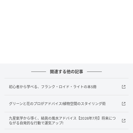
は主にたんすなどの“婚礼家具”を主軸に生産していた
が、人々のライフスタイルの変化にともない、テーブ
ルやチェア、ソファといった“脚物家具”への転換を迫ら
れるようになっていった。
国際家具デザインコンペティション（IFDA）はこうし
た時代背景を見据えた旭川発の家具ブランド、カンデ
ィハウスの創業者・長原實ら地元の先駆者たちが集
関連する他の記事
い、立ち上げたものだ。1990年の「旭川市開基100年
記念事業」の一環として、第1回IFDAがスタートし、
初心者から学べる、フランク・ロイド・ライトの本5冊
以降３年に1度のトリエンナーレ形式で開催されてい
る。
グリーンと花のプロがアドバイス!植物空間のスタイリング術
〈写真〉記念すべき第一回のIFDA開催時の様子。この
九星氣学から導く、結眞の風水アドバイス【2026年7月】将来につ
時にはナナ・ディッツェルが金賞を受賞した。
ながる自発的な行動で運気アップ!