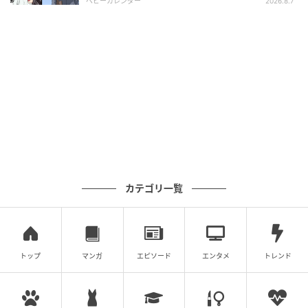
ベビーカレンダー
2026.8.7
倉本仁、上段右：田根剛 下段左から：ロナン・ブルレ
ック、セシリエマンツ、藤田哲也。
カテゴリ一覧
トップ
マンガ
エピソード
エンタメ
トレンド
Hearst Owned
審査委員長を務める倉本は「鉄やプラスチックは熱を
使ったりすることで自由度の高い造形をつくれます