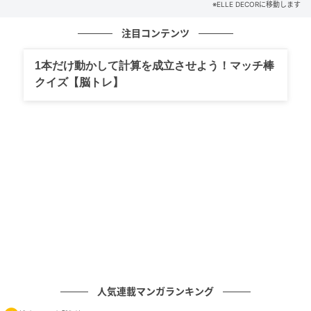
※ELLE DECORに移動します
注目コンテンツ
1本だけ動かして計算を成立させよう！マッチ棒
クイズ【脳トレ】
Hearst Owned
「世界に通用するには『デザイン』の力が必要不可
欠」という信念のもと、第1回から国内外問わず作品を
公募し、審査委員にも海外の第一線で活躍するクリエ
イターを選出。過去にはテレンス・コンランやデザイ
ン ミュージアム デンマークのキュレーターが審査委員
に名を連ねるなど、国際色豊かなコンペティションと
人気連載マンガランキング
して歴史を歩んできた。