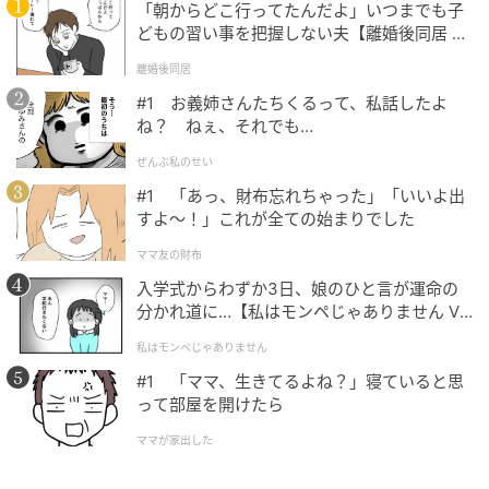
「朝からどこ行ってたんだよ」いつまでも子
どもの習い事を把握しない夫【離婚後同居 Vo
l.1】
離婚後同居
ユニークなのは、最終選考に残った作品のプロトタイ
#1 お義姉さんたちくるって、私話したよ
プを、旭川の家具ブランドや工房が実際に手を組んで
ね？ ねぇ、それでも…
製作する点だ。審査委員が実物を見て最終審査を行う
ぜんぶ私のせい
ため、机上の空論ではないデザイナーの真の実力が見
#1 「あっ、財布忘れちゃった」「いいよ出
極められる。同時に、職人たちが技術を磨く契機にも
すよ〜！」これが全ての始まりでした
なり、製品化への道筋をスムーズにするという産地な
ママ友の財布
らではの大きな利点がある。
入学式からわずか3日、娘のひと言が運命の
分かれ道に…【私はモンペじゃありません Vo
〈写真〉5月に行われた、旭川市と隣町の東神楽町、東
l.1】
川町で行われた家具デザインイベント「ミート・アッ
私はモンペじゃありません
ト・ファニチャー旭川」の様子。IFDAの新たな審査委
#1 「ママ、生きてるよね？」寝ていると思
員のお披露目と、彼らによるトークイベントが開催さ
って部屋を開けたら
れた。
ママが家出した