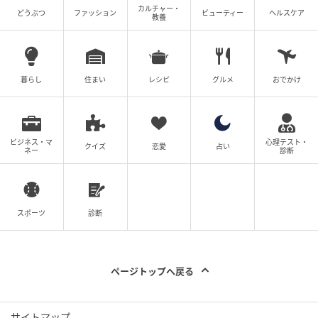
カルチャー・
どうぶつ
ファッション
ビューティー
ヘルスケア
が、木などの自然界の素材はそうはいかない。素材の
教養
新しい魅力を考えるデザインを期待したい」と語る。
また、建築家の田根は「ある日、突然未来が生まれる
暮らし
住まい
レシピ
グルメ
おでかけ
のがコンペティションの魅力。ぜひこの機会をチャン
スだと思って、コンペを通して未来をつくってほし
い」と語った。
ビジネス・マ
心理テスト・
クイズ
恋愛
占い
ネー
診断
デンマークを拠点に活躍するデザイナー、セシリエ・
マンツは「例えば、かご一つとっても、日本にもスウ
ェーデンにもメキシコにも歴史があるが、用途や素材
スポーツ
診断
などその国ごとの“オリジン”によって違いが出る。さま
ざまな国のオリジンを感じる木製家具が生まれてくる
だろう」と話す。
ページトップへ戻る
応募には年齢や資格の制限はなく、誰でも広く挑戦が
可能だ。作品募集は7月1日から12月11日まで。予備審
サイトマップ