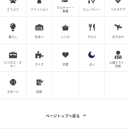
前のとおり山吹色の美しい「やまぶき卵」の溶き卵に
カルチャー・
どうぶつ
ファッション
ビューティー
ヘルスケア
教養
野菜だしを合わせ、ふんわりと軟らかく焼き上げま
す。野菜だしは乾燥させたトマト、大根、ニンジン、
椎茸、ゴボウ、玉ネギ、ショウガ、玄米、白インゲン
などを煮出したもの。このオーガニックな野菜だしは
暮らし
住まい
レシピ
グルメ
おでかけ
オムレツ以外にソースやポタージュにも使われます。
ビジネス・マ
心理テスト・
クイズ
恋愛
占い
ネー
診断
スポーツ
診断
ページトップへ戻る