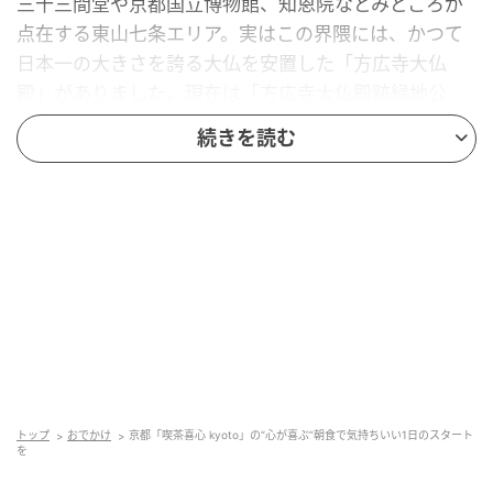
三十三間堂や京都国立博物館、知恩院などみどころが
点在する東山七条エリア。実はこの界隈には、かつて
日本一の大きさを誇る大仏を安置した「方広寺大仏
殿」がありました。現在は「方広寺大仏殿跡緑地公
園」として、住宅街の一角に静かにその面影をとどめ
続きを読む
ています。そんな人通りも少ない落ち着いた場所に
「喫茶喜心 kyoto（きっさ きしん きょうと）（以下
「喫茶喜心」）」はひっそりと佇んでいます。
建物は、築100年超えの大店の京町家を改装した複合
施設「MAANA KIYOMIZU」。一棟のなかに宿泊施設
「MAANA KIYOMIZU」、日本の手仕事を体験できる
「MAANA ATELIER」などが入っています。
トップ
おでかけ
京都「喫茶喜心 kyoto」の“心が喜ぶ”朝食で気持ちいい1日のスタート
を