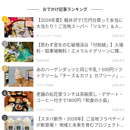
おでかけ記事ランキング
【2026年夏】軽井沢で1万円分買って本当に
大当たり！ご当地スーパー「ツルヤ」＆人気
店のお土産ベスト5【夏のお出かけ】
オレンジページnet
2026.8.5
【思わず息をのむ秘境渓谷「付知峡」】入場
料・駐車場無料！エメラルドグリーンに輝く
水面はまるで絵画のよう｜岐阜県中津川市
TABIZINE
2026.8.5
あのハーゲンダッツと同じ牛乳！500円ソフ
トクリーム「チーズ＆カフェ カプリーノ」
【すすきの】
リビングWeb
2026.8.4
「喜心のオムレツ 〜トマトときのこの出汁仕立て〜」2800円 「喜心ブレンド
老舗の松花堂ランチは茶碗蒸し・デザート・
コーヒー」 650円 ※1ドリンク制
コーヒー付きで1800円「和食の小島」
訪れた人々を魅了する「喫茶喜心」の洋朝食。なかで
リビングWeb
2026.8.5
もおすすめは「喜心のオムレツ ～トマトときのこの出
【スタバ新作・2026年】ご当地フラペチーノ
が新登場！ 地域と未来を育むプロジェクト
汁仕立て～」。季節野菜のポタージュ、喜心糀デニッ