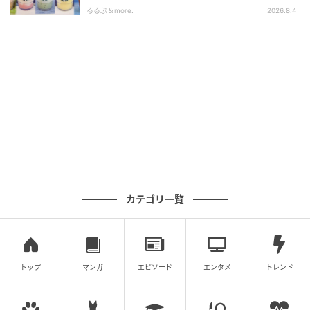
「STARBUCKS JIMOTO PROGRAM」が青
シュ、季節野菜のマリネが付いた充実の内容になって
るるぶ＆more.
2026.8.4
森・群馬・沖縄で始動。6種類を飲んで実食
います。
レポート
カテゴリ一覧
オムレツを作る様子
トップ
マンガ
エピソード
エンタメ
トレンド
1人前のオムレツに卵3個。贅沢に、兵庫県丹波市の奥
里から届く産みたて卵「やまぶき卵」を使います。名