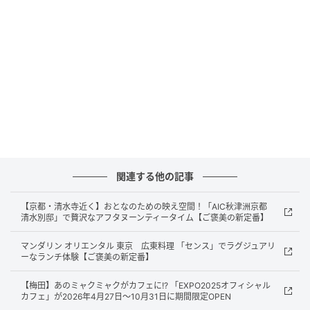
窓越しから見るカウンター席
「喫茶喜心」の朝食は、ホテルの宿泊客はもちろん、
一般の観光客にも提供されています。窓越しに見える
関連する他の記事
すっきりとしたカウンター席と清潔感あふれるスタッ
【京都・清水寺近く】おとなのための映え空間！「AIC秋津洲京都
フの姿が絵になります。
清水別邸」で贅沢なアフタヌーンティータイム【ご褒美の新定番】
マンダリン オリエンタル 東京 広東料理 「センス」でラグジュアリ
ーなランチ体験【ご褒美の新定番】
【梅田】あのミャクミャクがカフェに!? 「EXPO2025オフィシャル
カフェ」が2026年4月27日～10月31日に期間限定OPEN