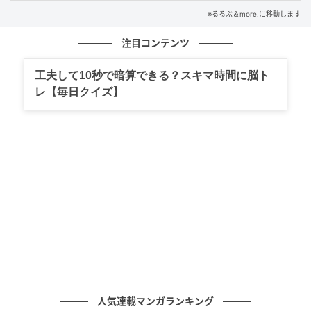
※るるぶ＆more.に移動します
注目コンテンツ
工夫して10秒で暗算できる？スキマ時間に脳ト
レ【毎日クイズ】
カウンター席
公園の前には緑の空間が広がり、JR京都駅から車で約
10分の都心にあるとは思えない景観。
人気連載マンガランキング