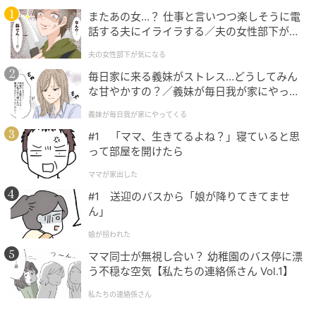
またあの女…？ 仕事と言いつつ楽しそうに電
話する夫にイライラする／夫の女性部下が気
になる（1）【夫婦の危機 まんが】
夫の女性部下が気になる
毎日家に来る義妹がストレス…どうしてみん
な甘やかすの？／義妹が毎日我が家にやって
ソファ席、テーブル席
くる（1）【義父母がシンドイんです！ まん
義妹が毎日我が家にやってくる
が】
カウンターの奥には、お子さま連れでもくつろぎやす
#1 「ママ、生きてるよね？」寝ていると思
いソファ席や、友人同士で囲めるテーブル席が設けら
って部屋を開けたら
れています。空間自体は広くないものの、白木の家具
ママが家出した
のやわらかな表情と計算された配置、棚にゆとりをも
#1 送迎のバスから「娘が降りてきてませ
って飾られたセンスのよい器が、穏やかで居心地のよ
ん」
い雰囲気をつくり出しています。
娘が拐われた
ママ同士が無視し合い？ 幼稚園のバス停に漂
う不穏な空気【私たちの連絡係さん Vol.1】
野菜のだしが名脇役。心にも体にもやさしい
私たちの連絡係さん
「喫茶喜心 kyoto」の洋朝食