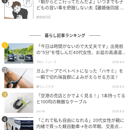
「朝からどこ行ってたんだよ」いつまでも子
どもの習い事を把握しない夫【離婚後同居 Vo
ラインアップ
l.1】
離婚後同居
全5種
暮らし記事ランキング
・「マイメロディ」
・「クロミ」
「今日は時間がないので大丈夫です」出発前
の“5分”を惜しんだ40代女性、お盆の高速道
・「シナモロール」
路で家族旅行の予定が崩れたワケ
・「ポムポムプリン」
TRILL ニュース
2026.8.8
・「ポチャッコ」※掲載されている情報は記事公開時
ガムテープでベトベトになった『ハサミ』を
のものです。あらかじめご了承ください
一瞬で切れ味抜群によみがえらせる方法！
暮らしニスタ
2026.8.8
文：All About ニュース編集部
「空港の売店とかでよく見る！」1本持ってる
と100均の無敵なケーブル
元記事で読む
michill
2026.8.8
「これで私も自由になれる」20代女性が親に
次の記事
内緒で買った軽自動車→冬の早朝、交差点で