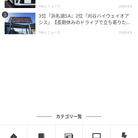
【最新ガチャ情報】ユニークな証明写真風キ
迎えた“残酷な結末”
TRILL ニュース
2026.8.8
ーホルダー！ 2026年7月発売「斉木楠雄のΨ
難 証明写真風アクリルキーホルダー」全7種が
3位『浜名湖SA』2位『刈谷ハイウェイオア
見逃せない
シス』【長期休みのドライブで立ち寄りたい
の記事をもっとみる
SA・PA】300名が選ぶ1位に「グルメが充
TRILL ニュース
2026.8.8
実」
カテゴリ一覧