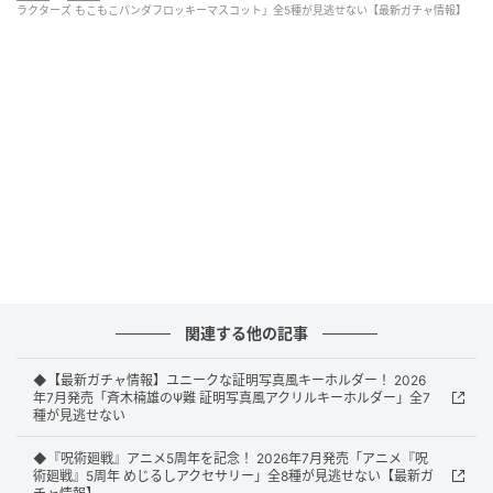
ラクターズ もこもこパンダフロッキーマスコット」全5種が見逃せない【最新ガチャ情報】
サンリオキャラクターズ もこもこパンダフロッキーマスコット（画像出典：
タカラトミーアーツ）
タカラトミーアーツから2026年7月に発売される「サ
ンリオキャラクターズ もこもこパンダフロッキーマス
コット」（税込400円）。全5種のラインアップとなっ
ています。
関連する他の記事
◆【最新ガチャ情報】ユニークな証明写真風キーホルダー！ 2026
もこもこパンダ姿に変身したサンリオキャラ
年7月発売「斉木楠雄のΨ難 証明写真風アクリルキーホルダー」全7
種が見逃せない
クターズが可愛すぎる！
◆『呪術廻戦』アニメ5周年を記念！ 2026年7月発売「アニメ『呪
術廻戦』5周年 めじるしアクセサリー」全8種が見逃せない【最新ガ
サンリオキャラクターズたちが、フロッキー加工を施