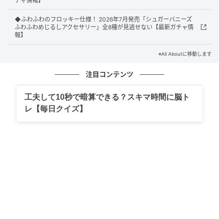
チャ情報】
したもこもこのパンダ姿に大変身したキュートなフィ
◆ふわふわのフロッキー仕様！ 2026年7月発売「シュガーバニーズ
ギュアです。パステルカラーの優しい色合いが特徴
ふわふわめじるしアクセサリー」全8種が見逃せない【最新ガチャ情
で、見ているだけで癒やされる可愛いデザインに仕上
報】
がっています。サイズは約4cmとなっており、お部屋の
※All Aboutに移動します
インテリアやデスク周りに飾るのにもぴったりなアイ
テムです。
注目コンテンツ
工夫して10秒で暗算できる？スキマ時間に脳ト
レ【毎日クイズ】
詳細情報
商品名
サンリオキャラクターズ もこもこパンダフロッキーマ
スコット