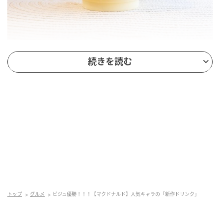
出典：ftn_pics
続きを読む
まずは、ポムポムプリンとコラボした「ポムポムプリ
ンのクリーミープリンフラッペ ¥490（税込）」。カロ
リーは369kcalで、ポムポムプリンがデザインされた特
別感のあるカップで気分が上がりそうです。
プリン味のドリンクにカラメルソース、さらにホイッ
プクリームがトッピングされており、見た目からも濃
厚さが伝わってくる一杯。@ftn_picsレポーターのとも
さんは「クリームプリンを食べているかのよう」と表
現しており、ホイップとカラメルの組み合わせが味わ
いを引き立てている様子。スイーツ感覚で楽しみたい
トップ
グルメ
ビジュ優勝！！！【マクドナルド】人気キャラの「新作ドリンク」
ときにぴったりかもしれません。