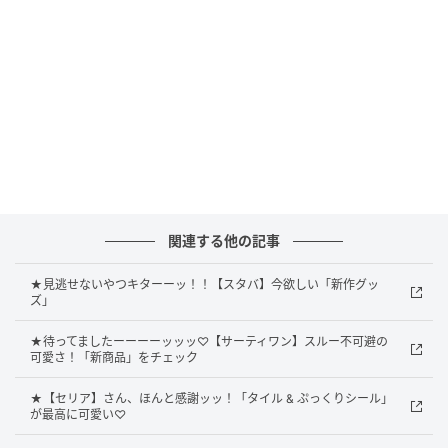
甘酸っぱさが弾けるスムージー
関連する他の記事
★見逃せないやつキターーッ！！【スタバ】今欲しい「新作グッ
ズ」
★待ってましたーーーーッッッ♡【サーティワン】スルー不可避の
可愛さ！「新商品」をチェック
★【セリア】さん、ほんと感謝ッッ！「タイル & ぷっくりシール」
が最高に可愛い♡