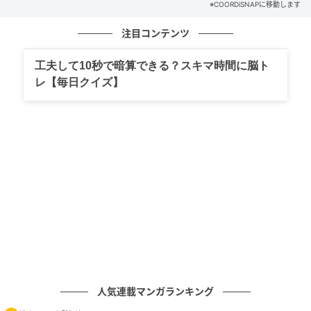
※COORDiSNAPに移動します
注目コンテンツ
出典：ftn_pics
工夫して10秒で暗算できる？スキマ時間に脳ト
もう一つは「ハローキティのジューシーいちごスムー
レ【毎日クイズ】
ジー ¥450（税込）」。カロリーは209kcalと、比較的
軽やかに楽しめそうな一杯。鮮やかな赤色が印象的
で、キティのデザインカップも相まって、思わず写真
に収めたくなるような可愛さがあります。
甘酸っぱくジューシーないちごの味わいが特徴とのこ
とで、レポーターともさんからは「完熟いちごのジェ
ラートを食べているみたい」といったコメントも。濃
厚さとフルーティーさのバランスが楽しめるような仕
上がりが期待されます。
※すべての商品情報・画像はftn_pics出典です。
人気連載マンガランキング
※記事内の情報は執筆時のものになります。価格変更