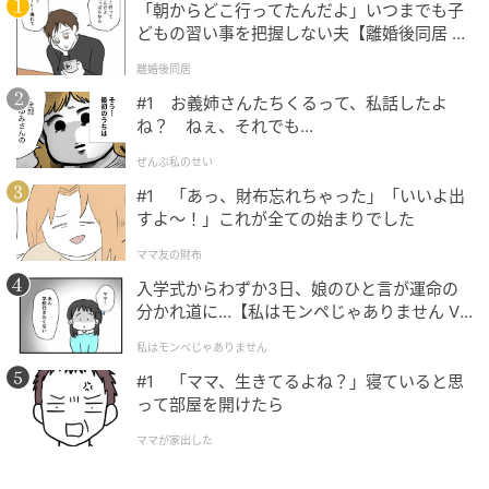
や、販売終了の可能性もございます。最新の商品情報
「朝からどこ行ってたんだよ」いつまでも子
どもの習い事を把握しない夫【離婚後同居 Vo
は各お店・ブランドなどにご確認くださいませ。
l.1】
離婚後同居
writer：くらもち ゆめな
#1 お義姉さんたちくるって、私話したよ
ね？ ねぇ、それでも…
元記事で読む
ぜんぶ私のせい
#1 「あっ、財布忘れちゃった」「いいよ出
次の記事
すよ〜！」これが全ての始まりでした
人気の定番メニューが《リニューアル》だっ
ママ友の財布
て！！！【スタバ】の「キャラマキ」が気に
なる♡
入学式からわずか3日、娘のひと言が運命の
分かれ道に…【私はモンペじゃありません Vo
の記事をもっとみる
l.1】
私はモンペじゃありません
#1 「ママ、生きてるよね？」寝ていると思
って部屋を開けたら
ママが家出した