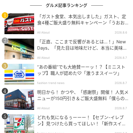
グルメ記事ランキング
「ガスト食堂、本気出しました」ガスト、定
食4種ご飯大盛り無料キャンペーン「うおお
おおおうまそう」
All About
2026.8.6
「正直、ここまで反響があるとは…！」New
Days、「見た目は地味だけど、本当に美味し
い」話題の弁当が再登場
All About
2026.8.7
“あの番組”でも大絶賛ーーッ！？【ミニスト
ップ】職人が認めた♡「激うまスイーツ」
fashion trend news
2026.8.7
明日から！ かつや、「感謝祭」開催！ 人気メ
ニューが150円引き＆ご飯大盛無料「僕らの
望んだ感謝祭だ」
All About
2026.8.7
どれも気になるぅーーー！【セブン-イレブ
ン】見つけたら買ってほしい！「新作スイー
ツ」