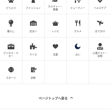
カルチャー・
どうぶつ
ファッション
ビューティー
ヘルスケア
教養
暮らし
住まい
レシピ
グルメ
おでかけ
ビジネス・マ
心理テスト・
クイズ
恋愛
占い
ネー
診断
スポーツ
診断
ページトップへ戻る