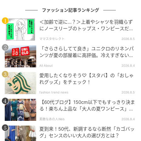
ファッション記事ランキング
＜加齢で逆に…？＞上着やシャツを羽織らず
にノースリーブのトップス・ワンピースだけ
で外出できる？
ママスタセレクト
2026.8.5
「さらさらしてて良き」ユニクロのリネンパ
BALENCIAGA | MANOLO BLAHNIK SLINGBACK[H5cm]￥203,500（予定価
ンツが夏の部屋着に高評価。冷えすぎない肌
格）
触りが決め手
All About
2026.8.4
卓越したクラフトマンシップで知られる「バレンシア
愛用したくなりそう♡【スタバ】の「おしゃ
ガ」と「マノロ ブラニク」。今回のコラボレーション
れグッズ」をチェック！
では、バレンシアガのクリエイティブ・ディレクター
fashion trend news
2026.8.5
Pierpaolo Piccioli（ピエールパオロ・ピッチョーリ）
【60代ブログ】150cm以下でもすっきり決ま
が選んだマノロ ブラニクのアーカイブデザインをもと
る！楽ちん上品な「大人の夏ワンピース」コ
に、上品なシルクサテンが艶めくミュールとスリング
ーデ６選
素敵なあの人Web
2026.8.4
バッグが誕生しました。
夏到来！50代、新調するなら断然「カゴバッ
グ」センスのいい大人の選び方とは？