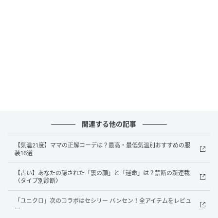
BALENCIAGA | MANOLO BLAHNIK MULE[H5cm]￥203,500（予定価格）
関連する他の記事
【気温21度】ママの正解コーデは？最高・最低気温別おすすめの服
装16選
【占い】あなたの隠された「裏の顔」と「運命」は？禁断の新連載
〈タイプ別診断〉
「ユニクロ」次のコラボはセシリー バンセン！全アイテムをレビュ
ー