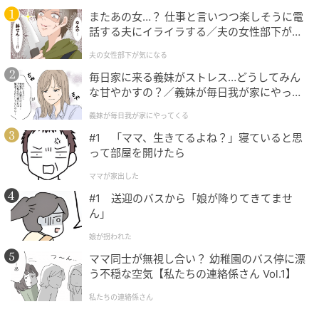
またあの女…？ 仕事と言いつつ楽しそうに電
話する夫にイライラする／夫の女性部下が気
になる（1）【夫婦の危機 まんが】
夫の女性部下が気になる
毎日家に来る義妹がストレス…どうしてみん
な甘やかすの？／義妹が毎日我が家にやって
BALENCIAGA | MANOLO BLAHNIK SLINGBACK[H5cm]￥203,500（予定価
くる（1）【義父母がシンドイんです！ まん
格）
義妹が毎日我が家にやってくる
が】
#1 「ママ、生きてるよね？」寝ていると思
って部屋を開けたら
ママが家出した
#1 送迎のバスから「娘が降りてきてませ
ん」
娘が拐われた
ママ同士が無視し合い？ 幼稚園のバス停に漂
う不穏な空気【私たちの連絡係さん Vol.1】
私たちの連絡係さん