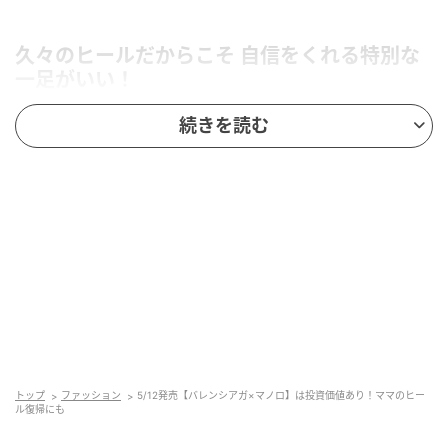
久々のヒールだからこそ 自信をくれる特別な
一足がいい！
続きを読む
トップ
ファッション
5/12発売【バレンシアガ×マノロ】は投資価値あり！ママのヒー
ル復帰にも