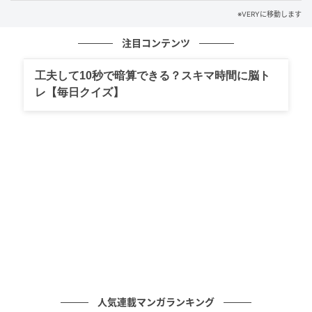
※VERYに移動します
注目コンテンツ
工夫して10秒で暗算できる？スキマ時間に脳ト
BALENCIAGA | MANOLO BLAHNIK MULE[H5cm]￥203,500（予定価格）
レ【毎日クイズ】
人気連載マンガランキング