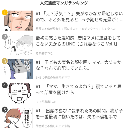
人気連載マンガランキング
#1 「え？浮気！？」夫がなかなか帰宅しない
ので、ふと外を見ると…→予期せぬ光景が！
｜旦那の不倫が発覚して頭に来たのでメチャ
旦那の不倫が発覚して頭に来たのでメチャクチャにしてやった
クチャにしてやった
撮影：grapeフード編集部
最初に感じた違和感…普段マメに連絡をして
こない夫からのLINE【され妻なつこ Vol.1】
そこで、『内フラップ』の１枚を折って立てましょ
う。
され妻なつこ
#1 子どもの実名と顔を晒すママ、大丈夫か
これを今から『飛び出し防止ストッパー』に作り変え
な？なんて心配していたら。
ます。
SNSに子供の顔を晒すママ
#1 「ママ、生きてるよね？」寝ていると思
三等分にするように、ハサミを2回入れてください。き
って部屋を開けたら
っちり測らず、目分量でも大丈夫です。
ママが家出した
#1 出産の喜びに包まれたあの瞬間。我が子
を一番最初に抱いたのは、夫の不倫相手でし
た。
助産師と不倫した夫の末路