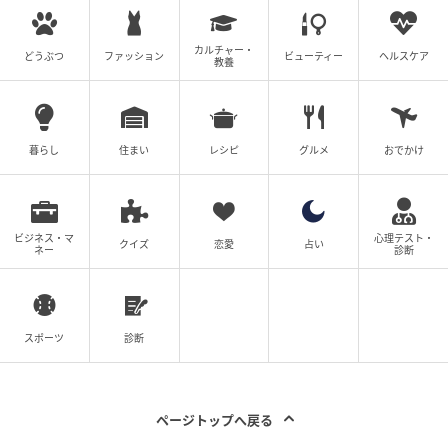
撮影：grapeフード編集部
カルチャー・
どうぶつ
ファッション
ビューティー
ヘルスケア
教養
これで、クッキングシートを引き出しても、簡単には
ロールが飛び出さなくなりました！
暮らし
住まい
レシピ
グルメ
おでかけ
ビジネス・マ
心理テスト・
クイズ
恋愛
占い
ネー
診断
スポーツ
診断
ページトップへ戻る