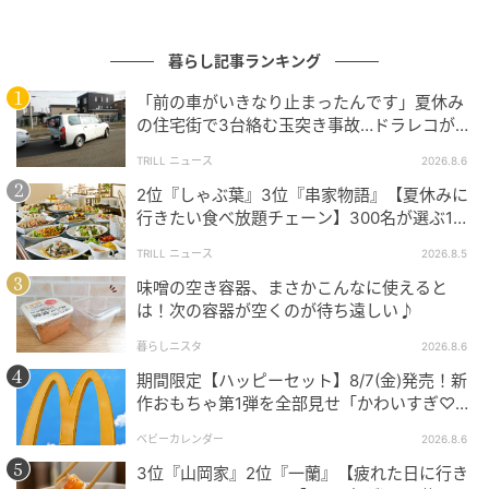
暮らし記事ランキング
「前の車がいきなり止まったんです」夏休み
の住宅街で3台絡む玉突き事故…ドラレコが捉
えていた“急ブレーキの理由”
TRILL ニュース
2026.8.6
2位『しゃぶ葉』3位『串家物語』【夏休みに
行きたい食べ放題チェーン】300名が選ぶ1位
に「満足度が高い」「大人まで楽しめる」
TRILL ニュース
2026.8.5
味噌の空き容器、まさかこんなに使えると
撮影：grapeフード編集部
は！次の容器が空くのが待ち遠しい♪
暮らしニスタ
2026.8.6
手順2：ロールの筒に押し込む
期間限定【ハッピーセット】8/7(金)発売！新
作おもちゃ第1弾を全部見せ「かわいすぎ♡」
『内フラップ』を切り終わったら、三等分した両端は
「絶対行く！」
箱の側面に折り畳みましょう。
ベビーカレンダー
2026.8.6
3位『山岡家』2位『一蘭』【疲れた日に行き