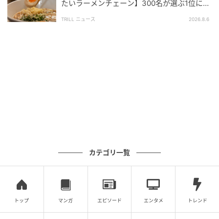
残った中央の1本だけ、箱の中心に向かって飛び出た状
たいラーメンチェーン】300名が選ぶ1位に
「体に染みわたる」「満足感と元気をもらえ
態にします。
TRILL ニュース
2026.8.6
る」
その1本を『飛び出し防止ストッパー』として、クッキ
ングシートの芯の中に入れましょう。
カテゴリ一覧
トップ
マンガ
エピソード
エンタメ
トレンド