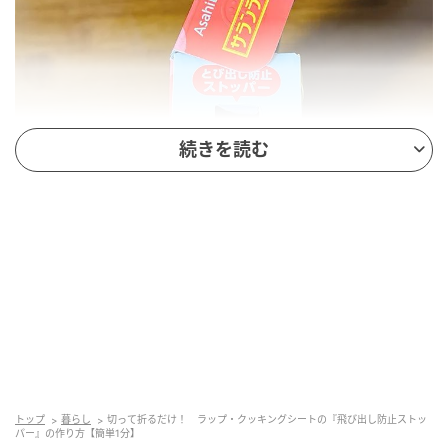
続きを読む
撮影：grapeフード編集部
しかし、世の中にはまだ『飛び出し防止ストッパー』
がついていない商品があります。
筆者は100円ショップで買い物をした際、『飛び出し
防止ストッパー』がついていないクッキングシートを
トップ
暮らし
切って折るだけ！ ラップ・クッキングシートの『飛び出し防止ストッ
買ってしまいました。
パー』の作り方【簡単1分】