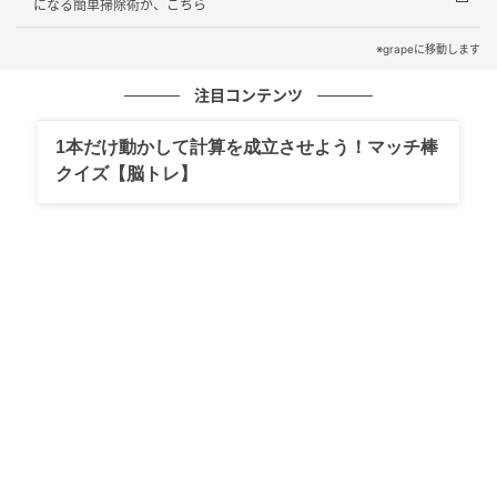
になる簡単掃除術が、こちら
手順1：箱の内側を折って切る
※grapeに移動します
「箱の外側から切れ込みを入れたらいいのでは？」と
注目コンテンツ
思う人もいるかもしれません。
1本だけ動かして計算を成立させよう！マッチ棒
その方法だと、箱の側面が『内フラップ』で3重になっ
クイズ【脳トレ】
ているため、貫通させるのに力が必要です。