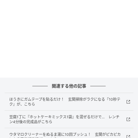
関連する他の記事
ほうきにガムテープを貼るだけ！ 玄関掃除がラクになる『10秒テ
ク』が、こちら
撮影：grapeフード編集部
豆腐1丁に『ホットケーキミックス1袋』を混ぜるだけで… レンチ
そんな時は、自分で『飛び出し防止ストッパー』を作
ン4分後の完成品がこちら
れば大丈夫です！
ウタマロクリーナーをぬるま湯に10回プッシュ！ 玄関がピカピカ