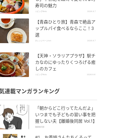
寿司の魅力
リビングWeb
2026.8.7
【青森ひとり旅】青森で絶品ア
ップルパイ食べるならここ！3
選
オレンジページnet
2026.8.7
【天神・ソラリアプラザ】駅チ
カなのにゆったりくつろげる癒
しのカフェ
リビングWeb
2026.8.6
気連載マンガランキング
「朝からどこ行ってたんだよ」
いつまでも子どもの習い事を把
握しない夫【離婚後同居 Vol.1】
離婚後同居
#1 お義姉さんたちくるって、