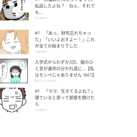
私話したよね？ ねぇ、それで
も…
ぜんぶ私のせい
#1 「あっ、財布忘れちゃっ
た」「いいよ出すよ〜！」これ
が全ての始まりでした
ママ友の財布
入学式からわずか3日、娘のひ
と言が運命の分かれ道に…【私
はモンペじゃありません Vol.1】
私はモンペじゃありません
#1 「ママ、生きてるよね？」
寝ていると思って部屋を開けた
ら
ママが家出した