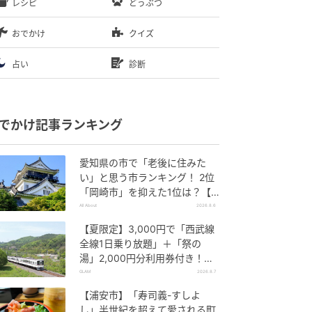
レシピ
どうぶつ
おでかけ
クイズ
占い
診断
でかけ記事ランキング
愛知県の市で「老後に住みた
い」と思う市ランキング！ 2位
「岡崎市」を抑えた1位は？【2
026年調査】
All About
2026.8.6
【夏限定】3,000円で「西武線
全線1日乗り放題」＋「祭の
湯」2,000円分利用券付き！
『秩父 夏のおでかけきっぷ』で
GLAM
2026.8.7
お得に秩父観光
【浦安市】「寿司義-すしよ
し」半世紀を超えて愛される町