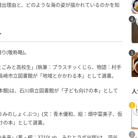
選出理由と、どのような海の姿が描かれているのかを知
介
り(敬称略)。
とごみと高校生」(執筆：プラスチッくじら、物語：村手
長崎市立図書館が「地域とかかわる本」として選書。
本館)は、石川県立図書館が「子ども向けの本」として
人
うみのしょくぶつ」(文：青木優和、絵：畑中富美子、仮
けの本」として選書。
ンの未来」(著・編：3710Lab、みなとラボ出版)は、読谷