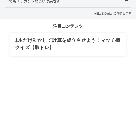
でもエレガントな装いは崩さず
※ELLE Digitalに移動します
注目コンテンツ
©Victor Picon and ©Cartier
1本だけ動かして計算を成立させよう！マッチ棒
クイズ【脳トレ】
アマル・クルーニー氏の基調講演で語られたのは、3つ
のメッセージ。「最初の人になることを恐れないこ
と」「感謝を忘れないこと」、そして「勇敢であるこ
と」だ。「何かをしない理由として、“これは前例がな
いから”という言葉をこれまでよく言われてきました。
しかし私にとっては、それこそが“やるべき最高の理
由”に思えるのです」とクルーニー氏。現状は出発点で
あり、ゴールではない。「他人が過去に何をしたか、
あるいは他人が自分に何を期待しているかに縛られる
必要はない」と語った。続けて、「人間の資質の中
で、最も重大な影響を与えるのは“勇気”だと気づきまし