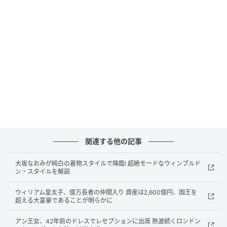
関連する他の記事
大坂なおみが純白の着物スタイルで降臨! 超絶モードなウィンブルド
ン・スタイルを解説
ウィリアム皇太子、億万長者の仲間入り 資産は2,600億円、国王を
超える大富豪であることが明らかに
アン王女、42年前のドレスでレセプションに出席 熱波続くロンドン