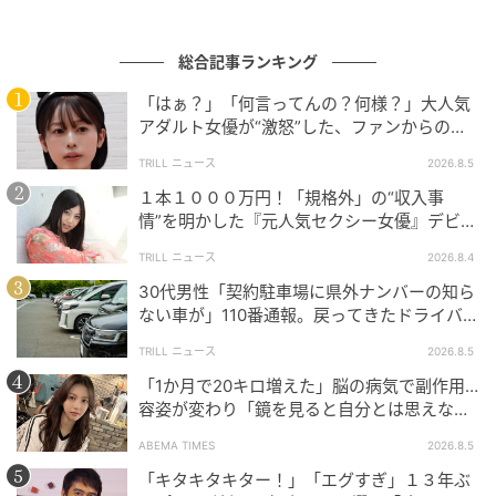
総合記事ランキング
「はぁ？」「何言ってんの？何様？」大人気
アダルト女優が“激怒”した、ファンからの
【質問】とは
TRILL ニュース
2026.8.5
１本１０００万円！「規格外」の“収入事
情”を明かした『元人気セクシー女優』デビュ
ー作が“１０万本”を記録した逸材
TRILL ニュース
2026.8.4
30代男性「契約駐車場に県外ナンバーの知ら
ない車が」110番通報。戻ってきたドライバー
の“言い分”に「口論になった」
TRILL ニュース
2026.8.5
「1か月で20キロ増えた」脳の病気で副作用…
容姿が変わり「鏡を見ると自分とは思えなか
った」壮絶な闘病生活明かす
ABEMA TIMES
2026.8.5
「キタキタキター！」「エグすぎ」１３年ぶ