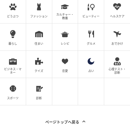
になった経験を振り返りながら、「リーダーシップと
は、生まれ持った資質ではなく、実践を通じて学ぶも
カルチャー・
どうぶつ
ファッション
ビューティー
ヘルスケア
教養
の」と語った。大切なのは、自分自身への不安にとら
われるのではなく、伝えるべきメッセージに集中する
こと。また、オースティン氏は、インポスター感情に
直面したときこそ「逃げ出さないこと」が重要だと語
暮らし
住まい
レシピ
グルメ
おでかけ
る。「自分だけが異質に感じられる場面では、無意識
に端へ退こうとしてしまう。けれど、あえて中心にと
どまり、発言し、存在を示すこと。その積み重ねが、
ビジネス・マ
心理テスト・
クイズ
恋愛
占い
ネー
診断
違和感を乗り越える力になる」と参加者たちにエール
を送った。
スポーツ
診断
ステレオタイプを超える女性たちの強さ
ページトップへ戻る