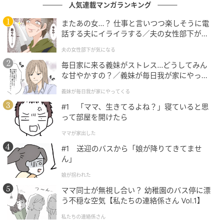
人気連載マンガランキング
た」とクルーニー氏。「最も賞賛すべき人々とは、特
定の価値観をただ支持すると口にする人ではなく、た
またあの女…？ 仕事と言いつつ楽しそうに電
とえ代償を払うことになろうとも、その価値観のため
話する夫にイライラする／夫の女性部下が気
になる（1）【夫婦の危機 まんが】
に立ち上がる人たちです。ヒーローは生まれながらに
夫の女性部下が気になる
してヒーローではない。適切な瞬間に、正しいことを
毎日家に来る義妹がストレス…どうしてみん
行う勇気を見出した“普通の人々”なのです」と、フェ
な甘やかすの？／義妹が毎日我が家にやって
くる（1）【義父母がシンドイんです！ まん
ローたちの挑戦に温かな賛辞を贈った。
義妹が毎日我が家にやってくる
が】
#1 「ママ、生きてるよね？」寝ていると思
って部屋を開けたら
インポスター症候群から考えるリーダーシッ
プ
ママが家出した
#1 送迎のバスから「娘が降りてきてませ
ん」
娘が拐われた
ママ同士が無視し合い？ 幼稚園のバス停に漂
う不穏な空気【私たちの連絡係さん Vol.1】
私たちの連絡係さん