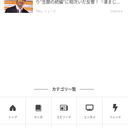
り“念願の続編”に相次いだ反響！「凄まじく
面白い」“賞 総なめ”『伝説級ドラマ』
TRILL ニュース
2026.8.4
©Victor Picon and ©Cartier
セレモニーに先立ち開催された「カルティエ ダイアロ
ーグ」では、現代のリーダーシップをめぐる複数のセ
ッションが行われた。第1部「Unveiling Brilliance:
Imposter Syndrome & The Path to Authentic
Leadership」では、カルティエ カルチャー＆フィラン
ソロピー会長のシリル・ヴィニュロン氏と、心理学者
のリサ・オーベ・オースティン氏が登壇。テーマとな
ったのは、自分の成功を実力として受け止められず、
「自分はここにふさわしくない」と感じてしまうイン
カテゴリ一覧
ポスター症候群について。
ヴィニュロン氏は、自身もかつて人前に立つことが苦
手で、リーダーに向いているとは思っていなかったと
トップ
マンガ
エピソード
エンタメ
トレンド
明かす。22歳で思いがけず多国籍チームを率いること