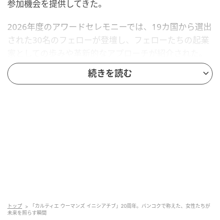
参加機会を提供してきた。
2026年度のアワードセレモニーでは、19カ国から選出
された30名のフェローが登壇し、フェローたちの起業
家としての歩みや革新的なアプローチが紹介された。
さらに、人権弁護士で「正義のためのクルーニー財団
続きを読む
（Cloony Foudation for Justice）」共同創設者のアマ
ル・クルーニー氏による基調講演や「バンコク ダンス
アカデミー」によるパフォーマンスなどを実施。女性
起業家たちの創造性とインパクトを祝福する一夜とな
った。
アマル・クルーニーが贈った3つのメッセージ
トップ
「カルティエ ウーマンズ イニシアチブ」20周年。バンコクで称えた、女性たちが
未来を照らす瞬間