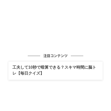
減ります。
水分貯留ホルモンや成長ホルモンの分泌でみ
ずみずしい体に
インターバル速歩の早歩きは、自分にとってややキツ
イ運動です。ややキツイ運動をすると、それが刺激と
なって、水分貯留ホルモンや成長ホルモンなどが分泌
注目コンテンツ
されます。
工夫して10秒で暗算できる？スキマ時間に脳ト
水分貯留ホルモンは腎臓から水分の排泄を抑制し、体
レ【毎日クイズ】
内に水分を貯めようと働きます。成長ホルモンは体内
のタンパク合成を促進し、ちょうどスポンジが水を保
持するようにその効果を促進します。その結果、体全
体がみずしくなり、肌に張りが出て美容効果が得られ
ます。