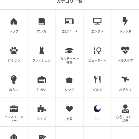
カテゴリ一覧
睡眠障害の原因はいろいろありますが、運動不足で体
内時計が狂っている場合は、とくにインターバル速歩
は有効！ 体内時計は全ての細胞の中にある時計遺伝
子、脳の中にあるマスター時計遺伝子の二つから成り
トップ
マンガ
エピソード
エンタメ
トレンド
立っています。しかし加齢によって遺伝子の機能が劣
化すると、この二つの遺伝子がうまく同調できなくな
ってくるのです。
カルチャー・
どうぶつ
ファッション
ビューティー
ヘルスケア
教養
毎日決まった時間にインターバル速歩を行って生活リ
ズムを整えると、時計遺伝子の機能が回復して、乱れ
た体内時計が整ってきます。またインターバル速歩の
暮らし
住まい
レシピ
グルメ
おでかけ
早歩きという、自分にとってややキツイ運動をするこ
とで、体も程よく疲れて寝つきも改善するでしょう。
ビジネス・マ
心理テスト・
クイズ
恋愛
占い
ネー
診断
インターバル速歩Q＆A