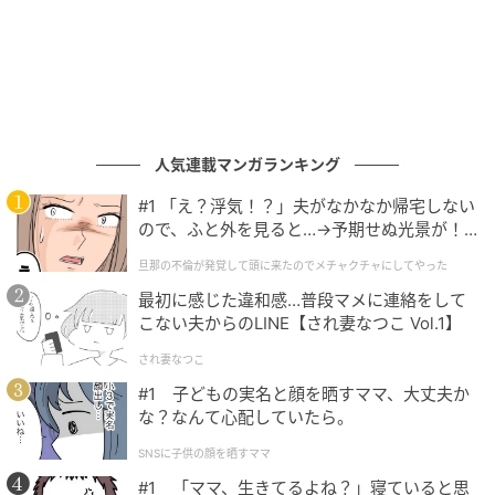
膝痛があっても大丈夫？ 痛みが改善したと答
えた人が49.9％も
人気連載マンガランキング
#1 「え？浮気！？」夫がなかなか帰宅しない
ので、ふと外を見ると…→予期せぬ光景が！
｜旦那の不倫が発覚して頭に来たのでメチャ
旦那の不倫が発覚して頭に来たのでメチャクチャにしてやった
クチャにしてやった
最初に感じた違和感…普段マメに連絡をして
こない夫からのLINE【され妻なつこ Vol.1】
され妻なつこ
#1 子どもの実名と顔を晒すママ、大丈夫か
な？なんて心配していたら。
ゆうゆうtime
SNSに子供の顔を晒すママ
#1 「ママ、生きてるよね？」寝ていると思