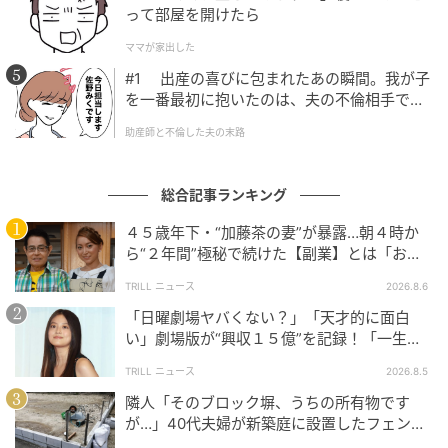
「インターバル速歩が健康や美容にいいことは理解で
って部屋を開けたら
きたけれど、膝が痛いから、そもそも歩けない」とい
ママが家出した
う方もいるでしょう。膝や腰の痛みがあると、できる
#1 出産の喜びに包まれたあの瞬間。我が子
だけ痛みを感じないように運動を避けがち。
を一番最初に抱いたのは、夫の不倫相手でし
た。
助産師と不倫した夫の末路
でも膝関節痛を持つ946人の中高年の方々に5カ月間イ
ンターバル速歩を行ってもらった後、膝痛の感じ方を
聞いたところ、「大変よくなった」「少しよくなっ
総合記事ランキング
た」と答えた人が49.9％もいたそうです。「変わらな
４５歳年下・“加藤茶の妻”が暴露…朝４時か
い」が46.5％、「少し悪くなった」が3.1％、「大変悪
ら“２年間”極秘で続けた【副業】とは「お金
くなった」と答えた人はわずか4%以下という結果でし
を稼ぐのって大変」
TRILL ニュース
2026.8.6
た。
「日曜劇場ヤバくない？」「天才的に面白
い」劇場版が“興収１５億”を記録！「一生言
インターバル速歩で、なぜ膝関節痛が改善するのか？
い続ける」放送後も続く“切望の声”
TRILL ニュース
2026.8.5
そのメカニズムはまだ詳細はわかっていませんが、関
隣人「そのブロック塀、うちの所有物です
節を支える筋肉や腱などが鍛えられたので、膝関節へ
が…」40代夫婦が新築庭に設置したフェン
の負担が減った、姿勢を正して大股で歩くことで、関
ス、直後に迫られた"顛末"