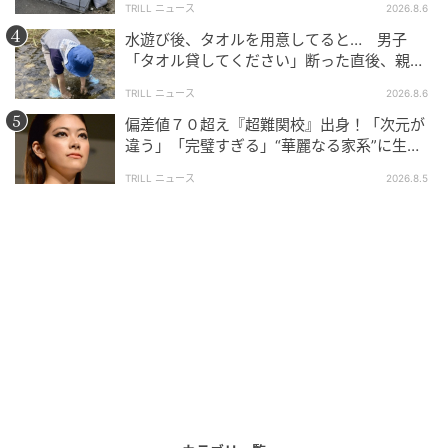
TRILL ニュース
2026.8.6
節同士の接触面が変わり、痛みを感じにくくなった、
水遊び後、タオルを用意してると… 男子
などが考えられます。
「タオル貸してください」断った直後、親が
大声で放った一言に絶句
とはいえ、ムリは禁物。インターバル速歩は早歩き3分
TRILL ニュース
2026.8.6
＋ゆっくり歩き3分が基本ですが、自分の膝の状態を確
偏差値７０超え『超難関校』出身！「次元が
違う」「完璧すぎる」“華麗なる家系”に生ま
認しながら、早歩きを2分にするなど、自分で早歩きの
れた【規格外の逸材】
時間や速さを調節してください。「膝の痛みが心配」
TRILL ニュース
2026.8.5
という人は、負担の少ない水中歩行から始めてみると
いいでしょう。
体内時計を整えて 睡眠の悩みも解消
「寝つきが悪い」「眠りが浅い」「夜中や明け方に目
が覚めて、熟睡できない」。そんな悩みを持つ人に
も、インターバル速歩はおすすめです。