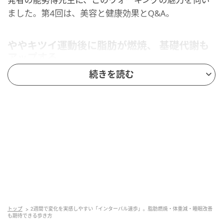
ました。第4回は、美容と健康効果とQ&A。
ややキツイ運動後に脂肪が燃焼、 基礎代謝も
アップする
続きを読む
「若い頃より、食べる量は減っているのに、なぜか体
重が増えてしまう」「ダイエットをしても、なかなか
やせない」。ゆうゆう世代の悲しい現実ですね。これ
は加齢によって筋肉量が減少し基礎代謝量がおちるこ
と、さらに筋肉量が落ちることで自然に活動量（運動
量）が減ること、などが原因です。
インターバル速歩の早歩きのようなややキツイ運動後
には体の疲労回復のために脂肪が燃焼します。さらに
インターバル速歩によって筋肉量が増えると、基礎代
トップ
2週間で変化を実感しやすい「インターバル速歩」。脂肪燃焼・体重減・睡眠改善
も期待できる歩き方
謝もアップし、脂肪が燃焼します。その結果、体重が