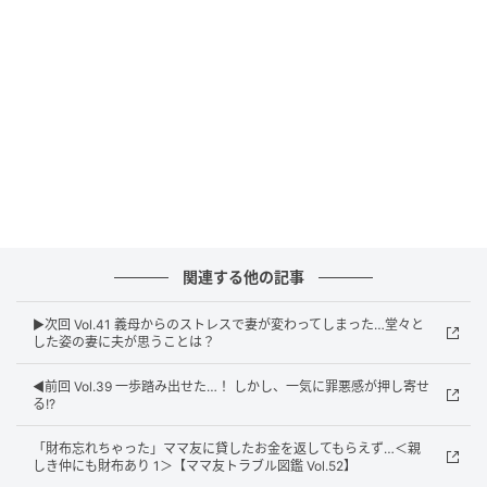
関連する他の記事
▶︎次回 Vol.41 義母からのストレスで妻が変わってしまった…堂々と
した姿の妻に夫が思うことは？
◀︎前回 Vol.39 一歩踏み出せた…！ しかし、一気に罪悪感が押し寄せ
る!?
「財布忘れちゃった」ママ友に貸したお金を返してもらえず…＜親
しき仲にも財布あり 1＞【ママ友トラブル図鑑 Vol.52】