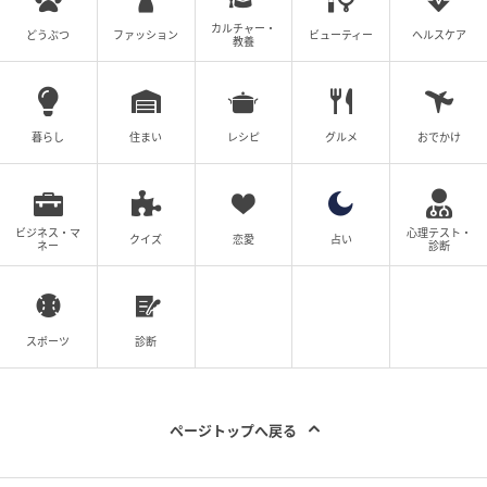
カルチャー・
どうぶつ
ファッション
ビューティー
ヘルスケア
教養
義母との戦いで得たもの
ウーマンエキサイト
全話一覧を見る
暮らし
住まい
レシピ
グルメ
おでかけ
クリエイター情報
ウーマンエキサイト
ビジネス・マ
心理テスト・
クイズ
恋愛
占い
ウーマンエキサイトは、ママを中心とした女性向け
ネー
診断
の情報サービスサイト。数年先のことまで考えて、
子育て・くらし・レシピ・ハンドメイド・ビューテ
ィの情報がセレクトできるように、最新情報やラン
キング、すぐに役立つサービスをお届けします。
スポーツ
診断
作品をもっとみる
ページトップへ戻る
の記事をもっとみる