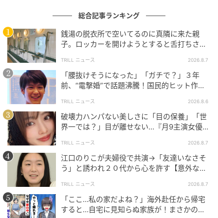
総合記事ランキング
銭湯の脱衣所で空いてるのに真隣に来た親
子。ロッカーを開けようとすると舌打ちさ
れ…→直後、娘の放った“純粋な一言”に「心の
TRILL ニュース
2026.8.7
中で拍手」
「腰抜けそうになった」「ガチで？」３年
前、“電撃婚”で話題沸騰！国民的ヒット作
『逃げ恥』で異彩放った【国宝級イケメン】
TRILL ニュース
2026.8.6
破壊力ハンパない美しさに「目の保養」「世
界一では？」目が離せない…『月9主演女優
（34歳）』“極上”美ショットがすごい
TRILL ニュース
2026.8.7
江口のりこが夫婦役で共演→「友達いなさそ
う」と誘われ２０代から心を許す【意外な親
友芸人】とは？
TRILL ニュース
2026.8.7
「ここ…私の家だよね？」海外赴任から帰宅
ウーマンエキサイト
すると…自宅に見知らぬ家族が！まさかの真