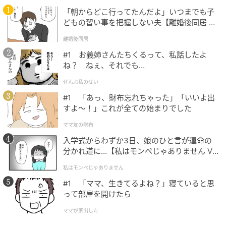
「朝からどこ行ってたんだよ」いつまでも子
どもの習い事を把握しない夫【離婚後同居 Vo
l.1】
離婚後同居
#1 お義姉さんたちくるって、私話したよ
ね？ ねぇ、それでも…
ぜんぶ私のせい
#1 「あっ、財布忘れちゃった」「いいよ出
すよ〜！」これが全ての始まりでした
ウーマンエキサイト
ママ友の財布
入学式からわずか3日、娘のひと言が運命の
分かれ道に…【私はモンペじゃありません Vo
l.1】
私はモンペじゃありません
#1 「ママ、生きてるよね？」寝ていると思
って部屋を開けたら
ママが家出した