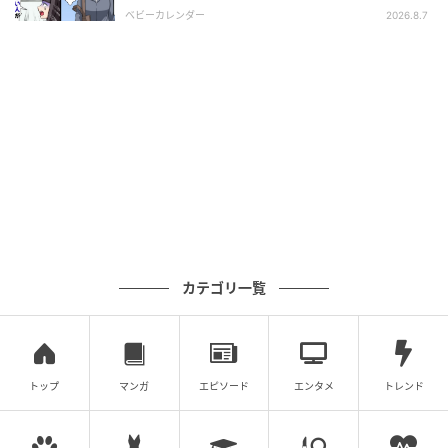
相とは！？
もうビクビクして義母の顔色を伺う必要もなくなり、
ベビーカレンダー
2026.8.7
お互いの生活に干渉しなくなったことでストレスが減
っていった様子。
さりげない嫌がらせもサラッと交わせるようになり、
徐々に強くなっていくさとこなのでした。
(人間まお)
元記事で読む
カテゴリ一覧
義母からのストレスで妻が変わってしまった…
堂々とした姿の妻に夫が思うことは？【義母との
戦いで得たもの Vol.41】
トップ
マンガ
エピソード
エンタメ
トレンド
次の話を読む
前の話
第41話