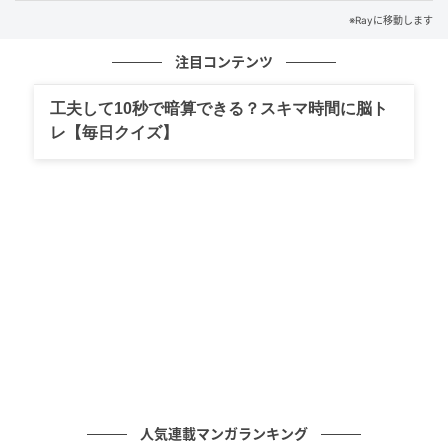
この現象が転じて、
「行動や勢いが非常に素早く、激
※Rayに移動します
しいこと」
や
「事態の移り変わりが急激なこと」
を指
す言葉として使われますよ。
注目コンテンツ
みなさんはわかりましたか？
工夫して10秒で暗算できる？スキマ時間に脳ト
レ【毎日クイズ】
家族や友だちにも、「知ってる？」と聞いて自慢して
みて！
《参考文献》
・『デジタル大辞泉』（小学館）
・
『精選版 日本国語大辞典
』
（小学館）
ライター Ray WEB編集部
元記事で読む
人気連載マンガランキング
次の記事