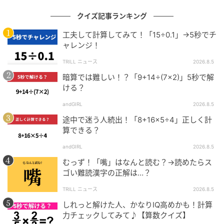
クイズ記事ランキング
工夫して計算してみて！「15÷0.1」→5秒でチ
ャレンジ！
TRILL ニュース
2026.8.5
暗算では難しい！？「9+14÷(7×2)」5秒で解
ける？
andGIRL
2026.8.5
途中で迷う人続出！「8+16×5÷4」正しく計
算できる？
andGIRL
2026.8.5
むっず！「嘴」はなんと読む？→読めたらス
ゴい難読漢字の正解は…？
TRILL ニュース
2026.8.5
しれっと解けた人、かなりIQ高めかも！計算
力チェックしてみて♪【算数クイズ】