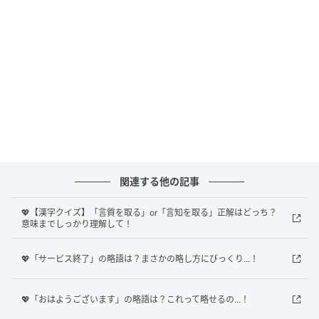
Ray(レイ)
関連する他の記事
果たして、正解は？
💖【漢字クイズ】「言質を取る」or「言知を取る」正解はどっち？
意味までしっかり理解して！
正解は、
「疾風迅雷（しっぷうじんらい）」
でした！
💖「サービス終了」の略語は？まさかの略し方にびっくり...！
疾風迅雷とは、非常に速く激しい風と、激しく鳴り響
く雷のことを意味する言葉。
💖「おはようございます」の略語は？これって略せるの...！