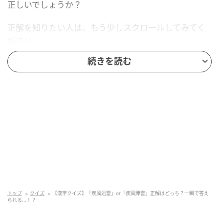
正しいでしょうか？
正解を知りたい人は、もう少しスクロールしてみてく
ださい。
続きを読む
トップ
クイズ
【漢字クイズ】「疾風迅雷」or「疾風陣雷」正解はどっち？一瞬で答え
られる...！？