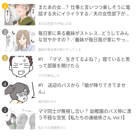
またあの女…？ 仕事と言いつつ楽しそうに電
【二字熟語クロスワード】真ん中に入る漢字
話する夫にイライラする／夫の女性部下が気
は？頭の体操にトライしてみよう！
になる（1）【夫婦の危機 まんが】
夫の女性部下が気になる
毎日家に来る義妹がストレス…どうしてみん
の記事をもっとみる
な甘やかすの？／義妹が毎日我が家にやって
くる（1）【義父母がシンドイんです！ まん
義妹が毎日我が家にやってくる
が】
#1 「ママ、生きてるよね？」寝ていると思
って部屋を開けたら
ママが家出した
#1 送迎のバスから「娘が降りてきてませ
ん」
娘が拐われた
ママ同士が無視し合い？ 幼稚園のバス停に漂
う不穏な空気【私たちの連絡係さん Vol.1】
私たちの連絡係さん