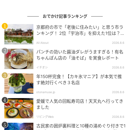
らの小豆を丁寧に炊き上げ、品格ある味わいに仕上げ
た。小栗の志の高さにふさわしい素材として、品質に
おでかけ記事ランキング
徹底的にこだわっている。
京都府の市で「老後に住みたい」と思う市ラ
ンキング！ 2位「宇治市」を抑えた1位は？
【2026年調査】
All About
2026.8.6
パンチの効いた醤油ダレがうますぎる！有名
ちゃんぽん店の「油そば」を実食レポート
イチオシ
2026.8.6
年150杯完食！【カキ氷マニア】が本気で推
す絶対行くべき３名店
otonamuse.jp
2026.8.6
ストレートプレス
愛媛で人気の回転寿司店！天天丸へ行ってき
小豆は畑を見て、生産者の話を聞いて入した極上品
ました
だ。
リビングWeb
2026.8.6
古民家の囲炉裏料理と10種の湯めぐり付きで1