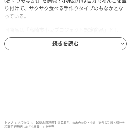
(おぐりもなか)」を開発！小栗最中は自分であんこを盛
り付けて、サクサク食べる手作りタイプのもなかとな
っている。
同商品は「高崎市小栗プロジェクト認定商品」とし
て、小栗上野介200周年の生誕日にあたる6月23日(火)
続きを読む
に販売を開始した。
小栗上野介について
小栗上野介は、幕末に勘定奉行・外国奉行を務め、遣
米使節団の一員として渡米。西洋の先進的な制度や技
術を学び、日本の近代化に向けた数々の改革を推進し
た。
造船・製鉄といった近代産業の礎を築き、その功績は
トップ
おでかけ
【群馬県高崎市】微笑庵が、幕末の幕臣・小栗上野介の功績と精神を
多岐にわたる。一方で、時代の大きな転換期の中で志
和菓子で表現した「小栗最中」を発売