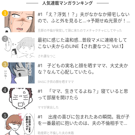
人気連載マンガランキング
#1 「え？浮気！？」夫がなかなか帰宅しない
ストレートプレス
ので、ふと外を見ると…→予期せぬ光景が！
｜旦那の不倫が発覚して頭に来たのでメチャ
また最中の皮は小判型とし、勘定奉行として国家財政
旦那の不倫が発覚して頭に来たのでメチャクチャにしてやった
クチャにしてやった
に尽力した功績を象徴している。小判型のもなかの皮
最初に感じた違和感…普段マメに連絡をして
こない夫からのLINE【され妻なつこ Vol.1】
は8個分、極上のあんこは瓶入りで、自分で盛り付けて
食べる手作りタイプの最中となっている。
され妻なつこ
#1 子どもの実名と顔を晒すママ、大丈夫か
「小栗最中」は8個入1セットで価格は2,160円(税込)。
な？なんて心配していたら。
内容は、小判型もなか皮(16枚・8組分)、もなか餡(瓶
SNSに子供の顔を晒すママ
入り)だ。賞味期限は60日。
#1 「ママ、生きてるよね？」寝ていると思
って部屋を開けたら
丹波大納言・能登大納言を使用
ママが家出した
#1 出産の喜びに包まれたあの瞬間。我が子
「小栗最中」の餡には、希少な国産高級小豆である丹
を一番最初に抱いたのは、夫の不倫相手でし
た。
波大納言・能登大納言を使用。大粒で風味豊かなこれ
助産師と不倫した夫の末路