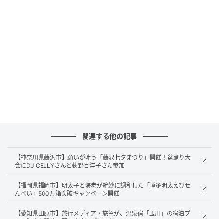
半ばにしてその生涯を閉じた。
近年、その先見性と実行力が再評価されており、生誕
200年を契機に注目が高まっているという。
「小栗最中」が登場
「小栗最中」は、小栗上野介の「未来を見据える志」
を和菓子として表現した最中。
関連する他の記事
【神奈川県藤沢市】願いが叶う「藤沢七夕まつり」開催！盆踊り大
会にDJ CELLYさんと荻野目洋子さん参加
【福岡県福岡市】明太子と海老が絶妙に調和した「博多明太えびせ
んべい」500万箱突破キャンペーン開催
【愛知県田原市】旅行メディア・旅色が、温泉宿「玉川」の宿泊プ