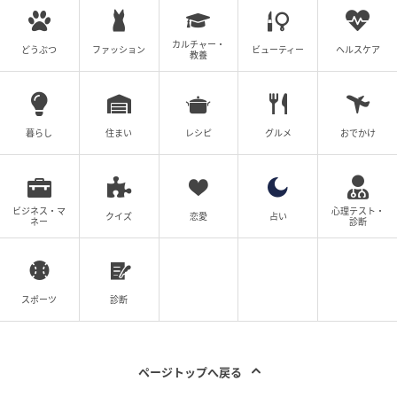
様。味わうの直前に餡を詰めることで、香ばしい皮の
食感と、瑞々しい餡の風味を最大限に楽しむことがで
カルチャー・
きる。
どうぶつ
ファッション
ビューティー
ヘルスケア
教養
微笑庵について
暮らし
住まい
レシピ
グルメ
おでかけ
ビジネス・マ
心理テスト・
クイズ
恋愛
占い
ネー
診断
スポーツ
診断
ページトップへ戻る