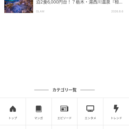
泊2食6,000円台！？栃木・湯西川温泉『桓武
味わう直前に餡を詰める設計
平氏ゆかりの宿 揚羽』で叶う秘境ステイ
GLAM
2026.8.6
カテゴリ一覧
ストレートプレス
トップ
マンガ
エピソード
エンタメ
トレンド
「小栗最中」は、もなか皮と餡を別々にした手作り仕