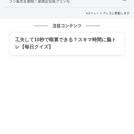
ラン販売を開始！夏限定会席プランも
※ストレートプレスに移動します
注目コンテンツ
ストレートプレス
工夫して10秒で暗算できる？スキマ時間に脳ト
パッケージには「未来永劫の繁栄」を意味する吉祥文
レ【毎日クイズ】
様「青海波」を採用している。