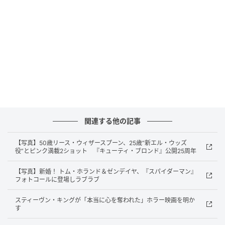
ラシックを新しい世代に改めて紹介する新しいビジョ
ンを持った作品になる」と、製作のライオンズゲート
のアダム・フォゲルソンが明かしている。
また、オリジナル映画で製作総指揮を務めたエドゥア
ルド・サンチェスとダニエル・マイリック、グレッ
グ・ヘイル、そして同作に出演したジョシュア・レナ
ードとマイケル・C・ウィリアムズが製作総指揮として
参加する。
関連する他の記事
元記事で読む
【写真】50歳リース・ウィザースプーン、25歳“新エル・ウッズ
役”とピンク満載2ショット 『キューティ・ブロンド』公開25周年
次の記事
【写真】新婚！ トム・ホランド＆ゼンデイヤ、『スパイダーマン』
フォトコールに登場しラブラブ
SUPER EIGHT・大倉忠義とジュニアたちの舞
台裏に密着！新ドキュメンタリーシリーズ『P
スティーヴン・キングが「本当に心を奪われた」ホラー映画を明か
OTENTIAL 大倉忠義』7月16日配信スタート
す