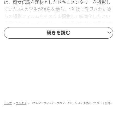
は、魔女伝説を題材としたドキュメンタリーを撮影し
ていた3人の学生が消息を絶ち、1年後に発見された彼
らの撮影フィルムをそのまま編集して映画化したとい
う設定のモキュメンタリー。超低予算ながら世界で2億
4800万ドルの興行収入をあげる莫大なヒットを記録。
続きを読む
関連作品が2作品公開されたほか、同作をテーマにした
脱出ゲーム『Escape Blair Witch（原題）』も展開され
た。
Varietyによると、リメイク版は「ブラムハウス」のジ
ェイソン・ブラムと『ソウ』『死霊館』のジェーム
ズ・ワンがプロデューサーを務め、YouTube出身で短
編ホラー映画を多数手がけて来たディラン・クラーク
がメガホンをとる。
トップ
エンタメ
『ブレア・ウィッチ・プロジェクト』リメイク映画、2027年米公開へ
脚本はクリス・トーマス・デブリンが担当し、ストー
リーの詳細は明らかにされていないのの「ホラーのク