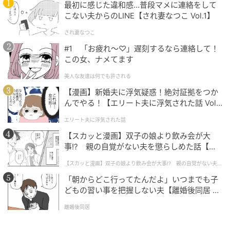
最初に感じた違和感…普段マメに連絡をして
こない夫からのLINE【され妻なつこ Vol.1】
され妻なつこ
#1 「お疲れ〜♡」遅刻するなら連絡して！
この女、ナメてます
美人な友達は何でも許される
【漫画】新婚夫に浮気疑惑！絶対証拠をつか
んでやる！【エリート夫に浮気された話 Vol.
1】
エリート夫に浮気された話
【スカッと漫画】双子の娘より飲み会が大
事!? 親の自覚がない夫を懲らしめた話【第1
話】
【スカッと漫画】双子の娘より飲み会が大事!? 親の自覚がない夫を
懲らしめた話
「朝からどこ行ってたんだよ」いつまでも子
どもの習い事を把握しない夫【離婚後同居 Vo
l.1】
離婚後同居