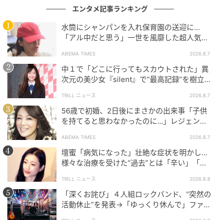
エンタメ記事ランキング
水筒にシャンパンを入れ保育園の送迎に…
「アル中だと思う」一世を風靡した超人気タ
レント、酒漬けだった日々を告白
ABEMA TIMES
2026.8.7
中１で「どこに行ってもスカウトされた」異
次元の美少女『silent』で“最高記録”を樹立し
た「反則級」の【トップ女優】
TRILL ニュース
2026.8.7
56歳で初婚、2日後にまさかの出来事「子供
を持てると思わなかったのに…」レジェンド
美魔女が当時の心境を告白
ABEMA TIMES
2026.8.7
壇蜜「病気になった」壮絶な症状を明かし…
様々な治療を受けた“過去”とは「辛い」「苦
しい」
TRILL ニュース
2026.8.8
「深くお詫び」４人組ロックバンド、“突然の
活動休止”を発表→「ゆっくり休んで」ファン
心配の声