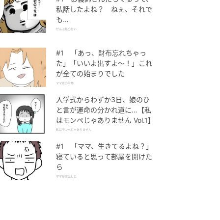
私話したよね？ ねぇ、それで
も…
ぜんぶ私のせい
#1 「あっ、財布忘れちゃっ
た」「いいよ出すよ〜！」これ
が全ての始まりでした
ママ友の財布
入学式からわずか3日、娘のひ
と言が運命の分かれ道に…【私
はモンペじゃありません Vol.1】
私はモンペじゃありません
#1 「ママ、生きてるよね？」
寝ていると思って部屋を開けた
ら
ママが家出した