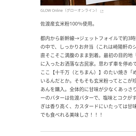
GLOW Online（グローオンライン）
佐渡産玄米粉100％使用。
都内から新幹線→ジェットフォイルで約3
の中で、しっかりお弁当（これは崎陽軒の
直そこそこ満腹のまま到着。最初の目的地
に入ったお洒落な古民家。思わず車を停め
ここ【十千万（とちまん）】のたい焼き「め
いるんだとか。そもそも玄米粉ってとこが
あんを購入。全体的に甘味が少なくあっさ
ーのバターは佐渡バターで、塩味とコクが
ぎは香り高く、カスタードにいたっては甘
でも食べれる美味しさ！！！