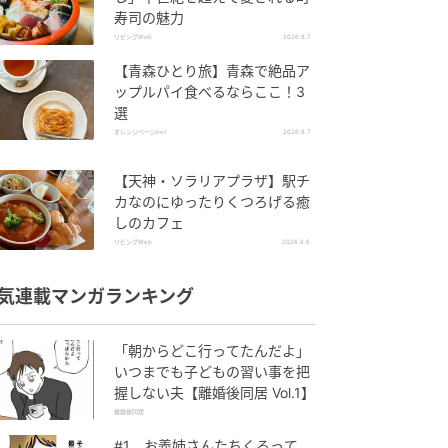
寿司の魅力
リビングWeb
2026.8.7
【青森ひとり旅】青森で絶品ア
ップルパイ食べるならここ！3
選
オレンジページnet
2026.8.7
【天神・ソラリアプラザ】駅チ
カなのにゆったりくつろげる癒
しのカフェ
リビングWeb
2026.8.6
気連載マンガランキング
「朝からどこ行ってたんだよ」
いつまでも子どもの習い事を把
握しない夫【離婚後同居 Vol.1】
離婚後同居
#1 お義姉さんたちくるって、