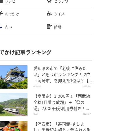
レシピ
どうぶつ
おでかけ
クイズ
占い
診断
でかけ記事ランキング
愛知県の市で「老後に住みた
い」と思う市ランキング！ 2位
「岡崎市」を抑えた1位は？【2
026年調査】
All About
2026.8.6
【夏限定】3,000円で「西武線
全線1日乗り放題」＋「祭の
湯」2,000円分利用券付き！
『秩父 夏のおでかけきっぷ』で
GLAM
2026.8.7
お得に秩父観光
【浦安市】「寿司義-すしよ
し」半世紀を超えて愛される町