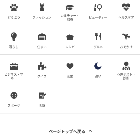
次の記事
カルチャー・
アニメ『不運からの最強男』来年放送決定！
どうぶつ
ファッション
ビューティー
ヘルスケア
教養
ビジュアル＆千葉翔也によるイメージソン
グ解禁
の記事をもっとみる
暮らし
住まい
レシピ
グルメ
おでかけ
ビジネス・マ
心理テスト・
クイズ
恋愛
占い
ネー
診断
スポーツ
診断
ページトップへ戻る