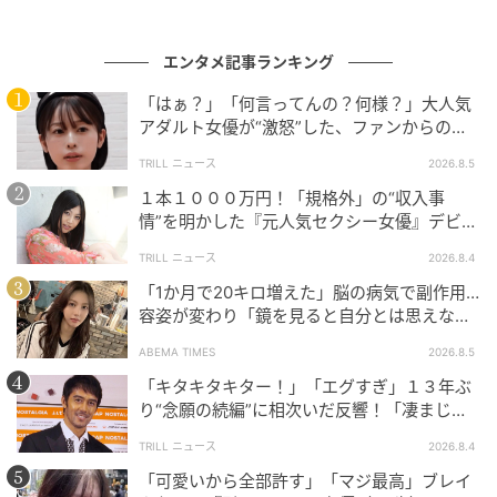
安心ください（笑）。親子で楽しめる映画になってい
ますので、ぜひご家族そろってご覧ください。僕も子
エンタメ記事ランキング
どもと一緒に観たいと思います。
「はぁ？」「何言ってんの？何様？」大人気
■かなで（プテラノドン役）
アダルト女優が“激怒”した、ファンからの
【質問】とは
TRILL ニュース
2026.8.5
今回演じたのは、自分大好きでちょっとめんどくさ
１本１０００万円！「規格外」の“収入事
い“プテラノドンのおばさん”です。最初は、この“プテ
情”を明かした『元人気セクシー女優』デビュ
ラおばさん”のハイテンションさに圧倒されましたが、
ー作が“１０万本”を記録した逸材
TRILL ニュース
2026.8.4
ディレクターの方に細かくアドバイスをいただきなが
「1か月で20キロ増えた」脳の病気で副作用…
ら演じていくうちに、私自身もどんどん役に引き込ま
容姿が変わり「鏡を見ると自分とは思えなか
れて、収録が本当に楽しくなりました。
った」壮絶な闘病生活明かす
ABEMA TIMES
2026.8.5
「キタキタキター！」「エグすぎ」１３年ぶ
キッズ向けの作品ですが、大人の方も思わず夢中にな
り“念願の続編”に相次いだ反響！「凄まじく
ってしまうような見応えのあるストーリーになってい
面白い」“賞 総なめ”『伝説級ドラマ』
TRILL ニュース
2026.8.4
ますし、かわいいキャラクターたちの活躍も見どころ
「可愛いから全部許す」「マジ最高」ブレイ
です。また、ケンドーコバヤシさんのお芝居も本当に