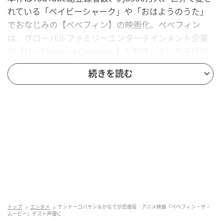
れている「ベイビーシャーク」や「おはようのうた」
でおなじみの【べべフィン】の映画化。べべフィン
は、グローバルファミリーエンターテインメント企業
の【The Pinkfong Company】が制作している子供向
けの3Dアニメーションシリーズで、童謡や知育動画を
続きを読む
YouTubeで公開している。
かわいいキャラクターたちの魅力だけでなく、日常生
活の習慣（歯磨き、トイレトレーニングなど）を教え
てくれたり、家族の絆、友情、多様性といったテーマ
を扱っており、未就学児の子育て世代の味方として、
YouTubeキッズたちから絶大な人気を誇っている。
今回は、YouTubeの世界から飛び出して映画の世界
へ。元気いっぱいな赤ちゃん・フィンと、ユニコーン
トップ
エンタメ
ケンドーコバヤシ＆かなでが恐竜役 アニメ映画『べべフィン・ザ・
が大好きなお姉ちゃんのボラ―、海賊に憧れるお兄ち
ムービー』ゲスト声優に