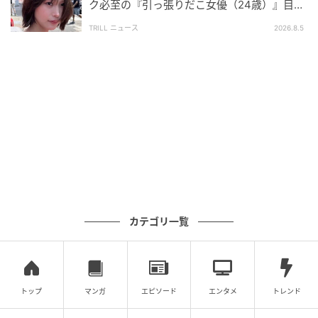
ク必至の『引っ張りだこ女優（24歳）』目が
素晴らしいので、ぜひ注目していただきたいです。ご
離せない“圧巻ショット”に「か、かわいい」
家族みなさんで『べべフィン』を楽しんでください。
TRILL ニュース
2026.8.5
カテゴリ一覧
【映画】『ベベフィン・ザ・ムービー：うたとまほう
のピンキッツワールド』本予告映像
トップ
マンガ
エピソード
エンタメ
トレンド
元記事で読む