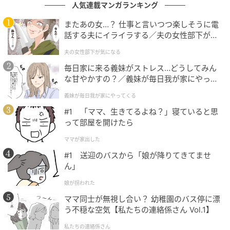
人気連載マンガランキング
＜コメント全文＞
またあの女…？ 仕事と言いつつ楽しそうに電
話する夫にイライラする／夫の女性部下が気
■ケンドーコバヤシ（ティーレックス役）
になる（1）【夫婦の危機 まんが】
夫の女性部下が気になる
今回のアフレコは、台詞のシーンの監督と、歌の監督
毎日家に来る義妹がストレス…どうしてみん
な甘やかすの？／義妹が毎日我が家にやって
のお二人から絶賛していただいて、恐縮しております
くる（1）【義父母がシンドイんです！ まん
（笑）。演じたのは、最強で最も凶暴と言われるティ
義妹が毎日我が家にやってくる
が】
ーレックス。役作りのために魚と野菜を抜いて、牛・
#1 「ママ、生きてるよね？」寝ていると思
豚・鶏を中心に食べ
って部屋を開けたら
てきました。半日だけですけどね（笑）。
ママが家出した
#1 送迎のバスから「娘が降りてきてませ
ただ、作品自体はすごく明るくて楽しいので、難しく
ん」
考えずに演じることができました。普段は子どもに見
娘が拐われた
せづらい仕事も多いのですが、今回は堂々と「お父さ
ママ同士が無視し合い？ 幼稚園のバス停に漂
んの仕事はこれや！」と言える作品です。ティーレッ
う不穏な空気【私たちの連絡係さん Vol.1】
クス役ですが、凶暴なシーンはほぼありませんのでご
私たちの連絡係さん