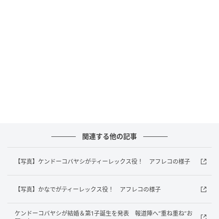
ゃん・ブロディが、タブレットの中の【歌と魔法の世
界＝ピンキッツワールド】へ吸い込まれ、スクリーン
で大冒険を繰り広げる。
この度、本作を彩るゲスト声優陣が解禁。主人公・フ
ィンをはじめとする子どもたちは、タブレットの中に
広がる【歌と魔法の世界＝ピンキッツワールド】へ迷
い込む。そこで訪れる恐竜ワールドで出会うのが、ケ
ンドーコバヤシが演じるティーレックスと、かなでが
演じるプテラノドンだ。
関連する他の記事
ティーレックスは、歌と子どもが大好きな恐竜。劇中
では、ケンドーコバヤシが子どもたちと一緒に楽しく
【写真】ケンドーコバヤシがティーレックス役！ アフレコの様子
歌を歌うシーンも登場。ケンドーコバヤシは、今年1月
の結婚発表後、初となるファミリー向け映画への出演
【写真】かなでがティーレックス役！ アフレコの様子
で、「普段は子どもに見せづらい仕事も多いのです
が、今回は堂々と『お父さんの仕事はこれや！』と言
ケンドーコバヤシが結婚＆第1子誕生を発表 報道陣へ“重ね重ね”お