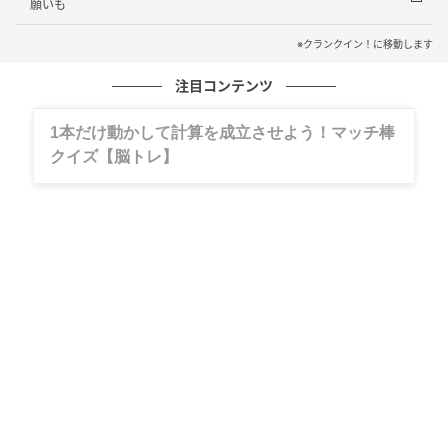
願いも
える作品です」とコメントを寄せた。
※クランクイン！に移動します
プテラノドンは、人間の子どもたちに興味津々で、お
注目コンテンツ
しゃべりが大好きな恐竜。かなでは、これまで動物役
の声優を務めた経験はあるものの、恐竜役に挑戦する
グルメ、ギャグ、子育て、旅行記……全部、読
のは今回が初となる。かなでは「キッズ向けの作品で
めます。
すが、大人の方も思わず夢中になってしまうような見
応えのあるストーリーになっていますし、かわいいキ
ャラクターたちの活躍も見どころです」と作品の魅力
を語った。
映画『べべフィン・ザ・ムービー：うたとまほうのピ
ンキッツワールド』は9月4日より全国公開。
※ケンドーコバヤシ、かなでのコメント全文は以下の
通り。