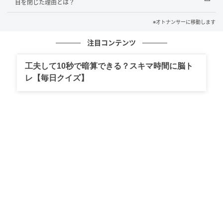
目を閉じた理由とは？
赤松かおりさん「戸惑っている様子や、後ろでのやり
とりも伝わってきて、印象に残っています。向こうは
※オトナンサーに移動します
聞こえていないつもりだったかもしれませんが、意外
注目コンテンツ
とこちらにもよく聞こえていました」
工夫して10秒で暗算できる？スキマ時間に脳ト
Q.コールセンターの対応で、特につらかったことは何
レ【毎日クイズ】
でしょうか。
赤松かおりさん「一方的に強く切られてしまうこと
は、やはりつらかったです。気持ちが沈むこともあり
ました」
Q.逆に、お客さまと会話が弾むことはあったのでしょ
うか。
赤松かおりさん「弾むこともありました。仕事なの
で、契約につながったときはやはりうれしかったで