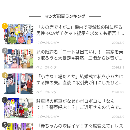
元記事で読む
んが】
次の記事
マンガ記事ランキング
【漫画】70代母、本物なのに「AIの動画じゃ
「夫の席ですが…」機内で突然私の隣に座る
ないの？」一方、父は… 対照的な反応に
男性→CAがチケット提示を求めても拒否！？
「お母さん、さすがです」
判明した真相は
ベビーカレンダー
2026.8.9
の記事をもっとみる
兄の婚約者「ニートは出ていけ！」実家を乗
っ取ろうと大暴走⇒突然、二階から足音が聞
こえてきて！？
ベビーカレンダー
2026.8.9
「小さな工場だとか」結婚式で私を小バカに
する妹の夫。直後に取引先が口にしたひと言
に青ざめたワケ
ベビーカレンダー
2026.8.9
駐車場の新車がなぜかボコボコに「なん
で！？警察呼ぶ！？」ご近所さんの告白で知
った、驚きの理由とは
ベビーカレンダー
2026.8.9
「赤ちゃんの隣はイヤ！すぐ席変えて」レス