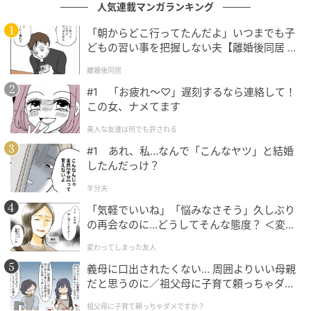
す」
人気連載マンガランキング
「朝からどこ行ってたんだよ」いつまでも子
Q.作品について、どのようなコメントが寄せられてい
どもの習い事を把握しない夫【離婚後同居 Vo
ますか。
l.1】
離婚後同居
赤松かおりさん「『お子さんが正直でかわいい』『思
#1 「お疲れ〜♡」遅刻するなら連絡して！
わず笑ってしまった』など、温かいコメントをいただ
この女、ナメてます
いています」
美人な友達は何でも許される
#1 あれ、私…なんで「こんなヤツ」と結婚
Q.創作活動で今後、取り組んでいきたいことを教えて
したんだっけ？
ください。
半分夫
赤松かおりさん「読んだ人が少しほっとできるよう
「気軽でいいね」「悩みなさそう」久しぶり
の再会なのに…どうしてそんな態度？ ＜変わ
な、やさしい気持ちになれる漫画をこれからも描いて
ってしまった友人 1話＞【ため息がこぼれる
いきたいと思っています」
変わってしまった友人
日には】
義母に口出されたくない… 周囲よりいい母親
オトナンサー編集部
だと思うのに／祖父母に子育て頼っちゃダメ
ですか？（1）【私のママ友付き合い事情 ま
祖父母に子育て頼っちゃダメですか？