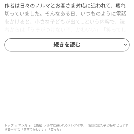
作者は日々のノルマとお客さま対応に追われて、疲れ
切っていました。そんなある日、いつものように電話
をかけると、小さな子どもが出て…という内容で、読
者からは「うそがつけない子、かわいい」「笑ってし
まった」などの声が上がっています。
続きを読む
疲れた心を癒やした“かわいすぎる返答”
赤松かおりさんは、
X
で日々の出来事を漫画にして
発表しています。2022年に「すごい自然体に読むだけ
でなれる4コママンガ」（飛鳥新社）を出版しました。
赤松かおりさんに作品について話を聞きました。
Q.漫画を描き始めたのは、いつごろからでしょうか。
赤松かおりさん「社会人になってしばらくしてからで
トップ
マンガ
【漫画】ノルマに追われるテレアポ中… 電話に出た子どもの“ピュアす
ぎる一言”に「正直でかわいい」「笑った」
す。昔、漫画が好きだったことを思い出して、描き始