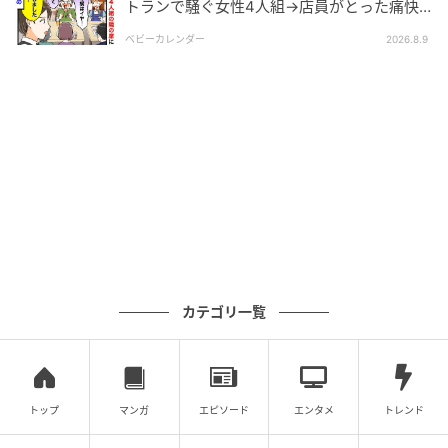
トランで騒ぐ女性4人組→店員がとった痛快
な“神対応”とは
ベビーカレンダー
2026.8.9
カテゴリ一覧
トップ
マンガ
エピソード
エンタメ
トレンド