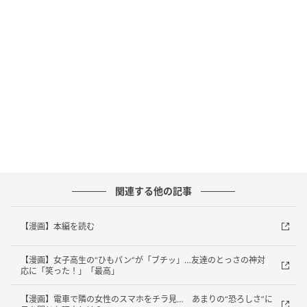
めました」
Q.今回の漫画を描いたきっかけを教えてください。
赤松かおりさん「昔のアルバイト先のことを、ふと思
い出したことがきっかけです。印象に残っていたエピ
ソードだったので、漫画にしてみました」
Q.当時、お子さんが電話に出ることも多かったのでし
ょうか。
関連する他の記事
赤松かおりさん「はい、よくありました。そういった
場合は、保護者の方に電話を代わっていただくよう、
【漫画】本編を読む
お願いしていました」
【漫画】女子高生の“ひもパン”が「ブチッ」…友達のとっさの神対
Q.このとき、電話に出たお子さんが戸惑っている感じ
応に「笑った！」「最高」
は、電話越しでも伝わってきましたか。
【漫画】電車で隣の女性のスマホをチラ見… あまりの“恐ろしさ”に