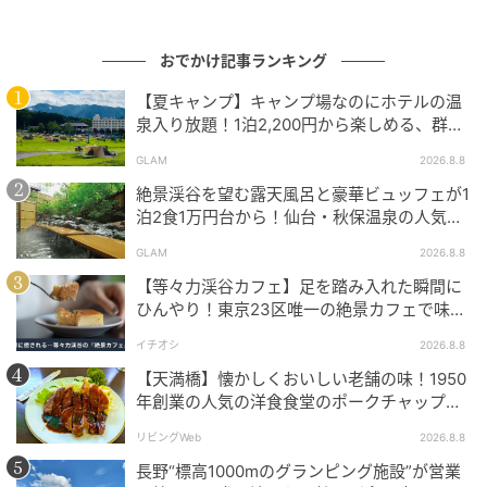
おでかけ記事ランキング
【夏キャンプ】キャンプ場なのにホテルの温
泉入り放題！1泊2,200円から楽しめる、群馬
『サンバードキャンプガーデン』
GLAM
2026.8.8
絶景渓谷を望む露天風呂と豪華ビュッフェが1
泊2食1万円台から！仙台・秋保温泉の人気コ
スパ宿『秋保グランドホテル』
GLAM
2026.8.8
【等々力渓谷カフェ】足を踏み入れた瞬間に
ひんやり！東京23区唯一の絶景カフェで味わ
える本格コーヒー
イチオシ
2026.8.8
【天満橋】懐かしくおいしい老舗の味！1950
年創業の人気の洋食食堂のポークチャップ！
「グリル ABC」
リビングWeb
2026.8.8
長野“標高1000mのグランピング施設”が営業