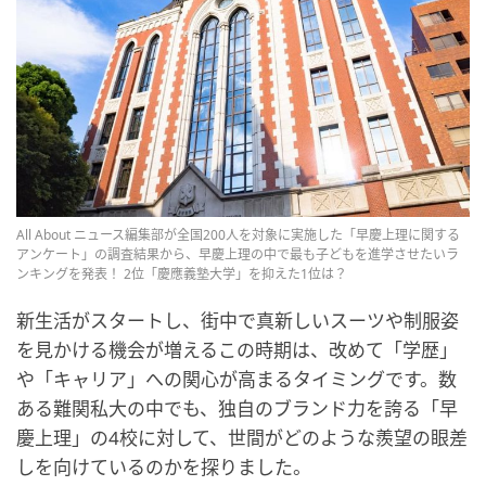
All About ニュース編集部が全国200人を対象に実施した「早慶上理に関する
アンケート」の調査結果から、早慶上理の中で最も子どもを進学させたいラ
ンキングを発表！ 2位「慶應義塾大学」を抑えた1位は？
新生活がスタートし、街中で真新しいスーツや制服姿
を見かける機会が増えるこの時期は、改めて「学歴」
や「キャリア」への関心が高まるタイミングです。数
ある難関私大の中でも、独自のブランド力を誇る「早
慶上理」の4校に対して、世間がどのような羨望の眼差
しを向けているのかを探りました。