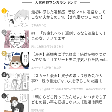
人気連載マンガランキング
認ください
最初に感じた違和感…普段マメに連絡をして
こない夫からのLINE【され妻なつこ Vol.1】
文：綾乃岬
され妻なつこ
元記事で読む
#1 「お疲れ〜♡」遅刻するなら連絡して！
この女、ナメてます
次の記事
美人な友達は何でも許される
【広島県】「観光も温泉も楽しめる」宮島・
【漫画】新婚夫に浮気疑惑！絶対証拠をつか
宮浜の温泉の魅力とは？世界遺産と美食を堪
んでやる！【エリート夫に浮気された話 Vol.
能
1】
エリート夫に浮気された話
の記事をもっとみる
【スカッと漫画】双子の娘より飲み会が大
事!? 親の自覚がない夫を懲らしめた話【第1
話】
【スカッと漫画】双子の娘より飲み会が大事!? 親の自覚がない夫を
懲らしめた話
「朝からどこ行ってたんだよ」いつまでも子
どもの習い事を把握しない夫【離婚後同居 Vo
l.1】
離婚後同居