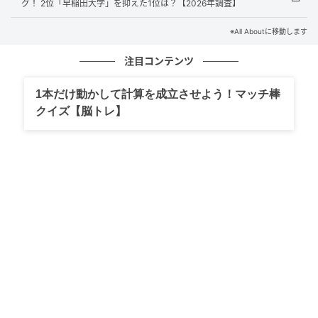
グ！ 2位「早稲田大学」を抑えた1位は？【2026年調査】
触れてほしい」「タフな人間力を養ってほしい」とい
う願いを持つ親から多くの支持を集めています。自由
※All Aboutに移動します
闊達な校風と、日本中から集まる志の高い学生たちの
注目コンテンツ
中で、子どもが大きく成長することを期待する声が目
立ちました。
1本だけ動かして計算を成立させよう！マッチ棒
クイズ【脳トレ】
回答者からは「自由な校風で多様な学生が集まってい
るイメージがあるので、勉強はもちろん、幅広い経験
を積める大学だと思うから」（40代男性／三重県）、
「文武両道のイメージがあり、様々な経験ができそう
だから」（50代男性／長野県）、「教育の質が高そう
で、就職や社会での評価も安定しているため、子ども
を安心して進学させたいと思えるから」（20代女性／
大阪府）といったコメントがありました。
※回答者からのコメントは原文ママです
※記事内容は執筆時点のものです。最新の内容をご確