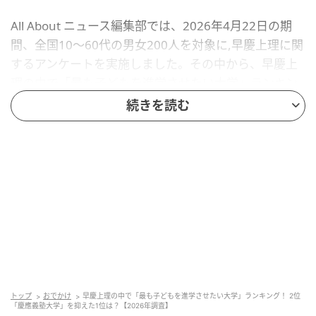
All About ニュース編集部では、2026年4月22日の期
間、全国10〜60代の男女200人を対象に,早慶上理に関
するアンケートを実施しました。その中から、早慶上
理の中で「最も子どもを進学させたい大学」ランキン
グの結果をご紹介します。
続きを読む
2位：慶應義塾大学／70票
2位は慶應義塾大学。高い教育水準はもちろん、卒業後
の就職活動やキャリア形成において非常に有利に働く
「三田会」の絆を重視する保護者が多いようです。子
どもの将来を考えたとき、一生涯の財産となる人脈や
ブランド力を持たせてあげたいという親心が反映され
ています。
トップ
おでかけ
早慶上理の中で「最も子どもを進学させたい大学」ランキング！ 2位
「慶應義塾大学」を抑えた1位は？【2026年調査】