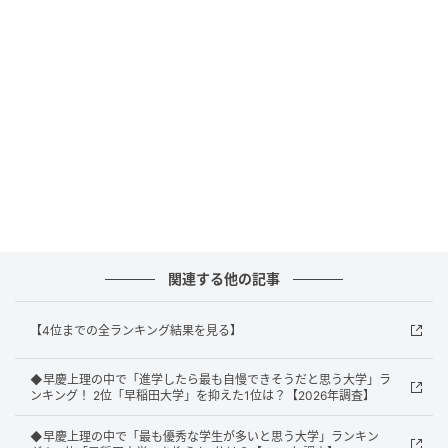
回答者からは「親の願望だけで選ぶなら慶応。将来は
安定してそうだし、実際に慶応に行った友人達は多種
多様な同級生に囲まれ充実したキャンパスライフを過
ごしいたので」（40代女性／東京都）、「他の優秀な
生徒との交流、教授の質も勿論だが人脈が幅広くなり
そうだから」（20代男性／埼玉県）、「子どもの将来
の選択肢を最大化させるため。卒業後どこの業界に行
っても協力なOBのネットワークが助けになるため」
（20代男性／兵庫県）といったコメントがありまし
た。
関連する他の記事
【4位までの全ランキング結果を見る】
1位：早稲田大学／81票
◆早慶上理の中で「進学したら最も自慢できそうだと思う大学」ラ
ンキング！ 2位「早稲田大学」を抑えた1位は？【2026年調査】
1位に輝いたのは早稲田大学でした。「多様な価値観に
◆早慶上理の中で「最も優秀な学生が多いと思う大学」ランキン