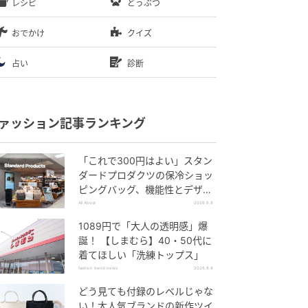
レシピ
どうぶつ
おでかけ
クイズ
占い
診断
ァッション記事ランキング
「これで300円はよい」スタン
ダードプロダクツの保冷ショッ
ピングバッグ、機能性とデザイ
ンでネット大絶賛
All About
2026.8.8
1089円で「大人の透明感」爆
誕！ 【しまむら】40・50代に
着てほしい「洗練トップス」
fashion trend news
2026.8.8
どう見ても付録のレベルじゃな
い！大人気ブランドの新作ツイ