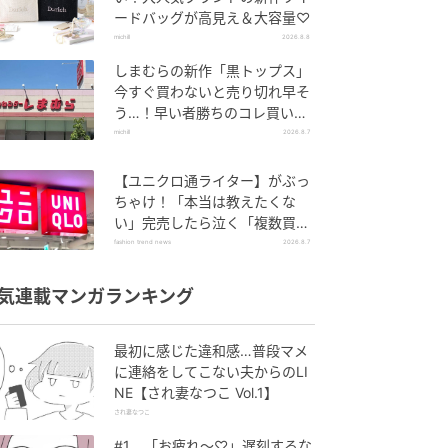
ードバッグが高見え＆大容量♡
michill
2026.8.8
しまむらの新作「黒トップス」
今すぐ買わないと売り切れ早そ
う…！早い者勝ちのコレ買いリ
スト
michill
2026.8.7
【ユニクロ通ライター】がぶっ
ちゃけ！「本当は教えたくな
い」完売したら泣く「複数買い
アイテム」
fashion trend news
2026.8.7
気連載マンガランキング
最初に感じた違和感…普段マメ
に連絡をしてこない夫からのLI
NE【され妻なつこ Vol.1】
され妻なつこ
#1 「お疲れ〜♡」遅刻するな