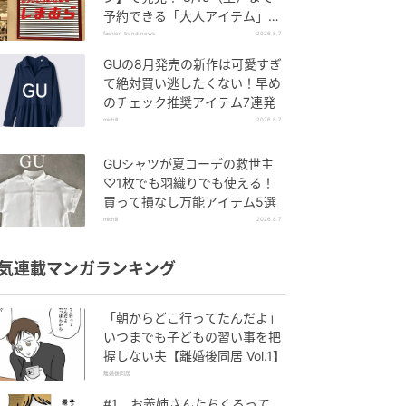
予約できる「大人アイテム」っ
て？
fashion trend news
2026.8.7
GUの8月発売の新作は可愛すぎ
て絶対買い逃したくない！早め
のチェック推奨アイテム7連発
michill
2026.8.7
GUシャツが夏コーデの救世主
♡1枚でも羽織りでも使える！
買って損なし万能アイテム5選
michill
2026.8.7
気連載マンガランキング
「朝からどこ行ってたんだよ」
いつまでも子どもの習い事を把
握しない夫【離婚後同居 Vol.1】
離婚後同居
#1 お義姉さんたちくるって、