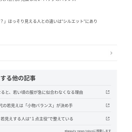
？」ほっそり見える人との違いは“シルエット”にあり
連する他の記事
なると、若い頃の服が急に似合わなくなる理由
代の若見えは「小物バランス」が決め手
？若見えする人は“１点主役”で整えている
※beauty news tokyoに移動します