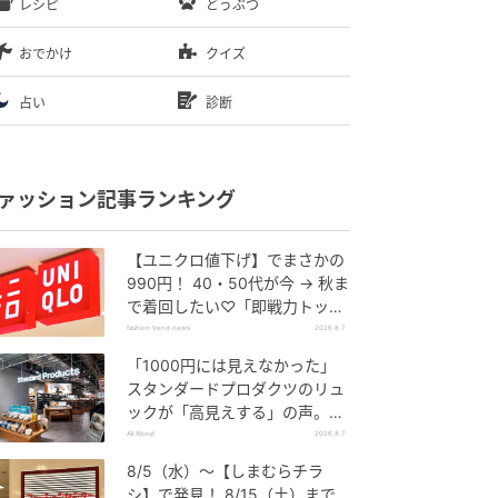
レシピ
どうぶつ
おでかけ
クイズ
占い
診断
ァッション記事ランキング
【ユニクロ値下げ】でまさかの
990円！ 40・50代が今 → 秋ま
で着回したい♡「即戦力トップ
ス」
fashion trend news
2026.8.7
「1000円には見えなかった」
スタンダードプロダクツのリュ
ックが「高見えする」の声。2
個購入する人も
All About
2026.8.7
8/5（水）〜【しまむらチラ
シ】で発見！ 8/15（土）まで