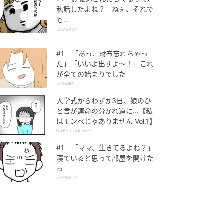
私話したよね？ ねぇ、それで
も…
ぜんぶ私のせい
#1 「あっ、財布忘れちゃっ
た」「いいよ出すよ〜！」これ
が全ての始まりでした
ママ友の財布
入学式からわずか3日、娘のひ
と言が運命の分かれ道に…【私
はモンペじゃありません Vol.1】
私はモンペじゃありません
#1 「ママ、生きてるよね？」
寝ていると思って部屋を開けた
ら
ママが家出した