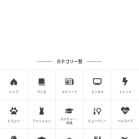
ょう！
元記事で読む
次の記事
【W杯2026】日本、チュニジア戦は2点リード
で後半へ 日テレ解説の本田圭佑「鎌田さん
ウマ」「絶対点とる」と大絶賛した前半戦
カテゴリ一覧
の記事をもっとみる
トップ
マンガ
エピソード
エンタメ
トレンド
カルチャー・
どうぶつ
ファッション
ビューティー
ヘルスケア
教養