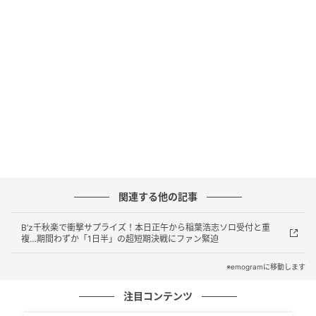
先制。本田氏が「鎌田さんウマ！左足ピョンやって」
と称賛すると、開始早々に上田選手が倒された場面で
は「結構いたがってるよ、VARいけ」とリアルな本音
を漏らします。さらに本田氏が「きょう上田さん、絶
対点とる気がするなあ」と呟いた予言が的中。前半31
分に上田選手が強烈なミドルシュートを突き刺し、2-0
の最高の形で後半へ折り返しました。
後半も猛攻 伊東純也の3点目に本田氏も
「99.99…％勝ちます」
関連する他の記事
日本ボールでキックオフした後半。3分に田中碧選手が
B’z千秋楽で衝撃サプライズ！本日正午から稲葉浩志ソロ受付と重
右足ミドルでゴールを脅かすと、12分には相手の突破
複…期間わずか「1日半」の超短期決戦にファン緊迫
を堂安律選手が防ぐなど、チュニジアに隙を与えませ
※emogramに移動します
ん。徐々に日本がポゼッションを高めていく中、後半
24分に決定機が訪れます。田中碧選手の縦パスを上田
注目コンテンツ