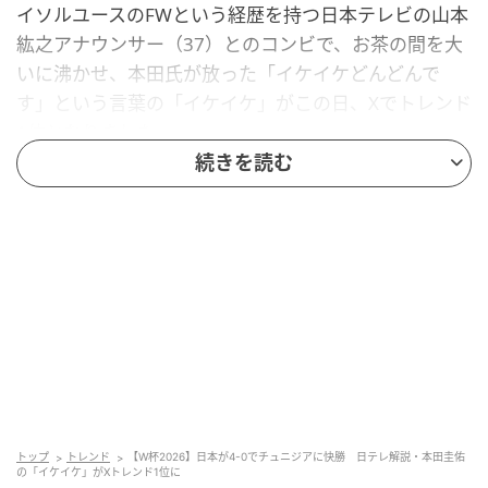
イソルユースのFWという経歴を持つ日本テレビの山本
紘之アナウンサー（37）とのコンビで、お茶の間を大
いに沸かせ、本田氏が放った「イケイケどんどんで
す」という言葉の「イケイケ」がこの日、Xでトレンド
1位となりました。
続きを読む
前半は「鎌田さんウマ」「絶対点とる」の予
言的中から2点リード
日本時間21日午後1時にメキシコ・モンテレイでキッ
クオフされた一戦。日本は守護神のGK鈴木彩艶選手や
ゲームキャプテンのDF板倉滉選手らがスタメンに名を
連ね、オランダ戦で左膝を負傷したMF久保建英選手は
欠場となりました。
立ち上がりから猛攻を仕掛けた日本は、前半4分に中村
トップ
トレンド
【W杯2026】日本が4-0でチュニジアに快勝 日テレ解説・本田圭佑
敬斗選手のクロスから鎌田大地選手が押し込んで電撃
の「イケイケ」がXトレンド1位に