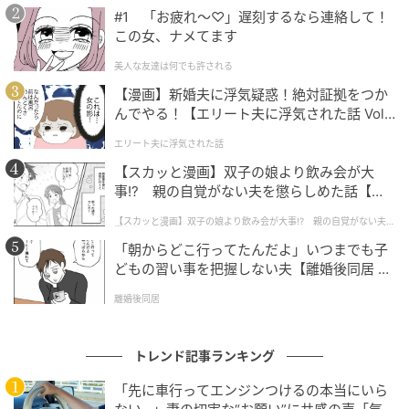
「どこまで走んの、佐野さん」
#1 「お疲れ〜♡」遅刻するなら連絡して！
この女、ナメてます
日本の勢いは最後まで止まりません。後半38分、佐野
美人な友達は何でも許される
海舟選手が右サイドからクロスを上げると、ファーサ
【漫画】新婚夫に浮気疑惑！絶対証拠をつか
イドの上田選手が頭で合わせて4点目！上田選手はこの
んでやる！【エリート夫に浮気された話 Vol.
試合2ゴール目となり、圧倒的な存在感を見せつけまし
1】
た。
エリート夫に浮気された話
【スカッと漫画】双子の娘より飲み会が大
試合最終盤、後半アディショナルタイムになってもタ
事!? 親の自覚がない夫を懲らしめた話【第1
話】
フに走り続ける佐野選手に対し、本田氏は「どこまで
【スカッと漫画】双子の娘より飲み会が大事!? 親の自覚がない夫を
懲らしめた話
走んの、佐野さん」とその豊富な運動量に驚きと称賛
「朝からどこ行ってたんだよ」いつまでも子
の声を漏らします。試合はそのまま4-0でタイムアップ
どもの習い事を把握しない夫【離婚後同居 Vo
を迎え、日本が見事な完勝を果たしました。
l.1】
離婚後同居
山本アナも元プレイヤーならではの深い知識と安定し
たアナウンス力で、本田氏の自由なパスを絶妙にコン
トレンド記事ランキング
トロール。最後まで見事なハンドリングで熱戦を届け
「先に車行ってエンジンつけるの本当にいら
ました。