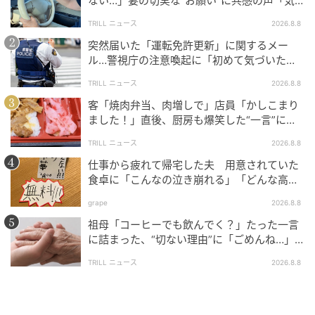
ない…」妻の切実な“お願い”に共感の声「気
づかないんですよね…」
TRILL ニュース
2026.8.8
ライターコメント
突然届いた「運転免許更新」に関するメー
ル…警視庁の注意喚起に「初めて気づいた」
「家族にも共有した」
歴史的なW杯1000試合目のメモリアルマッチで、4-0
TRILL ニュース
2026.8.8
の圧勝劇を見せてくれた選手たちに本当にシビれまし
客「焼肉弁当、肉増しで」店員「かしこまり
た！上田選手の2ゴールはもちろん、久保選手の欠場を
ました！」直後、厨房も爆笑した“一言”に
「笑い堪えるのに必死でした」＜注文ミス体
感じさせないチーム全体の連動性は本当にお見事で
TRILL ニュース
2026.8.8
験談2選＞
す。
仕事から疲れて帰宅した夫 用意されていた
食卓に「こんなの泣き崩れる」「どんな高級
そしてピッチ外では、本田さんの「VARいけ」「イケ
料理より絶品」と反響
grape
2026.8.8
イケどんどん」「99.99…％勝ちます」といった、私た
祖母「コーヒーでも飲んでく？」たった一言
ちの興奮をそのまま言葉にしてくれる解説が今回も最
に詰まった、“切ない理由”に「ごめんね…」
高に楽しかったですね。それを現役時代さながらの落
＜祖母エピソード2選＞
ち着きでさばいた山本アナとのコンビネーションも抜
TRILL ニュース
2026.8.8
群でした。この勢いのまま、決勝トーナメント進出へ
向けて突き進む日本代表を、次戦も全力で応援しまし