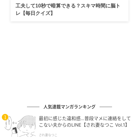
選手がワンタッチで裏へ流すと、抜け出した伊東純也
工夫して10秒で暗算できる？スキマ時間に脳ト
選手が冷静にゴール右へ決めて3点目！
レ【毎日クイズ】
直後の25分、ハイドレーションブレイク（飲水タイ
ム）がとられると、勝利を確信した本田氏から名言が
飛び出します。 「イケイケどんどんです」「こんなこ
と言ったらあれですけど、99.99…％勝ちます」
視聴者の思いを代弁するようなこの言葉通り、日本は
29分に堂安選手と鎌田選手を下げて菅原由勢選手と鈴
木淳之介選手を投入。33分にも中村選手、冨安健洋選
手を下げ、鈴木唯人選手と瀬古歩夢選手をピッチに送
り込みます。直後、交代で入った鈴木淳選手への激し
いプレーに対しては、本田氏から「これでなんでファ
人気連載マンガランキング
ールちゃうねん」と熱い怒りの声も上がりました。
最初に感じた違和感…普段マメに連絡をして
こない夫からのLINE【され妻なつこ Vol.1】
上田綺世が2点目 アディショナルタイムには
され妻なつこ