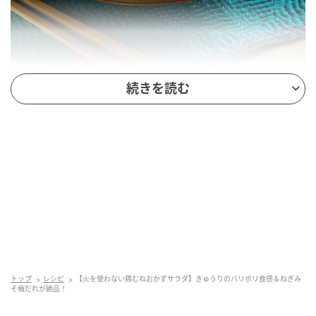
続きを読む
オレンジページnet
材料（2人分）
鶏胸肉（小）……1枚（約200g）
きゅうり……3本
アーモンド（ロースト・無塩）……20g
トップ
レシピ
【火を使わない鶏むねおかずサラダ】きゅうりのバリボリ食感＆ねぎみ
そ梅だれが絶品！
〈ねぎみそ梅だれ〉