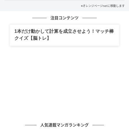
り込みを入れる。切れ目から左右に切り開き、厚みを
※オレンジページnetに移動します
均一にする（観音開き）。直径22cmほどの耐熱皿に皮
注目コンテンツ
目を下にして入れ、酒をふる。ふんわりとラップをか
け、電子レンジで4分ほど加熱して、そのまま5分ほど
1本だけ動かして計算を成立させよう！マッチ棒
おいて蒸らす。
クイズ【脳トレ】
（2）鶏肉以外の材料の下ごしらえをする
きゅうりは両端を切り、めん棒などでかるくたたいて
ひびを入れ、手で食べやすい大きさに割る。アーモン
ドは粗く刻む。たれの材料は混ぜる。
（3）鶏肉にたれをからめて仕上げる
鶏肉の粗熱が取れたら手で食べやすく裂き、ボールに
入れる。耐熱皿に残った蒸し汁大さじ2を加えてよくか
らめ、たれを加えてあえる。器にきゅうりを盛って鶏
人気連載マンガランキング