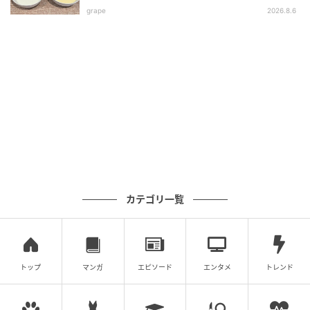
元記事で読む
grape
2026.8.6
次の記事
なす5個大量消費『なすのさっぱりピクルス』
と絶品タルタルアレンジ／2週間保存可
の記事をもっとみる
カテゴリ一覧
トップ
マンガ
エピソード
エンタメ
トレンド