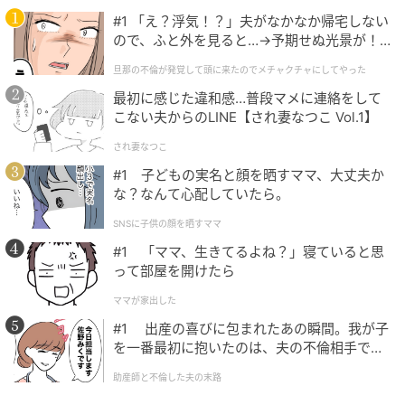
肉をたれごとのせ、アーモンドを散らす。
#1 「え？浮気！？」夫がなかなか帰宅しない
ので、ふと外を見ると…→予期せぬ光景が！
ねぎみそに梅肉を合わせた特製だれが、蒸し鶏と野菜
｜旦那の不倫が発覚して頭に来たのでメチャ
をまとめる味の決め手。さっぱりとした後味で、初夏
旦那の不倫が発覚して頭に来たのでメチャクチャにしてやった
クチャにしてやった
におすすめの一品です。
最初に感じた違和感…普段マメに連絡をして
こない夫からのLINE【され妻なつこ Vol.1】
され妻なつこ
#1 子どもの実名と顔を晒すママ、大丈夫か
な？なんて心配していたら。
SNSに子供の顔を晒すママ
#1 「ママ、生きてるよね？」寝ていると思
って部屋を開けたら
ママが家出した
#1 出産の喜びに包まれたあの瞬間。我が子
を一番最初に抱いたのは、夫の不倫相手でし
た。
助産師と不倫した夫の末路