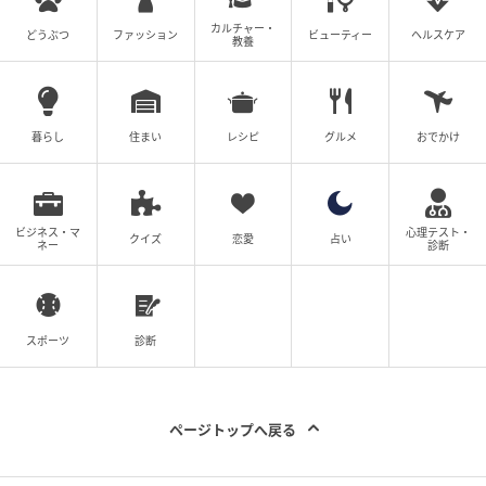
カルチャー・
どうぶつ
ファッション
ビューティー
ヘルスケア
教養
暮らし
住まい
レシピ
グルメ
おでかけ
ビジネス・マ
心理テスト・
クイズ
恋愛
占い
ネー
診断
スポーツ
診断
ページトップへ戻る