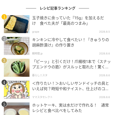
オレンジページnet
レシピ記事ランキング
今井 亮
玉子焼きに余っていた『15g』を加えるだ
け 食べた夫が「最高のつまみ」
イマイ リョウ
grape
2026.8.5
料理家
キンキンに冷やして食べたい！『きゅうりの
胡麻酢漬け』の作り置き
中華料理をはじめ、家庭料理を得意とする料理家。老
朝時間.jp
2026.8.6
舗中華料理店で修行を積み、料理家などのアシスタン
「ピーッ」と引くだけ！爪楊枝1本で〈スナッ
トを経て独立。身近な食材でお店のような味を作れる
プエンドウの筋〉がスルッと取れた！驚くほ
レシピは幅広い年代から支持を得る。料理雑誌、書
ど気持ちいい裏ワザ
暮らしニスタ
2026.8.6
籍、テレビ、料理教室など幅広く活動中。
＜作りたい！＞おいしいサンドイッチの具と
いえば何？時短や和テイスト、仕上げのコツ
も
ママスタセレクト
2026.8.6
（『オレンジページ』2026年6月2日号より）
ホットケーキ、実は水だけで作れる！ 通常
レシピと食べ比べをしてみた