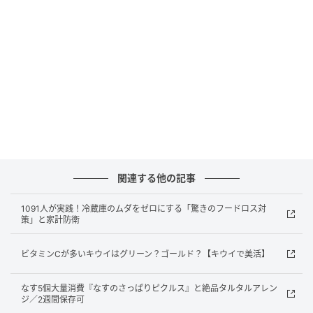
ねぎのみじん切り……1/4本分
梅肉（包丁でたたく）……1個分
砂糖……大さじ1
酢……大さじ1
ごま油……大さじ1
みそ……大さじ1と1/2
関連する他の記事
酒……大さじ2
1091人が実践！冷蔵庫のムダをゼロにする「驚きのフードロス対
策」と家計防衛
作り方
ビタミンCが多いキウイはグリーン？ゴールド？【キウイで美活】
（1）鶏肉をレンジで蒸す
なす5個大量消費『なすのさっぱりピクルス』と絶品タルタルアレン
ジ／2週間保存可
鶏肉は皮を除いて縦長に置き、身の厚い部分に縦に切