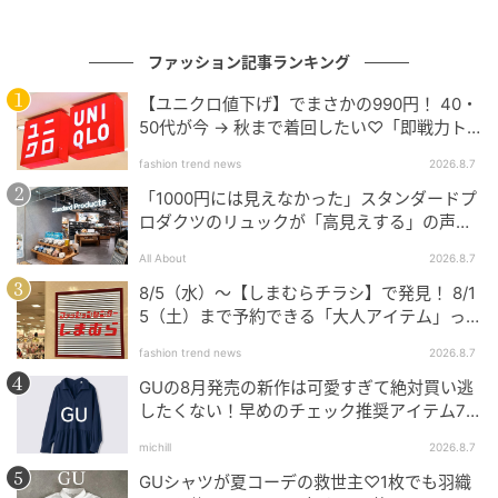
ファッション記事ランキング
Noren Muse
【ユニクロ値下げ】でまさかの990円！ 40・
50代が今 → 秋まで着回したい♡「即戦力ト
ップス」
［フランス・パリ］
fashion trend news
2026.8.7
「1000円には見えなかった」スタンダードプ
ロダクツのリュックが「高見えする」の声。
愛の橋ともいわれるデザール橋で。ふたりの後ろ姿が
2個購入する人も
風景に溶け合います。
All About
2026.8.7
8/5（水）〜【しまむらチラシ】で発見！ 8/1
5（土）まで予約できる「大人アイテム」っ
て？
fashion trend news
2026.8.7
GUの8月発売の新作は可愛すぎて絶対買い逃
したくない！早めのチェック推奨アイテム7
連発
michill
2026.8.7
GUシャツが夏コーデの救世主♡1枚でも羽織