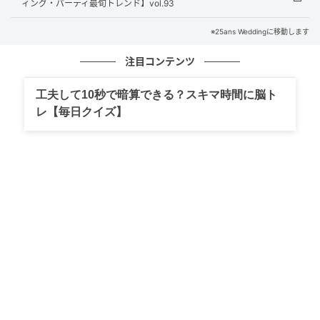
ィング・パーティ最旬トレンド】vol.93
※25ans Weddingに移動します
注目コンテンツ
工夫して10秒で暗算できる？スキマ時間に脳ト
レ【毎日クイズ】
Noren Muse
［フランス・パリ］
ライトアップされたルーヴル美術館はとてもロマンチ
ック！ モノクロで印象的に。