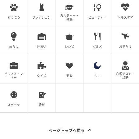
カルチャー・
どうぶつ
ファッション
ビューティー
ヘルスケア
教養
暮らし
住まい
レシピ
グルメ
おでかけ
Guita Weddings
ビジネス・マ
心理テスト・
クイズ
恋愛
占い
ネー
診断
［イタリア・ミラノ］
スポーツ
診断
大聖堂広場は撮影スポットの宝庫
「近年人気のエリアがイタリア・ミラノ。市の中心に
ある大聖堂広場、通称ドゥオーモ広場は1万7000㎡も
ページトップへ戻る