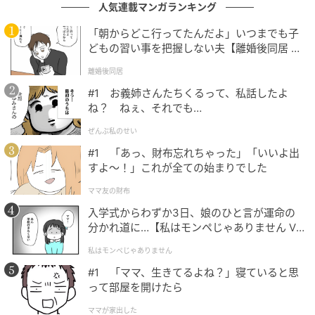
人気連載マンガランキング
「朝からどこ行ってたんだよ」いつまでも子
どもの習い事を把握しない夫【離婚後同居 Vo
l.1】
離婚後同居
#1 お義姉さんたちくるって、私話したよ
ね？ ねぇ、それでも…
ぜんぶ私のせい
#1 「あっ、財布忘れちゃった」「いいよ出
すよ〜！」これが全ての始まりでした
ママ友の財布
入学式からわずか3日、娘のひと言が運命の
分かれ道に…【私はモンペじゃありません Vo
l.1】
私はモンペじゃありません
#1 「ママ、生きてるよね？」寝ていると思
って部屋を開けたら
ママが家出した