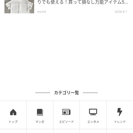
りでも使える！買って損なし万能アイテム5
選
michill
2026.8.7
Hearst Owned
［フランス・パリ］フォトグラファー・
SHISEIさん
ノーレン ミューズ所属でパリの撮影を担当、事前のビ
デオミーティングでふたりの希望を聞きながらさまざ
まに提案します。
カテゴリ一覧
■お問い合わせ先／ノーレンミューズ
トップ
マンガ
エピソード
エンタメ
トレンド