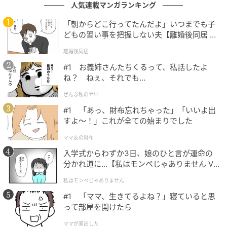
人気連載マンガランキング
アが主にウエディング・プランニングに関わっている
そうで、こうつけ加えました。「彼女の方が［決める
「朝からどこ行ってたんだよ」いつまでも子
どもの習い事を把握しない夫【離婚後同居 Vo
のが］ずっとうまいので、僕は何も選ぶつもりはあり
l.1】
ません。でも、僕の故郷でやるので、それだけで僕は
離婚後同居
十分です。あとは彼女がやればいい。彼女が選んで、
#1 お義姉さんたちくるって、私話したよ
全て計画して、それで満足です。失敗したりしたくな
ね？ ねぇ、それでも…
いし。ふたりの日ですが、どちらかというと彼女の日
ぜんぶ私のせい
なので、彼女が完璧に仕上げないと。『ハッピー・ワ
#1 「あっ、財布忘れちゃった」「いいよ出
イフ、ハッピー・ライフ』（「妻が幸せなら、僕の人
すよ〜！」これが全ての始まりでした
生も幸せ」）ですよ」
ママ友の財布
入学式からわずか3日、娘のひと言が運命の
分かれ道に…【私はモンペじゃありません Vo
トーナメントに同行し、ひときわ目を引く装
l.1】
いを披露
私はモンペじゃありません
#1 「ママ、生きてるよね？」寝ていると思
って部屋を開けたら
ミアのファッションが特に注目を集めたのは、アルナ
ママが家出した