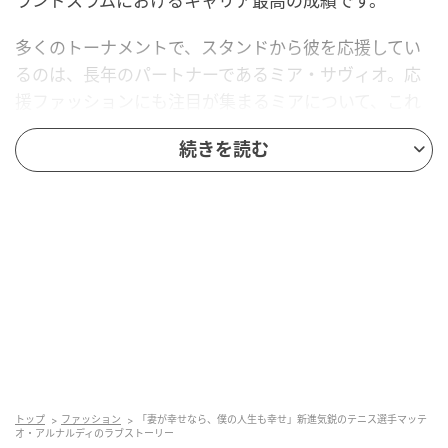
ランドスラムにおけるキャリア最高の成績です。
多くのトーナメントで、スタンドから彼を応援してい
るのは、長年のパートナーであるミア・サヴィオ。応
援ファッションにも注目が集まるミアについて、これ
までに知られていることをご紹介します。
続きを読む
2022年から交際している
トップ
ファッション
「妻が幸せなら、僕の人生も幸せ」新進気鋭のテニス選手マッテ
オ・アルナルディのラブストーリー