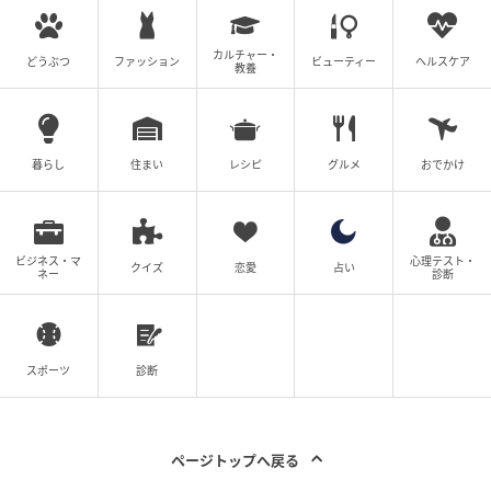
いるんです。今の時代、アパレル業界に参入するのは
どう考えても簡単じゃありません。ブランドが多すぎ
カルチャー・
どうぶつ
ファッション
ビューティー
ヘルスケア
教養
ますから」「みんな色々なことをやっています。今で
はファッションブランドでさえスポーツウェアを手掛
けています。簡単ではないけれど、彼女は勇気を出し
てこの業界に飛び込み、自分のラインを立ち上げまし
暮らし
住まい
レシピ
グルメ
おでかけ
た。そして、彼女は何でもこなしているんです」
From : Town & Country
ビジネス・マ
心理テスト・
クイズ
恋愛
占い
Translation : Mayuko Akimoto
ネー
診断
※この翻訳は、抄訳です。
※この記事は、2026年6月18日時点のものです。
スポーツ
診断
元記事で読む
ページトップへ戻る
次の記事