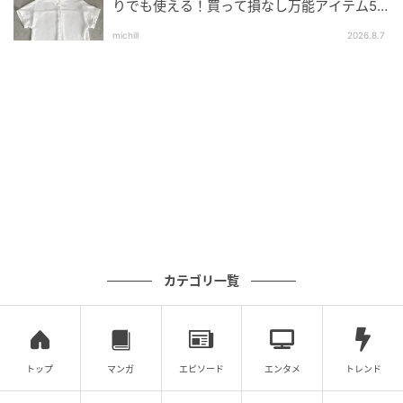
りでも使える！買って損なし万能アイテム5
選
michill
2026.8.7
自身のファッションブランドを立ち上げた
ミアはテニスとピラティスに特化した女性向けのスポ
ーツウェアを扱うブランド、OIVASをオーストラリア
で立ち上げました。同ブランドはリサイクル素材を使
用してバリ島で製造されており、厳格なガイドライン
を持つウィンブルドンのウェア規定などからその美学
を取り入れているのだとか。
カテゴリ一覧
アルナルディはミアの最大のファンのようで、
ATPTour.comに対してこう語っていました。「彼女は
トップ
マンガ
エピソード
エンタメ
トレンド
素晴らしい活躍をしています。ブランドを築き上げて