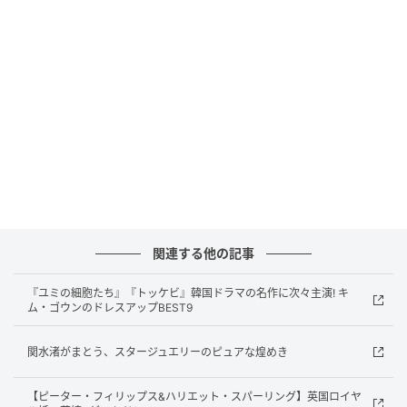
Savio at the 2024 French Open. Jean Catuffe / Getty Images
交際初期には、遠距離恋愛で苦労もしたアルナルディ
とミア。ミアはまだオーストラリアの大学に在学中
で、アルナルディは世界中を回りながらテニスのキャ
リアを築いているところでした。でも、ふたりはそん
な困難も乗り越えます。「幸運なことに、最初から彼
女は僕と一緒に少しツアーに出ることができました」
関連する他の記事
「僕たちは違う国に住んでいて、お互いとても遠く離
れていたので、すぐに一緒に住む必要があったんで
『ユミの細胞たち』『トッケビ』韓国ドラマの名作に次々主演! キ
す」と、アルナルディは2026年の全仏オープン開幕時
ム・ゴウンのドレスアップBEST9
にATPTour.comに語っています。
関水渚がまとう、スタージュエリーのピュアな煌めき
2025年9月に婚約した
【ピーター・フィリップス&ハリエット・スパーリング】英国ロイヤ