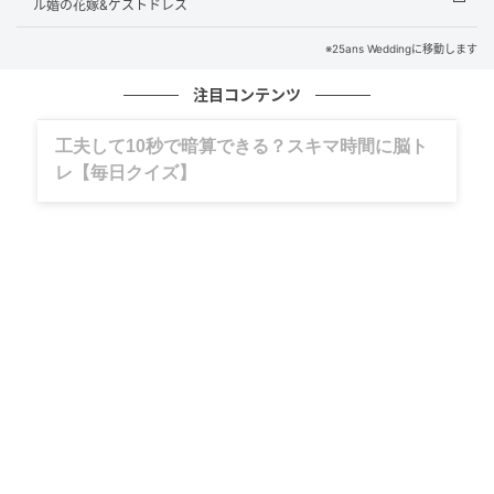
ル婚の花嫁&ゲストドレス
※25ans Weddingに移動します
海辺で撮影した特別な瞬間の写真を共同でインスタグ
注目コンテンツ
ラムに投稿し、婚約を発表。淡い黄色のロングワンピ
ースを着たミアとアルナルディの写真に添えられたの
グルメ、ギャグ、子育て、旅行記……全部、読
は、イタリア語の「Io e te per sempre（「君と僕、永
めます。
遠に」）」の文字でした。この投稿にはテニス界全体
から温かい反応が寄せられ、カナダのテニス選手（で
フランシス・ティアフォーの長年の恋人）のアヤン・
ブルームフィールド、ブランドン・ナカシマ、そして7
月にトミー・ポールと婚約したペイジ・ローレンツェ
といった仲間からも祝福のメッセージが届きました。
「結婚式の準備や、結婚に関する質問は全て楽しんで
います。唯一の問題は、招待客のリストです。どんど
ん長くなっているので、少し削らなくてはいけなくな
りました」とATPTour.comに語ったアルナルディ。ミ