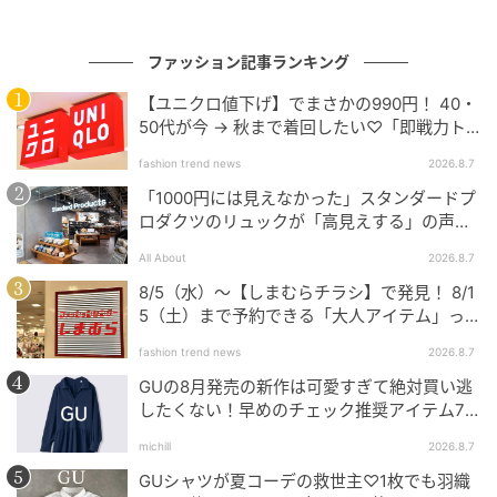
ルディが活躍した2026年の全仏オープンの時のこと。
黒いレースがあしらわれたシャンパンカラーのシルク
ファッション記事ランキング
ドレスに、プラダの黒縁メガネをかけた自身の写真
【ユニクロ値下げ】でまさかの990円！ 40・
に、英語で「朝のコーヒー」とだけ書かれたキャプシ
50代が今 → 秋まで着回したい♡「即戦力ト
ョンを添え、投稿の最後にコーヒーの写真を加えまし
ップス」
た。
fashion trend news
2026.8.7
「1000円には見えなかった」スタンダードプ
最近はYouTubeで動画も配信しており、4月のモンテカ
ロダクツのリュックが「高見えする」の声。
2個購入する人も
ルロ・マスターズと5月のBNLイタリア国際（ローマ・
All About
2026.8.7
オープン）の際は、美容とファッションのルーティン
8/5（水）〜【しまむらチラシ】で発見！ 8/1
をまとめた動画を投稿しました。
5（土）まで予約できる「大人アイテム」っ
て？
fashion trend news
2026.8.7
GUの8月発売の新作は可愛すぎて絶対買い逃
したくない！早めのチェック推奨アイテム7
連発
michill
2026.8.7
GUシャツが夏コーデの救世主♡1枚でも羽織