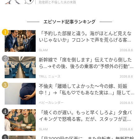
陰口を叩かれたわけでもない。ただ、にこやかな顔で
助産師と不倫した夫の末路
近づいてきた人の輪郭が、ぐにゃりと歪んでいくの
を、私はただ見ているしかなかった。
エピソード記事ランキング
その後、私は少しずつ彼女と距離を置いた。やがて彼
「予約した部屋と違う。海がほとんど見えな
女の一家が引っ越し、会わなくなったと知ったとき、
いじゃないか」フロントで声を荒らげる客。
だが、支配人が予約記録を示した結果
正直、ほっとしている自分がいた。
GLAM
2026.8.6
新幹線で「席を倒します」伝えてから倒した
トラブルにはならなかった。それでも、玄関先で偶然
ら…→その後、後ろの乗客の“予想外の行動”に
あの笑顔と再会する場面を想像するだけで、今も背筋
「不快ですぐに立ち去りました」
TRILL ニュース
2026.8.6
がひやりとするのだ。
不倫夫「離婚してよかった〜今の嫁、妊娠
中！」→「私も♡でもあなた実は…」隠して
※GLAMが独自に実施したアンケートで集めた、40
いた事実を暴露した結果
代・女性読者様の体験談をもとに記事化しています
ベビーカレンダー
2026.8.5
「焼くのが遅い。もっと早くしろよ」夕食バ
※本コンテンツ内の画像は、生成AIを利用して作成し
イキングで怒鳴る客。だが、スタッフが正論
ています。
を並べた結果
GLAM
2026.8.6
「月3000円の区画に、また自転車」無断駐輪