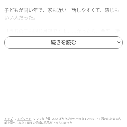
子どもが同い年で、家も近い。話しやすくて、感じも
いい人だった。
「うちの子も同じ月齢ですよ。よかったら、今度一緒
に遊ばせません？」
続きを読む
「ぜひぜひ。近くにママ友ができて、すごく嬉しいで
す」
何度か子ども同士を遊ばせたり、一緒にランチをした
りした。育児の悩みを話せる相手がいるだけで、こん
なに心強いものなんだと思っていた。あの頃の私は、
彼女を疑う理由なんて一つも持っていなかった。
違和感を覚えたのは、ある時期からだ。会うたびに、
彼女が同じ話を持ち出すようになった。
トップ
エピソード
ママ友「優しい人ばかりだから一度来てみない？」誘われた会の名
前を調べてみた→画面の情報に鳥肌が止まらなかった