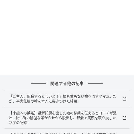
「すごくいい話が聞ける会があるんだよ」
何度断っても繰り返される誘い
最初は、子育て講演会か何かだと思っていた。
「子育ての悩みが、ぐっと軽くなるんだよ」
「みんな、優しい人ばかりだよ」
「優しい人ばかりだから一度来てみない？」
関連する他の記事
笑顔のままそう言われると、無下にも断りづらい。
「ご主人、転職するらしいよ！」根も葉もない噂を流すママ友。だ
が、事実無根の噂を本人に突きつけた結果
「予定を見てみますね」と、私はやんわりかわした。
それで終わるものだと思っていた。
【才能への嫉妬】県新記録を出した娘の移籍を伝えるとコーチが激
昂…狭い町の陰湿な嫌がらせから脱出し、都会で笑顔を取り戻した
親子の記録
ところが次に会ったとき、彼女はまた同じ話を始め
た。