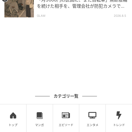
元記事で読む
を続けた相手を、管理会社が防犯カメラで特
定した朝
次の記事
GLAM
2026.8.5
「なんとなく面倒になった」と家族で出かけ
る約束をドタキャンした妻。だが、帰ってき
た子供の姿に妻が感じたものとは
の記事をもっとみる
カテゴリ一覧
トップ
マンガ
エピソード
エンタメ
トレンド