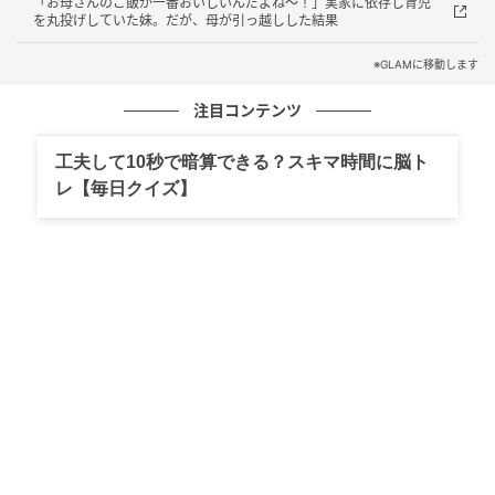
「お母さんのご飯が一番おいしいんだよね〜！」実家に依存し育児
を丸投げしていた妹。だが、母が引っ越しした結果
断っても、その次に会えば、また同じ誘い。三度目に
※GLAMに移動します
なると、さすがに胸の奥がざわついた。
注目コンテンツ
「優しい人ばかりだからね」
工夫して10秒で暗算できる？スキマ時間に脳ト
同じ言葉を、同じ笑顔で繰り返す。その表情がいつも
レ【毎日クイズ】
と変わらないことが、かえって引っかかった。
会の名前だけは、どんなときも一字一句同じだった。
気になって、私はその名前をスマホで調べてみた。
画面に出てきたもの
検索結果の一覧を見て、指先が止まった。出てきたの
は、ある団体の情報だった。