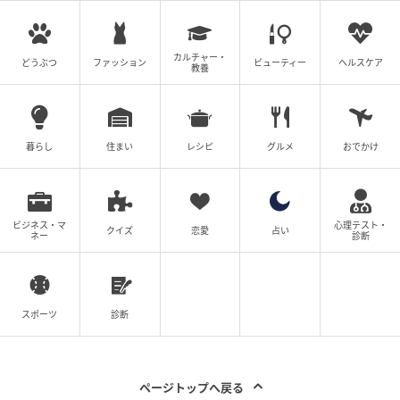
カルチャー・
どうぶつ
ファッション
ビューティー
ヘルスケア
教養
暮らし
住まい
レシピ
グルメ
おでかけ
ビジネス・マ
心理テスト・
クイズ
恋愛
占い
ネー
診断
スポーツ
診断
ページトップへ戻る