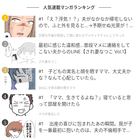
人気連載マンガランキング
子育ての会というより、人を集めて何かを信じさせる
類いの、あの種の組織。鳥肌が、腕から首筋へと這い
#1 「え？浮気！？」夫がなかなか帰宅しない
ので、ふと外を見ると…→予期せぬ光景が！
上がってきた。
｜旦那の不倫が発覚して頭に来たのでメチャ
旦那の不倫が発覚して頭に来たのでメチャクチャにしてやった
クチャにしてやった
「…これに、誘われてたの」
最初に感じた違和感…普段マメに連絡をして
こない夫からのLINE【され妻なつこ Vol.1】
声に出してみて、急に足元が崩れる気がした。
され妻なつこ
一緒に食べたランチ。たわいない雑談。子どもを遊ば
#1 子どもの実名と顔を晒すママ、大丈夫か
せた公園の午後。あの時間は全部、この日のための準
な？なんて心配していたら。
備だったのだろうか。
SNSに子供の顔を晒すママ
#1 「ママ、生きてるよね？」寝ていると思
「あの優しさ、本物だったのかな」
って部屋を開けたら
考えれば考えるほど、わからなくなった。露骨な意地
ママが家出した
悪をされたわけじゃない。
#1 出産の喜びに包まれたあの瞬間。我が子
を一番最初に抱いたのは、夫の不倫相手でし
た。