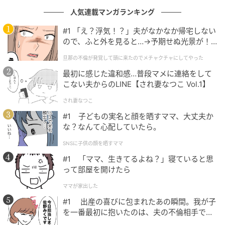
【人に教えたくなる酒】男が惚れる男酒。日
人気連載マンガランキング
本酒「宝剣」（広島県）
#1 「え？浮気！？」夫がなかなか帰宅しない
ので、ふと外を見ると…→予期せぬ光景が！
の記事をもっとみる
｜旦那の不倫が発覚して頭に来たのでメチャ
旦那の不倫が発覚して頭に来たのでメチャクチャにしてやった
クチャにしてやった
最初に感じた違和感…普段マメに連絡をして
こない夫からのLINE【され妻なつこ Vol.1】
され妻なつこ
#1 子どもの実名と顔を晒すママ、大丈夫か
な？なんて心配していたら。
SNSに子供の顔を晒すママ
#1 「ママ、生きてるよね？」寝ていると思
って部屋を開けたら
ママが家出した
#1 出産の喜びに包まれたあの瞬間。我が子
を一番最初に抱いたのは、夫の不倫相手でし
た。