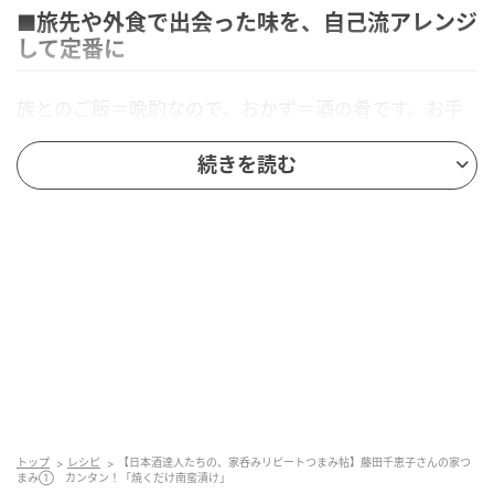
■旅先や外食で出会った味を、自己流アレンジ
して定番に
族とのご飯＝晩酌なので、おかず＝酒の肴です。お手
本は居酒屋さんのメニューですが、完璧な再現は無理
続きを読む
なので自己流で。たとえば好物の南蛮漬けは、切り身
を多めの油で焼くという横着をし、常備菜の玉ねぎの
酢漬けを添える。旅先で出会った美味を家族に説明し
たくて「こんな感じ」と真似することも。家でなら自
分の選んだ調味料で味つけし、化学調味料を使わずに
済むので、そこは舌にも体にもラク、お酒とも合うな
あと感じています。
■揚げずにお手軽な南蛮漬けは、酸のある日本
酒や熟成酒と
トップ
レシピ
【日本酒達人たちの、家呑みリピートつまみ帖】藤田千恵子さんの家つ
まみ① カンタン！「焼くだけ南蛮漬け」