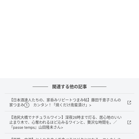
なじみの居酒屋である東京・根津の「さかなのさけ」
のメニューがヒント。ボリュームと酸のある大阪「奥
鹿」の熟成酒を合わせた。
□【つくり方】
酢と味醂を2：1の割合で合わせ、煮立ったら火を止
めて、熱いうちに小口切りの鷹の爪を加えて冷まして
おく。
玉ねぎを薄切りにして塩でもみ、水気を絞ってか
関連する他の記事
ら、①の半量に漬けておく。
三枚におろしたアジ、食べやすく切ったサワラの両
【日本酒達人たちの、家呑みリピートつまみ帖】藤田千恵子さんの
面に塩をふり、塩が溶けるくらいまで置く。両面に小
家つまみ① カンタン！「焼くだけ南蛮漬け」>
麦粉をつけ、多めの胡麻油でカリッと焼き、①の半量
【池尻大橋でナチュラルワイン】深夜26時まで灯る、居心地のいい
をかけて冷ましておく。
止まり木で、心奪われるほど沁みるワインと、贅沢な時間を。／
『passe temps』山田隆未さん>
皿に③を盛り、②を汁ごとかける。