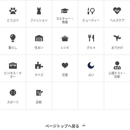
カルチャー・
どうぶつ
ファッション
ビューティー
ヘルスケア
教養
暮らし
住まい
レシピ
グルメ
おでかけ
ビジネス・マ
心理テスト・
クイズ
恋愛
占い
ネー
診断
スポーツ
診断
ページトップへ戻る