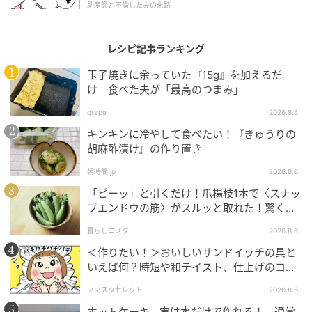
助産師と不倫した夫の末路
レシピ記事ランキング
玉子焼きに余っていた『15g』を加えるだ
け 食べた夫が「最高のつまみ」
grape
2026.8.5
キンキンに冷やして食べたい！『きゅうりの
胡麻酢漬け』の作り置き
朝時間.jp
2026.8.6
「ピーッ」と引くだけ！爪楊枝1本で〈スナッ
プエンドウの筋〉がスルッと取れた！驚くほ
ど気持ちいい裏ワザ
暮らしニスタ
2026.8.6
＜作りたい！＞おいしいサンドイッチの具と
いえば何？時短や和テイスト、仕上げのコツ
も
ママスタセレクト
2026.8.6
ホットケーキ、実は水だけで作れる！ 通常