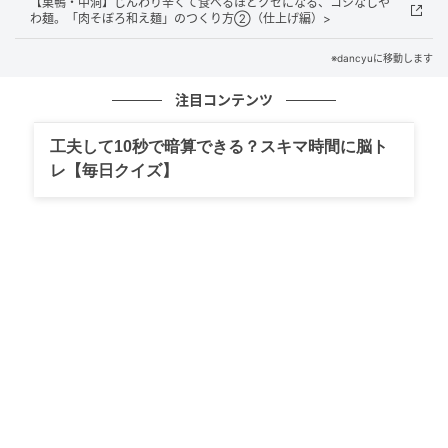
【巣鴨・中洞】じんわり辛くて食べるほどクセになる、コシなしや
わ麺。「肉そぼろ和え麺」のつくり方②（仕上げ編）>
――教える人
※dancyuに移動します
注目コンテンツ
「藤田千恵子」
工夫して10秒で暗算できる？スキマ時間に脳ト
レ【毎日クイズ】
ライター。酒と発酵食品、着物などの手仕事をテーマ
に取材。今後、書き進めていくのは、1980年代に日本
酒再興にかけた人々の姿を追う“地酒の青春時代につい
て”。
撮影：伊藤菜々子
元記事で読む
次の記事