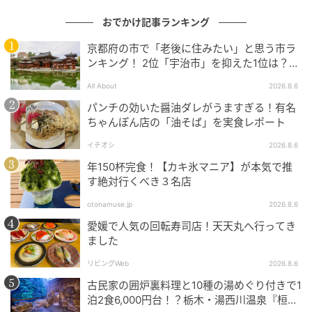
おでかけ記事ランキング
京都府の市で「老後に住みたい」と思う市ラ
ンキング！ 2位「宇治市」を抑えた1位は？
【2026年調査】
All About
2026.8.6
パンチの効いた醤油ダレがうますぎる！有名
ちゃんぽん店の「油そば」を実食レポート
イチオシ
2026.8.6
年150杯完食！【カキ氷マニア】が本気で推
す絶対行くべき３名店
画像：大丸福岡天神店
otonamuse.jp
2026.8.6
愛知県「風来坊」
愛媛で人気の回転寿司店！天天丸へ行ってき
ました
『元祖手羽先唐揚四人前』（20本入り2,808円）は、
リビングWeb
2026.8.6
昭和38年の創業以来、変わらない秘伝のタレとスパイ
古民家の囲炉裏料理と10種の湯めぐり付きで1
スを使用。一度食べたらやみつきになること間違いな
泊2食6,000円台！？栃木・湯西川温泉『桓武