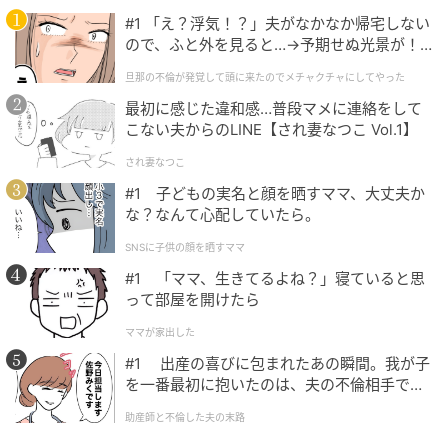
#1 「え？浮気！？」夫がなかなか帰宅しない
福岡の人気ベーカリー『pain stock（パンストッ
ので、ふと外を見ると…→予期せぬ光景が！
ク）』のオリジナルバンズと、『元祖丸メンチカツ』
｜旦那の不倫が発覚して頭に来たのでメチャ
旦那の不倫が発覚して頭に来たのでメチャクチャにしてやった
が一度に楽しめる限定商品も販売。
クチャにしてやった
最初に感じた違和感…普段マメに連絡をして
甘辛い特製ソースに浸したメンチカツと、風味豊かな
こない夫からのLINE【され妻なつこ Vol.1】
バンズの相性は抜群です。
され妻なつこ
#1 子どもの実名と顔を晒すママ、大丈夫か
な？なんて心配していたら。
【大丸福岡天神店初出店】大阪府「くしよし
本店」
SNSに子供の顔を晒すママ
#1 「ママ、生きてるよね？」寝ていると思
クロワッサン生地で巻いて揚げた串カツの『おまかせ
って部屋を開けたら
10本セット』（1,680円）。口当たりはあっさりと軽
ママが家出した
く、冷めてもサクサクなのが特徴です。
#1 出産の喜びに包まれたあの瞬間。我が子
を一番最初に抱いたのは、夫の不倫相手でし
た。
助産師と不倫した夫の末路