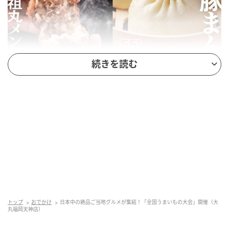
続きを読む
画像：大丸福岡天神店
今回特に注目なのが、大丸福岡天神店初登場で、全国
各地の催事で長蛇の列ができる人気店『吉祥寺さと
う』。福岡発のベーカリー『パンストック』とコラボ
した商品も限定販売されます。
トップ
おでかけ
日本中の絶品ご当地グルメが集結！「全国うまいもの大会」開催（大
毎回大人気の『551HORAI』と『赤福』ももちろん登
丸福岡天神店）
場しますよ！