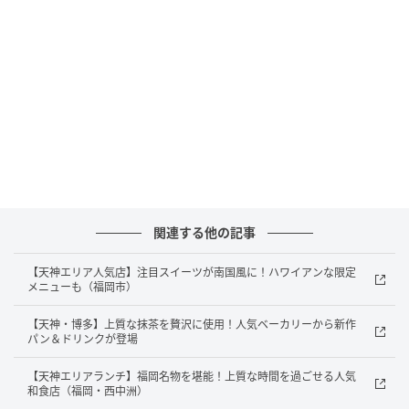
それではさっそく商品の一部をご紹介していきます
ね。
手軽に楽しめる！「ワンハンドグルメ」
絶品グルメを気軽に味わえる「ワンハンドグルメ」が
大集合。会場にはイートインスペースもあるので、ゆ
っくり楽しめますよ。
関連する他の記事
【大丸福岡天神店初出店】東京都「吉祥寺さ
【天神エリア人気店】注目スイーツが南国風に！ハワイアンな限定
メニューも（福岡市）
とう」
【天神・博多】上質な抹茶を贅沢に使用！人気ベーカリーから新作
東京・吉祥寺の行列ができる人気店『吉祥寺さとう』
パン＆ドリンクが登場
から、名物『元祖丸メンチカツ』（1個350円）が登
【天神エリアランチ】福岡名物を堪能！上質な時間を過ごせる人気
場。なんと1日約5,000個も売れるという、大人気商品
和食店（福岡・西中洲）