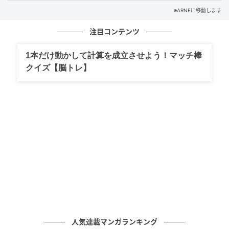
です。
※ARNEに移動します
まん丸の形が特徴で、国産牛を100％使用しているの
注目コンテンツ
で肉肉しく、一口頬張ればサクサクの衣の中から肉汁
がじゅわっ。
1本だけ動かして計算を成立させよう！マッチ棒
クイズ【脳トレ】
人気連載マンガランキング
画像：大丸福岡天神店