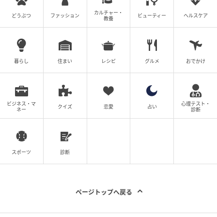
カルチャー・
どうぶつ
ファッション
ビューティー
ヘルスケア
教養
あずきやかぼちゃ、野沢菜などの具材を、小麦粉の生
地で包んで焼き上げた、長野県の郷土食「おやき」が
登場。
暮らし
住まい
レシピ
グルメ
おでかけ
『縄文おやき』（1個350円）は、甘いものから総菜系
まで、幅広く楽しめますよ。
ビジネス・マ
心理テスト・
クイズ
恋愛
占い
ネー
診断
スポーツ
診断
ページトップへ戻る