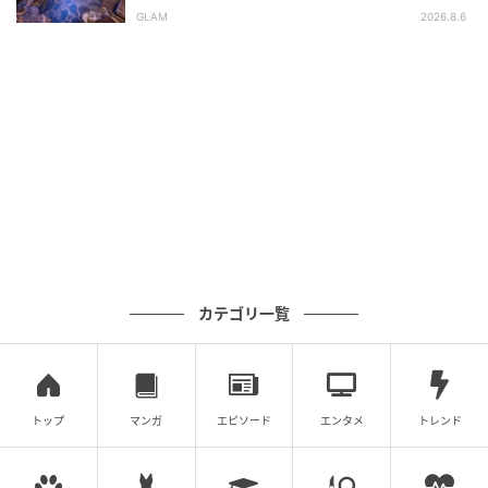
し！
平氏ゆかりの宿 揚羽』で叶う秘境ステイ
GLAM
2026.8.6
カテゴリ一覧
画像：大丸福岡天神店
トップ
マンガ
エピソード
エンタメ
トレンド
長野県「小川の庄」