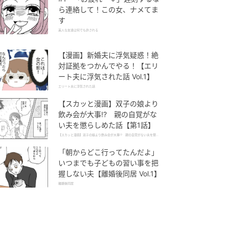
ら連絡して！この女、ナメてま
す
美人な友達は何でも許される
【漫画】新婚夫に浮気疑惑！絶
対証拠をつかんでやる！【エリ
ート夫に浮気された話 Vol.1】
エリート夫に浮気された話
【スカッと漫画】双子の娘より
飲み会が大事!? 親の自覚がな
い夫を懲らしめた話【第1話】
【スカッと漫画】双子の娘より飲み会が大事!? 親の自覚がない夫を懲ら
しめた話
「朝からどこ行ってたんだよ」
いつまでも子どもの習い事を把
握しない夫【離婚後同居 Vol.1】
離婚後同居