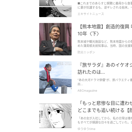
■これまでのあらすじ頻繁に義母から食
に妻が抗議するも、逆ギレされる始末。一
エキサイトニュース
【熊本地震】創造的復興
10年〈下〉
熊本城や観光施設など、熊本地震からの
めた蒲島郁夫前知事は、当時、国の支援
思いとは。【下】#熊本地震 #蒲島郁夫
防災ニッポン
『旅サラダ』あのイケオ
訪れたのは…
“あの大河ドラマ俳優”が、旅バラエティ
出...
ABCmagazine
「もっと悲惨な目に遭わ
どこまでも追い続ける【
#30】
「あの女が入社してから、私の日常は壊
もすべてが順調な日々を過ごしていた。
してから事態は一変！顔にスタイル、そ
ゆうゆうtime
ぬうちに仕事のポジションも婚約者も奪