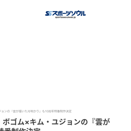
ジョンの『雲が描いた月明かり』も10周年特番制作決定
・ボゴム×キム・ユジョンの『雲が