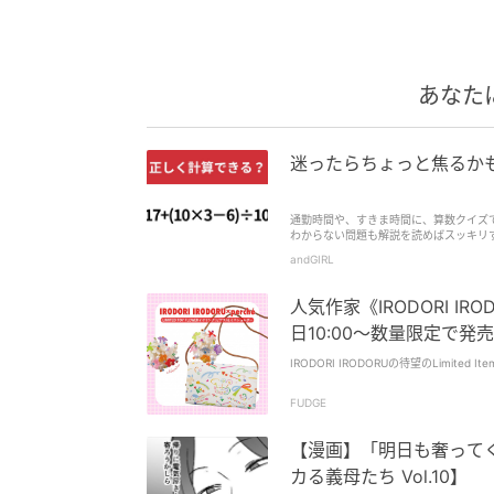
あなた
迷ったらちょっと焦るかも？
通勤時間や、すきま時間に、算数クイズ
わからない問題も解説を読めばスッキリ
andGIRL
人気作家《IRODORI I
日10:00〜数量限定で発
IRODORI IRODORUの待望のLimited
FUDGE
【漫画】「明日も奢って
カる義母たち Vol.10】