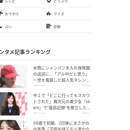
レシピ
どうぶつ
おでかけ
クイズ
占い
診断
ンタメ記事ランキング
水筒にシャンパンを入れ保育園
の送迎に…「アル中だと思う」
一世を風靡した超人気タレン
ト、酒漬けだった日々を告白
ABEMA TIMES
2026.8.7
中１で「どこに行ってもスカウ
トされた」異次元の美少女『sil
ent』で“最高記録”を樹立した
「反則級」の【トップ女優】
TRILL ニュース
2026.8.7
56歳で初婚、2日後にまさかの
出来事「子供を持てると思わな