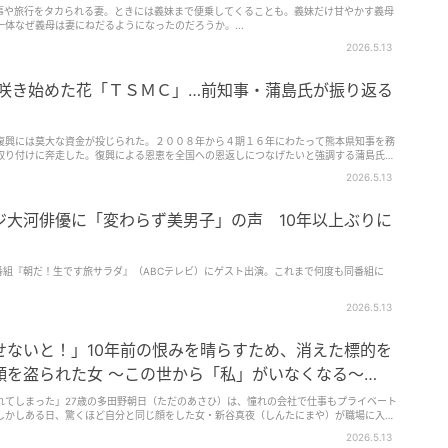
事や旅行をタカられる妻。ときには義妹まで便乗してくることも。義妹だけ甘やかす義母
体なぜ義母は妻にねだるようになったのだろうか。...
2026.5.13
 咲き始めた花「ＴＳＭＣ」…前知事・蒲島氏が振り返る
復興には莫大な資金が投じられた。２００８年から４期１６年にわたって熊本県知事を務
取り付けに奔走した。復興による恩恵を全国への恩返しにつなげたいと強調する蒲島氏の
2026.5.13
ジ大河俳優に「変わらず美男子」の声 10年以上ぶりに
番組『朝だ！生です旅サラダ』（ABCテレビ）にゲスト出演。これまで何度も同番組に
2026.5.13
せないと！」10年前の恨みを晴らすため、消えた標的を
顔を盗られた女 ～この世から「私」がいなくなる～
れてしまった」27歳の多田野朝日（ただのあさひ）は、憧れの会社で仕事もプライベート
しかしある日、驚くほど自分と同じ顔をした女・新谷真夜（しんたにまや）が職場に入社
して仕事の能力も自分より少しだけ優れている真夜はまるで自分の「上位互換」。気づか
2026.5.13
われそうになっていて――。同じ顔をした真夜の恐ろしき秘密、そして狂気とは？ おぞ