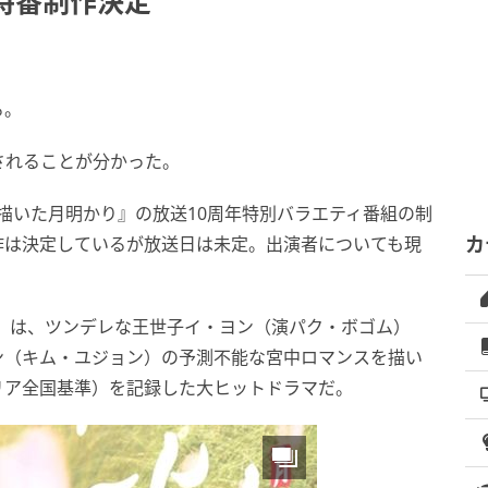
特番制作決定
る。
されることが分かった。
が描いた月明かり』の放送10周年特別バラエティ番組の制
作は決定しているが放送日は未定。出演者についても現
カ
り』は、ツンデレな王世子イ・ヨン（演パク・ボゴム）
ン（キム・ユジョン）の予測不能な宮中ロマンスを描い
コリア全国基準）を記録した大ヒットドラマだ。