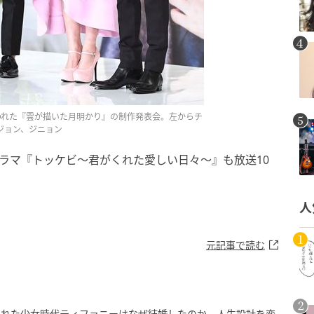
に行われた『雲が描いた月明かり』の制作発表会。左からチ
ジョン、ジニョン
ドラマ『トッケビ～君がくれた愛しい日々～』も放送10
人
元記事で読む
われた少女時代ティファニーはなぜ結婚したのか、人生設計を変