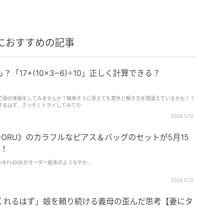
におすすめの記事
「17+(10×3−6)÷10」正しく計算できる？
で頭の体操をしてみませんか？簡単そうに見えても意外と解き方を間違えているかも！？
するはず、さっそくトライしてみて♡
2026.5.12
RODORU》のカラフルなピアス＆バッグのセットが5月15
売！
 ItemをFUDGEがオーダー絵本のようなやわ...
2026.5.12
くれるはず」娘を頼り続ける義母の歪んだ思考【妻にタ