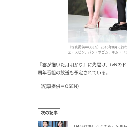
（写真提供＝OSEN）2016年8月
ェ・スビン、パク・ボゴム、キム・ユ
『雲が描いた月明かり』に先駆け、tvNの
周年番組の放送も予定されている。
（記事提供＝OSEN）
次の記事
「絶対結婚しなさそう」と言