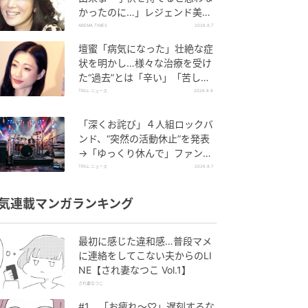
かったのに…」レジェンド美魔
女が当時の心境を告白
ABEMA TIMES
2026.8.7
壇蜜「病気になった」壮絶な症
状を明かし…様々な治療を受け
た“過去”とは「辛い」「苦し
い」
TRILL ニュース
2026.8.8
「深くお詫び」４人組ロックバ
ンド、“突然の活動休止”を発表
→「ゆっくり休んで」ファン心
配の声
TRILL ニュース
2026.8.7
気連載マンガランキング
最初に感じた違和感…普段マメ
に連絡をしてこない夫からのLI
NE【され妻なつこ Vol.1】
され妻なつこ
#1 「お疲れ〜♡」遅刻するな