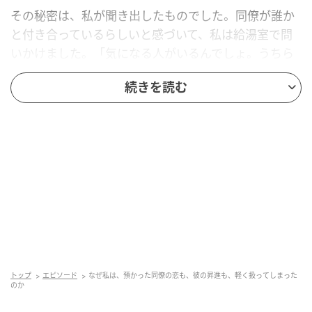
その秘密は、私が聞き出したものでした。同僚が誰か
と付き合っているらしいと感づいて、私は給湯室で問
いかけました。「気になる人がいるんでしょ。うちら
の仲じゃん、誰にも言わないからさ」。彼女は何度か
続きを読む
はぐらかしていました。それでも私が引かずにいる
と、ためらいながら打ち明けてくれました。
「実は、同じ職場の人と付き合ってるの。ここだけの
話にしてね」。私は、もちろん、とうなずきました。
相手が、昇進の話が出ている人だということも、この
とき聞きました。けれどそのときの私は、秘密の重さ
より、打ち明けてもらえた距離の近さに満足していた
のだと思います。
トップ
エピソード
なぜ私は、預かった同僚の恋も、彼の昇進も、軽く扱ってしまった
二日後、私の軽さが彼の立場まで揺らしてい
のか
ました