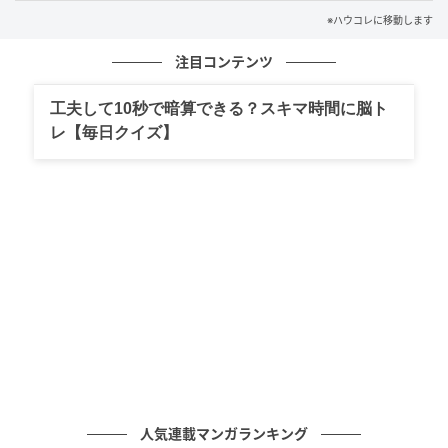
落としたままでした。彼女は声を抑えて、「あなたに
※ハウコレに移動します
しか話してないのに、なんでみんな知ってるの」と、
それだけを聞いてきました。
注目コンテンツ
けれど私の口から出たのは、謝罪ではなく「隠してた
工夫して10秒で暗算できる？スキマ時間に脳ト
つもり？正直、みんな薄々気づいてたよ」です。自分
レ【毎日クイズ】
のしたことを認めるのが怖くて、相手の心配のせいに
してしまったのです。彼女はそれ以上は問わず、その
場を離れていきました。遠ざかる足音を聞きながら
も、私は書類から目を上げられませんでした。本当
は、ごめんのひとことで済む話でした。それが言えな
かったのは、聞き出しておきながら守れなかった自分
から、目をそらしたかったからだと思います。
そして...
あの一件のあと、私は彼女に謝りました。返事はそっ
人気連載マンガランキング