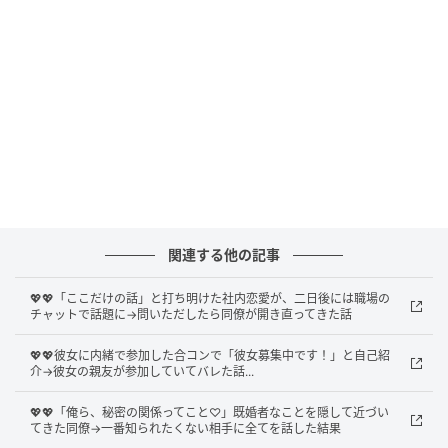
先輩に詳しく話したつもりはありませんでした。た
だ、否定しなかったというだけです。けれど確信を持
った先輩が別の人に伝え、その人がまた別の人へと広
げていきました。
二日後、仕事のチャットはその話で持ちきりでした。
しかも話は、おめでとうでは終わりませんでした。上
司が彼を異動させるのではないか、昇進も消えるので
はないか。当人のいないところで、そんな憶測まで並
関連する他の記事
んでいました。私はようやく、自分のしたことの大き
さを知りました。彼女が守ろうとしていたのは、二人
💖💖「ここだけの話」と打ち明けた社内恋愛が、二日後には職場の
の時間だけではなかったのです。
チャットで話題に→問いただしたら同僚が開き直ってきた話
💖💖彼女に内緒で参加した合コンで「彼女募集中です！」と自己紹
介→彼女の親友が参加していてバレた話...
問い詰められて、私は開き直ってしまいました
💖💖「俺ら、秘密の関係ってこと♡」既婚者なことを隠して近づい
昼休みに呼び止められたとき、私は手元の書類に目を
てきた同僚→一番知られたくない相手に全てを話した結果