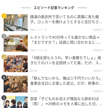
本記事は、読者アンケートに寄せられた実体験をもと
にした本人視点の記事を参考に、相手側の心情を想定
エピソード記事ランキング
して制作しています。実際の相手本人への取材ではな
銭湯の脱衣所で空いてるのに真隣に来た親
く、編集部による解釈を含みます。
子。ロッカーを開けようとすると舌打ちさ
れ…→直後、娘の放った“純粋な一言”に「心の
TRILL ニュース
2026.8.7
（ハウコレ編集部）
中で拍手」
レストランで40分待っても届かない商品→
「まだですか？」店員に問い合わせると…そ
元記事で読む
の後、“理不尽な対応”に「二度と行っていま
TRILL ニュース
2026.8.7
せん」
次の記事
「6個全部もらうわ。早い者勝ちでしょ」焼
『バレないようにお願い』。彼が送ってきた
きたてのパンを全部持ってた客。だが、スタ
ッフの一言で状況が一変
地図に、私に宛てたとは思えないメッセージ
GLAM
2026.8.7
が添えられていた話
「飲んでないから、俺は三千円でいいだろ」
食事会当日に主張した叔父。だが、幹事のい
の記事をもっとみる
とこが告げた一言とは
GLAM
2026.8.7
部長「子どものお迎えが理由なら辞めれば
（笑）」→29枚のメモを人事に出した日、部