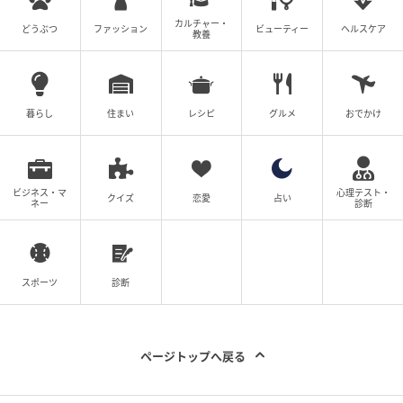
カルチャー・
どうぶつ
ファッション
ビューティー
ヘルスケア
教養
暮らし
住まい
レシピ
グルメ
おでかけ
ビジネス・マ
心理テスト・
クイズ
恋愛
占い
ネー
診断
スポーツ
診断
ページトップへ戻る