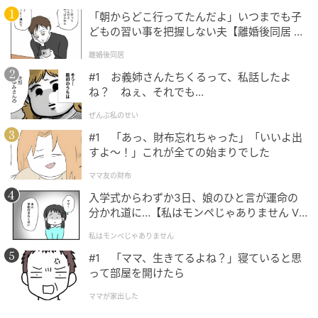
けないもので、それで終わりでした。許してもらえる
「朝からどこ行ってたんだよ」いつまでも子
と思っていたこと自体が、甘えだったのだと思いま
どもの習い事を把握しない夫【離婚後同居 Vo
す。私が秘密を漏らしたことは、いつのまにか職場中
l.1】
離婚後同居
に知れわたっていました。今度は、当人のいないとこ
#1 お義姉さんたちくるって、私話したよ
ろで噂されるのは私のほうでした。「あの人には話さ
ね？ ねぇ、それでも…
ないほうがいい」。はっきり言われなくても、向けら
ぜんぶ私のせい
れる視線でわかります。何かを打ち明けてくれる人
#1 「あっ、財布忘れちゃった」「いいよ出
も、軽い相談を持ちかけてくれる人も、気づけば一人
すよ〜！」これが全ての始まりでした
もいなくなっていました。
ママ友の財布
打ち明けてもらえた近さに甘えて、その重さを軽く扱
入学式からわずか3日、娘のひと言が運命の
分かれ道に…【私はモンペじゃありません Vo
った私に、同じ軽さが返ってきただけのことです。机
l.1】
の上の書類は、あの日から、ずっと私の前に積まれた
私はモンペじゃありません
ままになっています。
#1 「ママ、生きてるよね？」寝ていると思
って部屋を開けたら
（20代女性・会社員）
ママが家出した