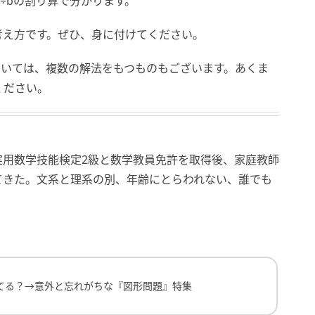
÷bの割り算で分かります。
考え方です。ぜひ、身に付けてください。
おいては、複数の解法をもつものもございます。あくま
ください。
。実用数学技能検定2級と数学教員免許を取得後、家庭教師
てきた。文系と理系の別、年齢にとらわれない、誰でも
→意外と忘れがちな『図形問題』特集
てる？→意外と忘れがちな『図形問題』特集