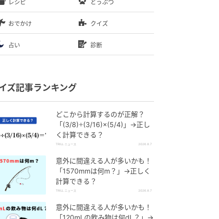
レシピ
どうぶつ
おでかけ
クイズ
占い
診断
イズ記事ランキング
どこから計算するのが正解？
「(3/8)÷(3/16)×(5/4)」→正し
く計算できる？
TRILL ニュース
2026.8.7
意外に間違える人が多いかも！
「1570mmは何m？」→正しく
計算できる？
TRILL ニュース
2026.8.7
意外に間違える人が多いかも！
「120mLの飲み物は何dL？」→