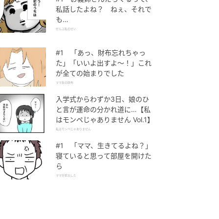
私話したよね？ ねぇ、それで
も…
ぜんぶ私のせい
#1 「あっ、財布忘れちゃっ
た」「いいよ出すよ〜！」これ
が全ての始まりでした
ママ友の財布
入学式からわずか3日、娘のひ
と言が運命の分かれ道に…【私
はモンペじゃありません Vol.1】
私はモンペじゃありません
#1 「ママ、生きてるよね？」
寝ていると思って部屋を開けた
ら
ママが家出した