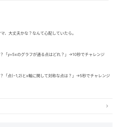
ママ、大丈夫かな？なんて心配していたら。
？「y=5xのグラフが通る点はどれ？」→10秒でチャレンジ
「点(−1,2)とx軸に関して対称な点は？」→5秒でチャレンジ