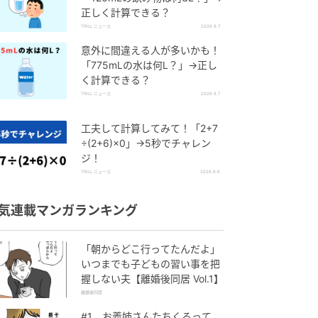
正しく計算できる？
TRILL ニュース
2026.8.7
意外に間違える人が多いかも！
「775mLの水は何L？」→正し
く計算できる？
TRILL ニュース
2026.8.7
工夫して計算してみて！「2+7
÷(2+6)×0」→5秒でチャレン
ジ！
TRILL ニュース
2026.8.6
気連載マンガランキング
「朝からどこ行ってたんだよ」
いつまでも子どもの習い事を把
握しない夫【離婚後同居 Vol.1】
離婚後同居
#1 お義姉さんたちくるって、