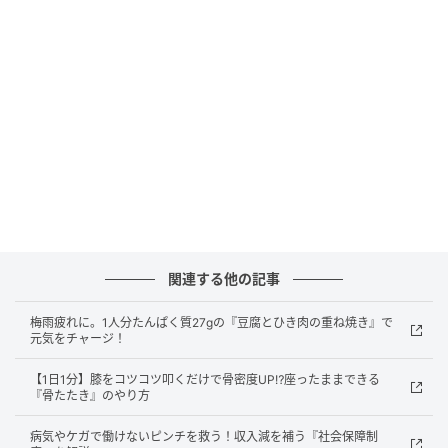
紫玉ねぎ（なければ玉ねぎ）……1/4個（約50g）
〈ピリ辛だれ〉
しょうゆ……大さじ1
酢……大さじ1
ごま油……大さじ1
砂糖……小さじ1
関連する他の記事
豆板醤……小さじ1/3
梅雨疲れに。1人分たんぱく質27gの『豆腐とひき肉の重ね焼き』で
元気をチャージ！
塩
【1日1分】膝をコツコツ叩くだけで骨密度UP⁉座ったままできる
『骨たたき』のやり方
作り方
病気やケガで働けないピンチを救う！収入減を補う『社会保障制