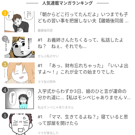
人気連載マンガランキング
（3）仕上げる
「朝からどこ行ってたんだよ」いつまでも子
器に水菜、紫玉ねぎ、（2）を入れてざっくりと混ぜ
どもの習い事を把握しない夫【離婚後同居 Vo
る。ピリ辛だれをかけていただく。
l.1】
離婚後同居
#1 お義姉さんたちくるって、私話したよ
POINT
ね？ ねぇ、それでも…
なすをゆでた湯の色が気になる場合は、新しく水4カッ
ぜんぶ私のせい
プを沸かし、塩小さじ1を入れてください。
#1 「あっ、財布忘れちゃった」「いいよ出
すよ〜！」これが全ての始まりでした
こくうまピリ辛だれのおかげで、野菜もお肉ももりも
ママ友の財布
り。なすのおいしい季節に、たっぷり作って楽しんで
入学式からわずか3日、娘のひと言が運命の
ください♪
分かれ道に…【私はモンペじゃありません Vo
l.1】
私はモンペじゃありません
#1 「ママ、生きてるよね？」寝ていると思
って部屋を開けたら
ママが家出した