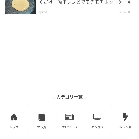
くだけ 簡単レシピでモチモチホットケーキ
当。ご飯のおいしさを世に広めるべく、米料理やご飯
grape
2026.8.7
に合うおかずのレシピを発信している。雑誌やテレ
ビ、イベントなどで幅広く活躍中。
詳細はこちら
（『オレンジページ』2025年6月17日号より）
元記事で読む
次の記事
初心に返り、梅仕事を教わってきました。
カテゴリ一覧
【季節の手仕事】
の記事をもっとみる
トップ
マンガ
エピソード
エンタメ
トレンド