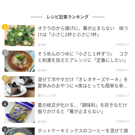
レシピ記事ランキング
オクラのから揚げに、箸が止まらない 味つ
けは「小さじ2杯と小さじ1杯」
grape
2026.8.7
そうめんのつゆに『小さじ１杯ずつ』 コク
と刺激を加えたアレンジに「定番にしたい」
オレンジページnet
grape
2026.8.7
混ぜて冷やすだけ『オレオチーズケーキ』を
しらいのりこ（ごはん同盟）
夏休みのおやつに→実はとっても簡単な幸せ
レシピに挑戦♡
シライノリコ
暮らしニスタ
2026.8.7
夏の枝豆が化ける…『調味料』を好きなだけ
料理家
振りかけると「箸が止まらない」
grape
2026.8.7
料理研究家。夫であるシライジュンイチとともに活動
ホットケーキミックスのコーヒーを混ぜて焼
する炊飯系フードユニット「ごはん同盟」の調理担