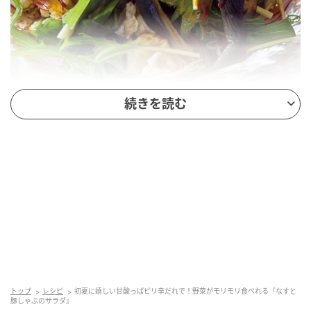
続きを読む
オレンジページnet
材料（2人分）
なす……3個（約240g）
豚ロース肉（しゃぶしゃぶ用）……100g
トップ
レシピ
初夏に嬉しい甘酸っぱピリ辛だれで！野菜がモリモリ食べれる『なすと
豚しゃぶのサラダ』
水菜……1株（約30g）