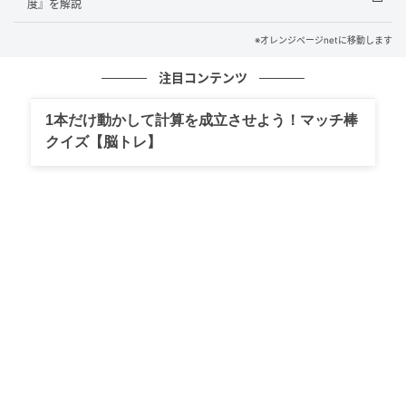
度』を解説
（1）材料の下ごしらえをする
※オレンジページnetに移動します
なすはへたを取る。水菜は長さ4cmに切って5分ほど水
にさらす。紫玉ねぎは縦に薄切りにする。〈ピリ辛だ
注目コンテンツ
れ〉の材料は混ぜる。
1本だけ動かして計算を成立させよう！マッチ棒
クイズ【脳トレ】
（2）ゆでる
鍋に水4カップを沸かし、塩小さじ1、なすを加える。
落としぶた※をして4分ほどゆで、取り出す。粗熱が取
れたら手で裂き、水けをよく絞る。同じ湯を再度しっ
かりと沸かし、豚肉を加えて火を止める。色が変わる
まで1～2分余熱でゆで、取り出す。
※オーブン用シートを鍋の口径よりもひとまわり小さ
めの円形に切り、中央に直径2cmくらいの穴をあけた
もの。