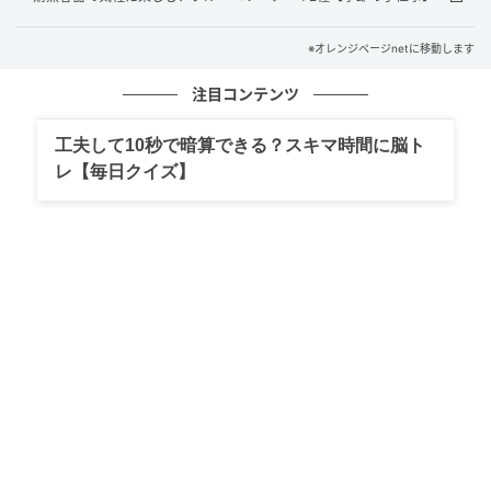
【あく抜きが必要な品種は、推奨される時間を守りあ
く抜きしてください】
※オレンジページnetに移動します
その後ザルに広げ自然乾燥し、竹串でヘタを丁寧に取
注目コンテンツ
り除きます。
工夫して10秒で暗算できる？スキマ時間に脳ト
このとき、梅の皮を傷つけないよう、やさしく丁寧に
レ【毎日クイズ】
扱うのがポイントです。
【無理に取らなくても大丈夫です】
傷があると、漬けている間にカビが生えやすくなるの
で注意しましょう。