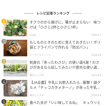
オレンジページnet
【1. 万能調味料「梅醤油」の作り方】
レシピ記事ランキング
オクラのから揚げに、箸が止まらない 味つ
〈材料〉
けは「小さじ2杯と小さじ1杯」
・青梅 … 500g
grape
2026.8.7
もしものときのために覚えておきたい！ポリ
・しょうゆ … 500ml（梅と同量）
袋とフライパンで作れる「防災パン」
フーディストノート
2026.8.8
〈作り方〉
刺身の『余ったわさび』の使い道4選！わさ
びがあるなら試してみたい♡意外な使い道を
① 漬け込み
検証
暮らしニスタ
2026.8.8
消毒した保存瓶に青梅を入れ、上からしょうゆを注ぎ
【JA全農】牛乳にお酢入れたら…衝撃！謎グ
入れます。
ルメ「チッコカタメターノ」が余った牛乳の
救世主でした。
暮らしニスタ
2026.8.8
梅が空気に触れて乾かないよう、表面をガーゼで覆い
食べた夫が「いい味してるね」 キュウリと
ます。