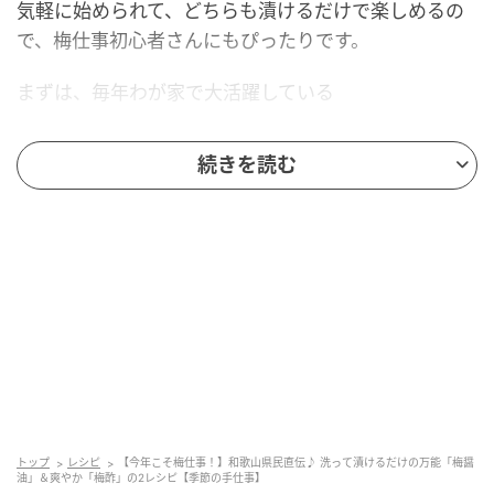
気軽に始められて、どちらも漬けるだけで楽しめるの
で、梅仕事初心者さんにもぴったりです。
まずは、毎年わが家で大活躍している
「梅醤油」からご紹介します。
続きを読む
※ よく質問されるのですが、黄色くなった梅でも作れ
ますか？
・作れますが、青梅に比べると、香りや酸味はやや穏
やかになります。
・発酵しやすいです。
【共通の下準備】
どちらのレシピも、最初にこの2つをおこなってくださ
トップ
レシピ
【今年こそ梅仕事！】和歌山県民直伝♪ 洗って漬けるだけの万能「梅醤
油」＆爽やか「梅酢」の2レシピ【季節の手仕事】
い。