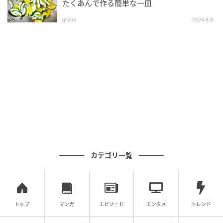
たくあんで作る簡単な一皿
② 保存・完成
grape
2026.8.8
冷暗所で保存し、時々瓶をまぜながら様子を見ます。
約20日ほどで梅の風味が移り、使い頃になります。
【保存期間の目安】
・常温保存：2〜3ヶ月
・冷蔵保存：約1年間
カテゴリ一覧
※ 夏場など室温が高くて気になる場合は、最初から冷
蔵庫へ入れて保存するのが安心です。
冷奴、焼き魚、卵かけご飯、お刺身、炒め物など、何
トップ
マンガ
エピソード
エンタメ
トレンド
に合わせても美味しい「梅醤油」。