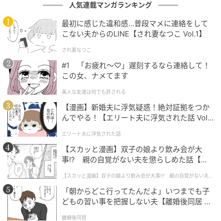
人気連載マンガランキング
最初に感じた違和感…普段マメに連絡をして
こない夫からのLINE【され妻なつこ Vol.1】
され妻なつこ
#1 「お疲れ〜♡」遅刻するなら連絡して！
この女、ナメてます
美人な友達は何でも許される
【漫画】新婚夫に浮気疑惑！絶対証拠をつか
んでやる！【エリート夫に浮気された話 Vol.
1】
エリート夫に浮気された話
【スカッと漫画】双子の娘より飲み会が大
事!? 親の自覚がない夫を懲らしめた話【第1
話】
【スカッと漫画】双子の娘より飲み会が大事!? 親の自覚がない夫を
懲らしめた話
「朝からどこ行ってたんだよ」いつまでも子
どもの習い事を把握しない夫【離婚後同居 Vo
l.1】
離婚後同居