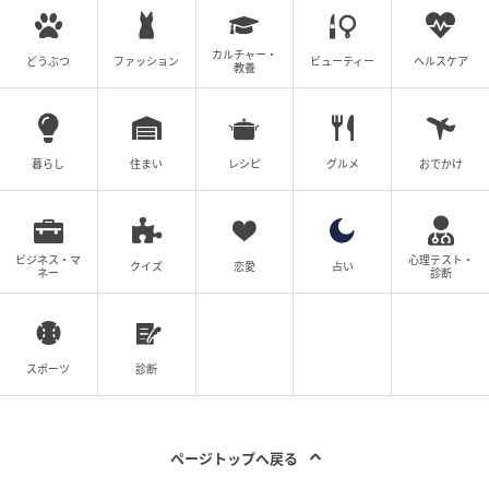
ほんのり爽やかでまろやかな味わいになり、冷蔵庫に
あるとつい使いたくなる万能調味料です♪
カルチャー・
どうぶつ
ファッション
ビューティー
ヘルスケア
教養
※中の梅は約三週間ほどで使用できます。
(青魚を煮る時や、刻んでご飯に混ぜ込んだり、撹拌し
暮らし
住まい
レシピ
グルメ
おでかけ
醤油にまぜたり)様々な使用法があります。
ビジネス・マ
心理テスト・
クイズ
恋愛
占い
ネー
診断
スポーツ
診断
ページトップへ戻る