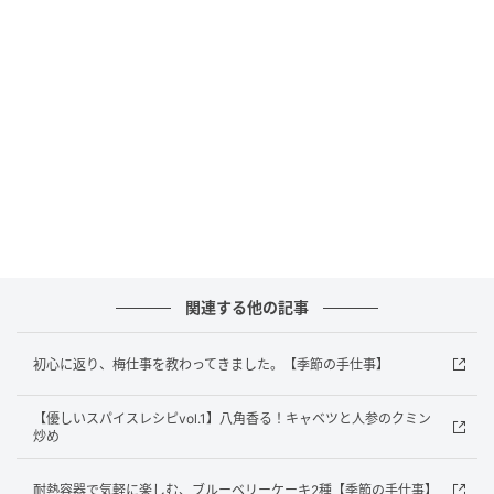
消毒と梅の下処理をまとめて済ませてしまえば、あと
は漬けるだけ。
一度の作業で、梅醤油と梅酢の2種類が同時に楽しめま
すよ ^ ^
(今回紀州南高梅を使用しています)
① 消毒
関連する他の記事
保存瓶や道具は、煮沸消毒かアルコール消毒をして、
しっかり乾かしておきます。
初心に返り、梅仕事を教わってきました。【季節の手仕事】
② 梅の下処理
【優しいスパイスレシピvol.1】八角香る！キャベツと人参のクミン
炒め
青梅を優しく水洗いします。
耐熱容器で気軽に楽しむ、ブルーベリーケーキ2種【季節の手仕事】