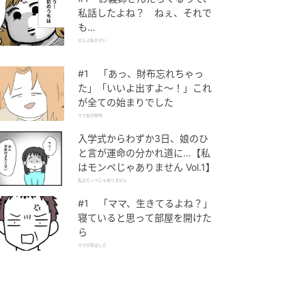
私話したよね？ ねぇ、それで
も…
ぜんぶ私のせい
#1 「あっ、財布忘れちゃっ
た」「いいよ出すよ〜！」これ
が全ての始まりでした
ママ友の財布
入学式からわずか3日、娘のひ
と言が運命の分かれ道に…【私
はモンペじゃありません Vol.1】
私はモンペじゃありません
#1 「ママ、生きてるよね？」
寝ていると思って部屋を開けた
ら
ママが家出した