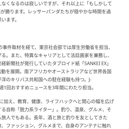
えなくなるのは寂しいですが、それ以上に「もしかして
感が勝ります。レッサーパンダたちが穏やかな時間を過
思います。
での事件取材を経て、東京社会部では厚生労働省を担当、
げる。また、特異なキャリアとして法廷画家を兼務し、
新聞社が発行していたタブロイド紙「SANKEI EX」
活動を展開。南アフリカやオーストラリアなど世界各国
洋のキリバス共和国への駐在経験も持つ。J-
」にて、週1回おすすめニュースを3年間にわたり担当。
験に加え、教育、健康、ライフハックへと関心の幅を広げ
する自称「脱力系ライター」。釣り、温泉、グルメ、そ
る旅人でもある。長年、酒と旅と釣りを友としてきた
旅、ファッション、グルメまで、自身のアンテナに触れ