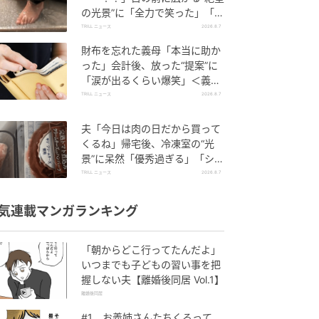
の光景”に「全力で笑った」「本
当にお疲れさまです」
TRILL ニュース
2026.8.7
財布を忘れた義母「本当に助か
った」会計後、放った“提案”に
「涙が出るくらい爆笑」＜義母
エピソード2選＞
TRILL ニュース
2026.8.7
夫「今日は肉の日だから買って
くるね」帰宅後、冷凍室の“光
景”に呆然「優秀過ぎる」「シゴ
デキすぎ」
TRILL ニュース
2026.8.7
気連載マンガランキング
「朝からどこ行ってたんだよ」
いつまでも子どもの習い事を把
握しない夫【離婚後同居 Vol.1】
離婚後同居
#1 お義姉さんたちくるって、