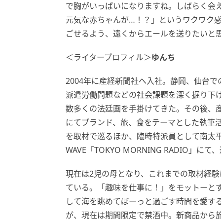
で胸がいっぱいになりますね。しばらく会
元気な赤ちゃんが…！？」というワクワク
ごせるよう、遠くからエールを送りたいと
＜ライタープロフィル＞
ゆんち
2004年に産経新聞社へ入社。静岡、仙台
派遣労働問題などの社会課題を深く掘り下
数多くの法廷画を手掛けてきた。その後、産経
にてブランド、旅、食をテーマとした執筆
を取材で巡るほか、臨時特派員として南太平
WAVE「TOKYO MORNING RADIO
現在は2児の母となり、これまでの取材経
ている。「趣味を仕事に！」をモットーと
して海を眺めてぼーっと過ごす時間を愛す
が、現在は期間限定で禁酒中。新商品から