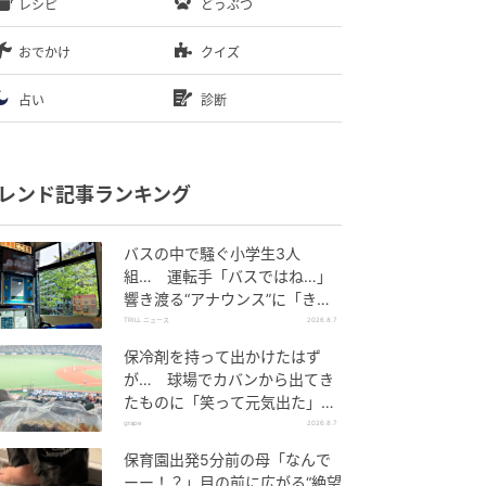
レシピ
どうぶつ
おでかけ
クイズ
占い
診断
レンド記事ランキング
バスの中で騒ぐ小学生3人
組… 運転手「バスではね…」
響き渡る“アナウンス”に「きっ
といい経験になった」
TRILL ニュース
2026.8.7
保冷剤を持って出かけたはず
が… 球場でカバンから出てき
たものに「笑って元気出た」
「そんなことある？」の声
grape
2026.8.7
保育園出発5分前の母「なんで
ーー！？」目の前に広がる“絶望