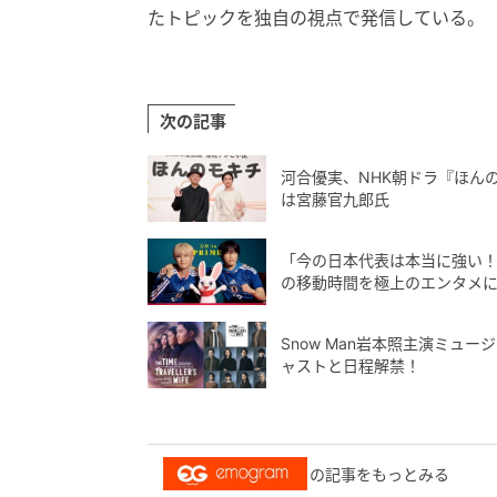
たトピックを独自の視点で発信している。
次の記事
河合優実、NHK朝ドラ『ほん
は宮藤官九郎氏
「今の日本代表は本当に強い！
の移動時間を極上のエンタメ
Snow Man岩本照主演ミ
ャストと日程解禁！
の記事をもっとみる