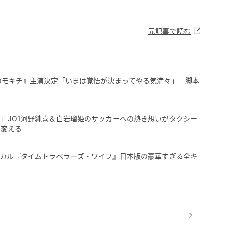
元記事で読む
のモキチ』主演決定「いまは覚悟が決まってやる気満々」 脚本
」JO1河野純喜＆白岩瑠姫のサッカーへの熱き想いがタクシー
に変える
ュージカル『タイムトラベラーズ・ワイフ』日本版の豪華すぎる全キ