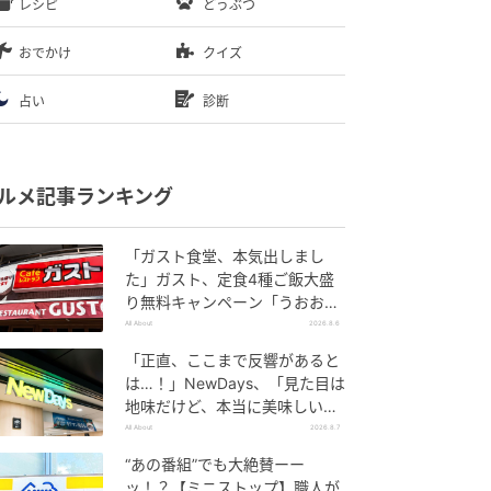
レシピ
どうぶつ
おでかけ
クイズ
占い
診断
ルメ記事ランキング
「ガスト食堂、本気出しまし
た」ガスト、定食4種ご飯大盛
り無料キャンペーン「うおおお
おおうまそう」
All About
2026.8.6
「正直、ここまで反響があると
は…！」NewDays、「見た目は
地味だけど、本当に美味しい」
話題の弁当が再登場
All About
2026.8.7
“あの番組”でも大絶賛ーー
ッ！？【ミニストップ】職人が