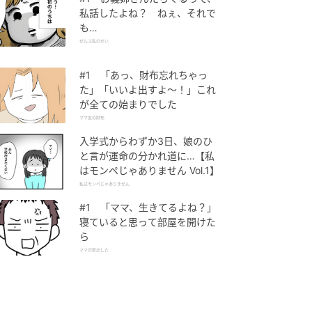
私話したよね？ ねぇ、それで
も…
ぜんぶ私のせい
#1 「あっ、財布忘れちゃっ
た」「いいよ出すよ〜！」これ
が全ての始まりでした
ママ友の財布
入学式からわずか3日、娘のひ
と言が運命の分かれ道に…【私
はモンペじゃありません Vol.1】
私はモンペじゃありません
#1 「ママ、生きてるよね？」
寝ていると思って部屋を開けた
ら
ママが家出した