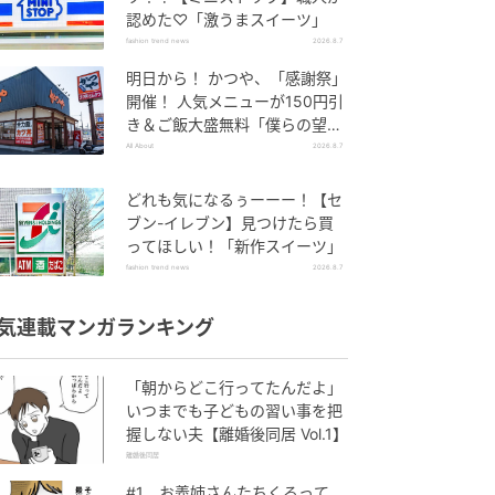
認めた♡「激うまスイーツ」
fashion trend news
2026.8.7
明日から！ かつや、「感謝祭」
開催！ 人気メニューが150円引
き＆ご飯大盛無料「僕らの望ん
だ感謝祭だ」
All About
2026.8.7
どれも気になるぅーーー！【セ
ブン-イレブン】見つけたら買
ってほしい！「新作スイーツ」
fashion trend news
2026.8.7
気連載マンガランキング
「朝からどこ行ってたんだよ」
いつまでも子どもの習い事を把
握しない夫【離婚後同居 Vol.1】
離婚後同居
#1 お義姉さんたちくるって、