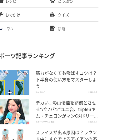
レシピ
どうぶつ
おでかけ
クイズ
占い
診断
ポーツ記事ランキング
筋力がなくても飛ばすコツは？
下半身の使い方をマスターしよ
う
She GOLF
2026.8.7
デカい…影山優佳を彷彿とさせ
る“パツパツ”ユニ姿、tripleSキ
ム・チェヨンがマンC対Kリーグ
選抜に登場
スポーツソウル日本版
2026.8.7
スライスが出る原因は？ラウン
ド中にすぐできるアイアンの不