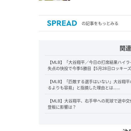
の記事をもっとみる
関
【MLB】「大谷翔平／今日の打席結果ハイラ
失点の快投で今季5勝目【5月28日ロッキー
【MLB】「匹敵する選手はいない」大谷翔平の
るよりも容易」と指摘した理由とは……
【MLB】大谷翔平、右手甲への死球で途中
登板に影響は？