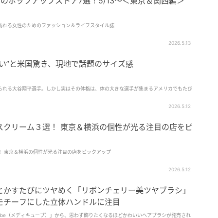
目のポップアップストア7選！5/13～＜東京＆関西編＞
訪れる女性のためのファッション＆ライフスタイル誌
2026.5.13
い”と米国驚き、現地で話題のサイズ感
られる大谷翔平選手。しかし実はその体格は、体の大きな選手が集まるアメリカでもたび
2026.5.12
スクリーム３選！ 東京＆横浜の個性が光る注目の店をピ
！ 東京＆横浜の個性が光る注目の店をピックアップ
2026.5.12
とかすたびにツヤめく「リボンチェリー美ツヤブラシ」
モチーフにした立体ハンドルに注目
cube（メディキューブ）」から、思わず飾りたくなるほどかわいいヘアブラシが発売され