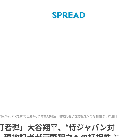
“侍ジャパン対決”で圧巻9号に本拠地熱狂 現地記者が菅野智之への好相性ぶりに注目
打者弾」大谷翔平、“侍ジャパン対