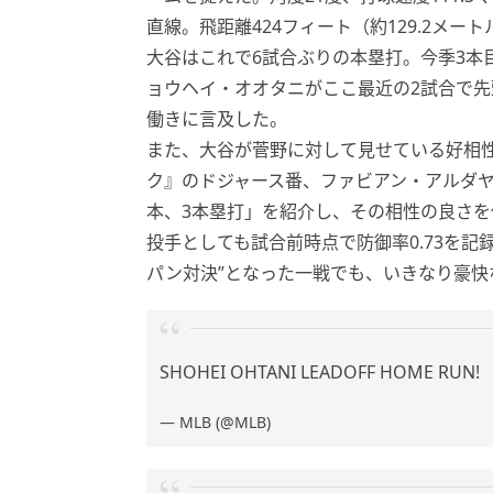
直線。飛距離424フィート（約129.2メー
大谷はこれで6試合ぶりの本塁打。今季3本
ョウヘイ・オオタニがここ最近の2試合で
働きに言及した。
また、大谷が菅野に対して見せている好相
ク』のドジャース番、ファビアン・アルダヤ
本、3本塁打」を紹介し、その相性の良さを
投手としても試合前時点で防御率0.73を
パン対決”となった一戦でも、いきなり豪快
SHOHEI OHTANI LEADOFF HOME RUN!
— MLB (@MLB)