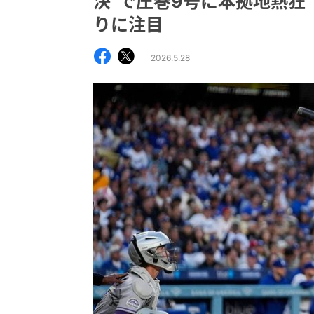
決”で圧巻9号に本拠地熱
りに注目
2026.5.28