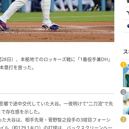
ス
間28日）、本拠地でのロッキーズ戦に「1番投手兼DH」
本塁打を放った。
影響で途中交代していた大谷。一夜明けて“二刀流”で先
トで存在感を示した。
った大谷は、相手先発・菅野智之投手の3球目フォーシ
マイル（約179.1キロ）の打球は、バックスクリーンへ一