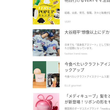
明日行けるVERYママ注
結婚、出産、育児、復職。次々と転機が
VERY
大谷翔平“想像以上にデカ
日本でも「高身長アスリート」として知
たび話題になっています。
fashion trend news
今食べたいクラフトアイ
ックアップ
今食べたいクラフトアイスクリーム３選
ELLE gourmet
「メディキューブ」髪を
が新登場！リボンの形を
韓国発のダーマコスメブランド「medi