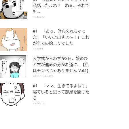
私話したよね？ ねぇ、それで
も…
ぜんぶ私のせい
#1 「あっ、財布忘れちゃっ
た」「いいよ出すよ〜！」これ
が全ての始まりでした
ママ友の財布
入学式からわずか3日、娘のひ
と言が運命の分かれ道に…【私
はモンペじゃありません Vol.1】
私はモンペじゃありません
#1 「ママ、生きてるよね？」
寝ていると思って部屋を開けた
ら
ママが家出した