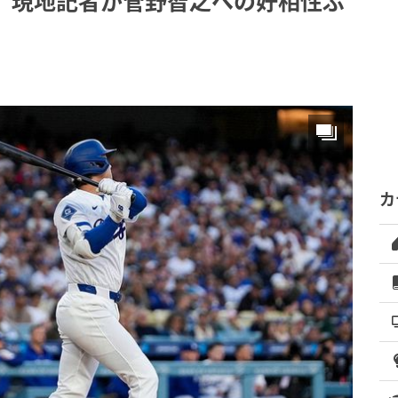
狂 現地記者が菅野智之への好相性ぶ
カ