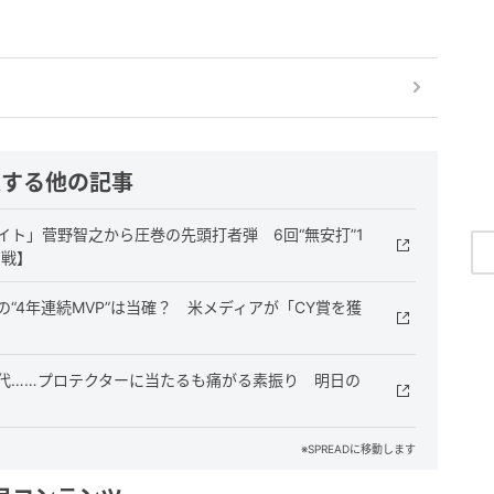
連する他の記事
イト」菅野智之から圧巻の先頭打者弾 6回“無安打”1
ズ戦】
“4年連続MVP”は当確？ 米メディアが「CY賞を獲
交代……プロテクターに当たるも痛がる素振り 明日の
※SPREADに移動します