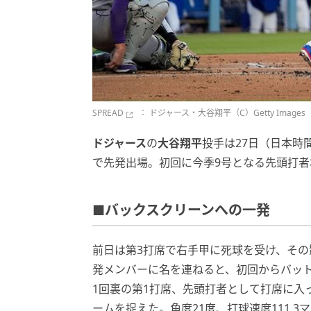
SPREAD
： ドジャース・大谷翔平（C）Getty Images
ドジャース
の
大谷翔平
投手は27日（日本時
で先発出場。初回に今季9号となる先頭打者
■バックスクリーンへの一発
前日は第3打席で右手甲に死球を受け、その
発メンバーに名を連ねると、初回からバッ
1回裏の第1打席、先頭打者として打席に入
ームを捉えた。角度21度、打球速度111.3