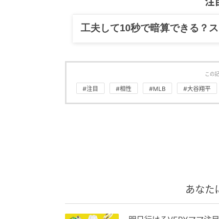
注
グルメ、ギャグ、子育て、旅行
この
#注目
#相性
#MLB
#大谷翔平
あなた