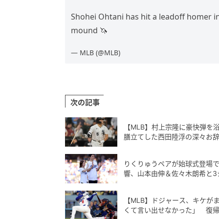
Shohei Ohtani has hit a leadoff homer i
mound 🦄
— MLB (@MLB)
次の記事
【MLB】村上宗隆に豪快弾を
膳立てした西田陸浮の深々お
りくりゅうペアが始球式登場で
響、山本由伸＆佐々木朗希と3
【MLB】ドジャース、キケが
くて言い出せなかった」 復帰