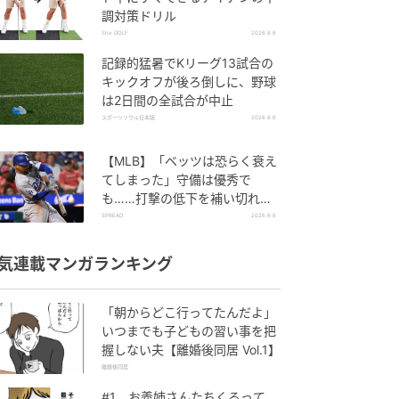
調対策ドリル
She GOLF
2026.8.6
記録的猛暑でKリーグ13試合の
キックオフが後ろ倒しに、野球
は2日間の全試合が中止
スポーツソウル日本版
2026.8.6
【MLB】「ベッツは恐らく衰え
てしまった」守備は優秀で
も……打撃の低下を補い切れ
ず 地元メディアが議論「未来
SPREAD
2026.8.6
の遊撃手を探し始めるべき」
気連載マンガランキング
「朝からどこ行ってたんだよ」
いつまでも子どもの習い事を把
握しない夫【離婚後同居 Vol.1】
離婚後同居
#1 お義姉さんたちくるって、