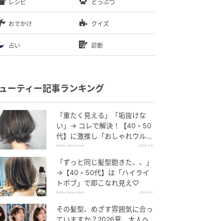
レシピ
どうぶつ
おでかけ
クイズ
占い
診断
ューティー記事ランキング
「重たく見える」「垢抜けな
い」→ コレで解決！【40・50
代】に激推し「おしゃれウル
フ」
fashion trend news
2026.8.6
「ずっと同じ髪型飽きた、、」
→【40・50代】は「ハイライ
トボブ」で即こなれ見え♡
fashion trend news
2026.8.6
その髪型、めざす雰囲気に合っ
ていますか？2026夏、大人ヘ