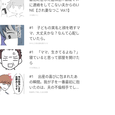
に連絡をしてこない夫からのLI
NE【され妻なつこ Vol.1】
され妻なつこ
#1 子どもの実名と顔を晒すマ
マ、大丈夫かな？なんて心配し
ていたら。
SNSに子供の顔を晒すママ
#1 「ママ、生きてるよね？」
寝ていると思って部屋を開けた
ら
ママが家出した
#1 出産の喜びに包まれたあ
の瞬間。我が子を一番最初に抱
いたのは、夫の不倫相手でし
た。
助産師と不倫した夫の末路