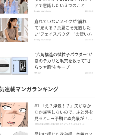
アで意識したい３つのこと
beauty news tokyo
2026.8.6
崩れていないメイクが“崩れ
て”見える？真夏こそ見直した
い“フェイスパウダー”の使い方
beauty news tokyo
2026.8.6
‟六角構造の微粒子パウダー”が
夏のテカリと毛穴を救って‟さ
らツヤ肌”をキープ
GINGER
2026.8.5
気連載マンガランキング
#1 「え？浮気！？」夫がなか
なか帰宅しないので、ふと外を
見ると…→予期せぬ光景が！｜
旦那の不倫が発覚して頭に来た
旦那の不倫が発覚して頭に来たのでメチャクチャにしてやった
のでメチャクチャにしてやった
最初に感じた違和感…普段マメ