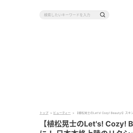
トップ
ビューティー
【植松晃士のLet's! Cozy! Beau
【植松晃士のLet's! Cozy