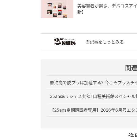
美容賢者が選ぶ、デパコスアイ
新】
の記事をもっとみる
関
原油高で脱プラは加速する? 今こそプラスチ
25ans&リシェス共催! 山種美術館スペシ
【25ans定期購読者専用】2026年6月号
注