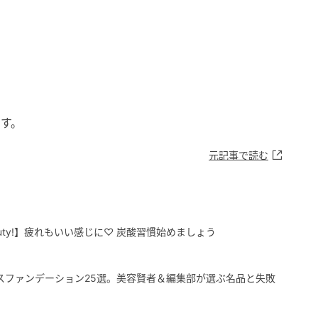
！
です。
元記事で読む
 Beauty!】疲れもいい感じに♡ 炭酸習慣始めましょう
コスファンデーション25選。美容賢者＆編集部が選ぶ名品と失敗