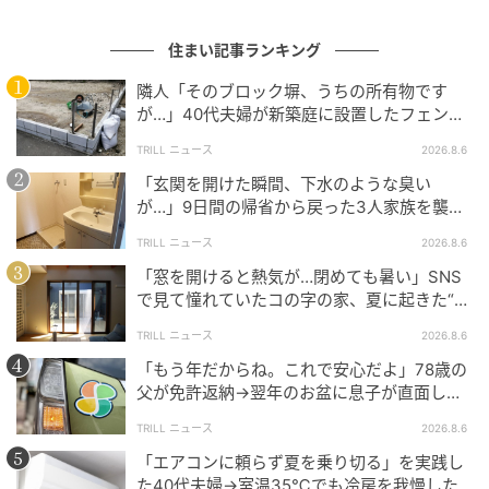
家を買うときも住んでからも「ベランダの水
はけ」を意識して
住まい記事ランキング
隣人「そのブロック塀、うちの所有物です
ふだん見落としがちなベランダの排水まで意識してお
が…」40代夫婦が新築庭に設置したフェン
くと安心です。
ス、直後に迫られた"顛末"
TRILL ニュース
2026.8.6
「玄関を開けた瞬間、下水のような臭い
・排水口（ドレン）が、落ち葉・砂・ほこりなどで詰
が…」9日間の帰省から戻った3人家族を襲っ
まっていないか
た“洗面所の異変”
・大雨のあと、ベランダに水がたまって引きにくくな
TRILL ニュース
2026.8.6
っていないか
「窓を開けると熱気が…閉めても暑い」SNS
で見て憧れていたコの字の家、夏に起きた“想
・排水口の掃除は、固い棒で突かず、手やブラシ、ワ
定外の事態”【一級建築士は見た】
イヤーなどでやさしく行う
TRILL ニュース
2026.8.6
・万一の浸水に備え、加入している火災保険の補償内
「もう年だからね。これで安心だよ」78歳の
容や適用条件を確認しておく
父が免許返納→翌年のお盆に息子が直面し
た“想定外の壁”
TRILL ニュース
2026.8.6
「エアコンに頼らず夏を乗り切る」を実践し
「降ってから」ではなく「降る前」に備えて
た40代夫婦→室温35℃でも冷房を我慢した