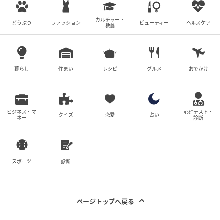
上の実務経験を持つ。現在は住宅・不動産分野に特化
したライターとして活動し、空間設計や住宅性能、都
カルチャー・
どうぶつ
ファッション
ビューティー
ヘルスケア
教養
市開発に関する知見をもとに、高い専門性と信頼性を
兼ね備えた記事を多数執筆している。
暮らし
住まい
レシピ
グルメ
おでかけ
【エピソード募集】日常のちょっとした体験、TRILL
でシェアしませんか？【2分で完了・匿名】
ビジネス・マ
心理テスト・
次の記事
クイズ
恋愛
占い
ネー
診断
#1 「ママ、生きてるよね？」寝ていると思
って部屋を開けたら
スポーツ
診断
プロフィール
yukiasobi
ページトップへ戻る
一級建築士・建築基準適合判定資格者。行政で住宅
政策・確認審査・都市計画等の実務経験を経て、現