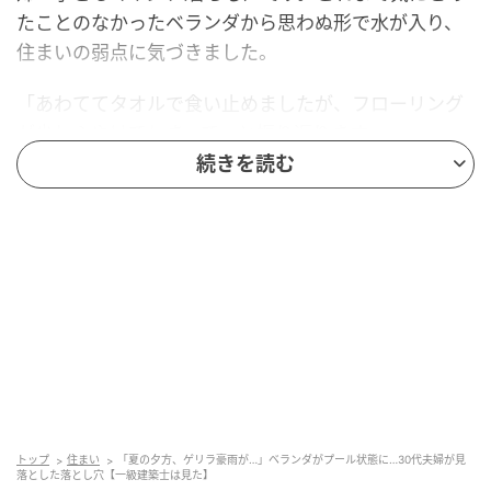
たことのなかったベランダから思わぬ形で水が入り、
住まいの弱点に気づきました。
「あわててタオルで食い止めましたが、フローリング
が少しふやけてしまって」と振り返ります。
続きを読む
ゲリラ豪雨で、ベランダは「プール」になり
うる
夏に多いゲリラ豪雨は、短い時間に大量の雨が降るの
が特徴です。問題になりやすいのが、ベランダの「排
水口」です。床は雨水が排水口へ流れるようゆるやか
に傾けられていますが、排水口が落ち葉や砂、ほこり
で詰まっていると水が流れず、ゲリラ豪雨では水位が
上がってプール状になることがあります。
トップ
住まい
「夏の夕方、ゲリラ豪雨が…」ベランダがプール状態に…30代夫婦が見
落とした落とし穴【一級建築士は見た】
そして水位が窓のサッシを越えると、室内へ水が入り