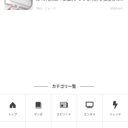
戸建て住宅の誤算
TRILL ニュース
2026.8.6
ゲリラ豪雨は降り出してからの対処では間に合わない
ことも少なくありません。だからこそ、被害を防ぐカ
ギは「降る前」の備えにあります。とくに梅雨明けか
ら夏はゲリラ豪雨が増える時期。シーズンの前に一
度、排水口まわりを点検しておくだけで、いざという
ときの安心がぐっと違ってきます。
「自分の部屋を守る」ことと「階下に迷惑をかけな
い」こと。その両方のために、ベランダの小さな排水
口に目を向けること。それが、夏の突然の大雨と上手
カテゴリ一覧
に付き合っていくための第一歩です。
ライター：yukiasobi（一級建築士・建築基準適合判定
資格者）
トップ
マンガ
エピソード
エンタメ
トレンド
行政で住宅政策・都市計画・建築確認審査など10年以