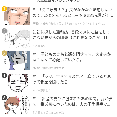
#1 「え？浮気！？」夫がなかなか帰宅しない
雨がやんでから排水口を確かめると、土ぼこりや枯れ
ので、ふと外を見ると…→予期せぬ光景が！
葉、ゴミが流れをふさいでいました。手で取り除くと
｜旦那の不倫が発覚して頭に来たのでメチャ
旦那の不倫が発覚して頭に来たのでメチャクチャにしてやった
クチャにしてやった
水はスムーズに流れるように。固いもので無理に突く
最初に感じた違和感…普段マメに連絡をして
と塩化ビニルの排水管を傷めることがあると知り、手
こない夫からのLINE【され妻なつこ Vol.1】
とブラシでていねいに行ったといいます。
され妻なつこ
ふやけたフローリングについては、加入している火災
#1 子どもの実名と顔を晒すママ、大丈夫か
な？なんて心配していたら。
保険の契約内容を確認し、保険会社と管理会社に相談
しながら対応を進めたそうです。（補償の可否は原因
SNSに子供の顔を晒すママ
や契約内容により異なります）
#1 「ママ、生きてるよね？」寝ていると思
って部屋を開けたら
「自己流で直す前に、まず保険と管理会社に確認して
ママが家出した
よかったです。以降は、季節の変わり目に排水口を点
#1 出産の喜びに包まれたあの瞬間。我が子
検しています」とAさんは振り返ります。
を一番最初に抱いたのは、夫の不倫相手でし
た。
助産師と不倫した夫の末路