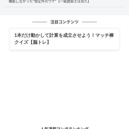
機能しなかった“想定外のワケ”【一級建築士は見た】
ます。いわば、持ち物としては全員のもの、でも使う
のはその家の人だけ、というわけです。
注目コンテンツ
ポイントは、この「使うのはその家の人」という点で
1本だけ動かして計算を成立させよう！マッチ棒
す。そのため、日ごろの掃除や排水口のゴミ取りとい
クイズ【脳トレ】
った管理は、その住戸の人の役目とされています。も
し日常的な掃除を怠ったことが原因で排水口がゴミで
詰まり、水があふれて階下に被害を与えた場合、その
賠償責任は管理組合ではなく、ベランダを使う住人が
問われることがあるのです。
Aさんは幸い階下漏水までは至りませんでしたが、「気
づくのが遅れていたら、下の階に迷惑をかけていたか
も」とひやりとしたそうです。
Aさん夫婦はどう対応したのか
人気連載マンガランキング