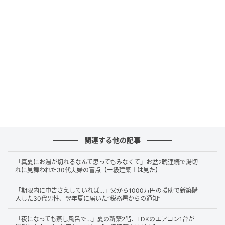
込みます。窓を閉めていても、たまった水のほうが高く
なれば、すき間から侵入してしまうのです。
「自分の部屋のこと」が、階下にも影響する
この問題が怖いのは、自分の部屋だけにとどまらない
ことです。マンションでは、上の階のベランダにたま
った水があふれ、階下の部屋に流れ込んで漏水の被害
につながることもあるとされています。
関連する他の記事
知っておきたいのが、ベランダの位置づけです。マン
「真夏にお湯が切れるなんて思ってもみなくて」お盆2晩連続で湯切
ションのベランダは、区分としてはマンション全体の
れに見舞われた30代夫婦の盲点【一級建築士は見た】
「共用部分」、つまり住民みんなで共有する部分にあ
「期限内に申告さえしていれば…」父から1000万円の援助で新築購
たります。ただし、構造上そこに出入りして使えるの
入した30代男性、翌年夏に届いた“税務署からの通知”
は、その住戸の人だけです。そこで、その人だけが使
「夜になっても蒸し風呂で…」夏の新築2階、LDKのエアコン1台が
える共用部分という意味で「専用使用部分」と呼ばれ