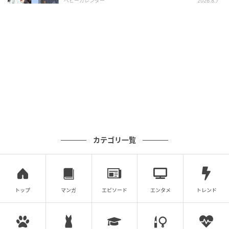
ベビーカレンダー
2026.8.7
Q. 三菱商事都市開発の協賛は今年が初めてで
すか？
A. 2025年に続き2年連続の協賛となります。
元記事で読む
次の記事
60社出展、入場無料の資産運用フェス！ 幻冬
舎ゴールドオンライン「THE GOLD ONLINE
フェス 2026 SUMMER」
カテゴリ一覧
の記事をもっとみる
トップ
マンガ
エピソード
エンタメ
トレンド