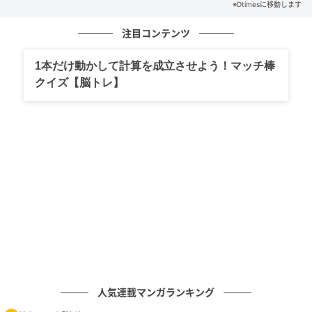
2026年の音楽祭では、会場が日比谷公園にとどまらず
※Dtimesに移動します
「街」へと広がります。
注目コンテンツ
野音（日比谷野外大音楽堂）の改修に伴い、東京国際
1本だけ動かして計算を成立させよう！マッチ棒
フォーラム ホールAが新たなステージとして加わり、
クイズ【脳トレ】
東京ミッドタウン日比谷と合わせた3エリアが音楽でつ
ながります。
千代田区日比谷公園1-6の日比谷公園を起点に、有楽
町・丸の内エリアへと音楽の輪が広がる構成となって
おり、次世代を担う子どもたちへ音楽を体験させる場
としての機能も果たします。
協賛の背景
三菱商事都市開発は、都心型商業施設やNSC（近隣型
人気連載マンガランキング
ショッピングセンター）の開発に加え、大型アリーナ