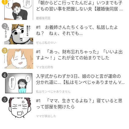
を核とした都市開発事業も手掛けています。
「朝からどこ行ってたんだよ」いつまでも子
どもの習い事を把握しない夫【離婚後同居 Vo
l.1】
同社は日比谷エリアのまちづくりへの賛同を背景に、
離婚後同居
エンターテインメント領域への積極的な関与を強化す
#1 お義姉さんたちくるって、私話したよ
る方針のもとで協賛を継続しています。
ね？ ねぇ、それでも…
ぜんぶ私のせい
日比谷音楽祭は入場無料で参加できるため、幅広い年
#1 「あっ、財布忘れちゃった」「いいよ出
代が気軽に足を運べる都市型音楽イベントとして定着
すよ〜！」これが全ての始まりでした
しています。
ママ友の財布
2019年の初開催から8年目を迎える2026年は、規模と
入学式からわずか3日、娘のひと言が運命の
会場数をさらに拡張し、街ぐるみで音楽を楽しめる構
分かれ道に…【私はモンペじゃありません Vo
l.1】
成となっています。
私はモンペじゃありません
#1 「ママ、生きてるよね？」寝ていると思
三菱商事都市開発「日比谷音楽祭2026」の紹介でし
って部屋を開けたら
た。
ママが家出した
(C)日比谷音楽祭実行委員会