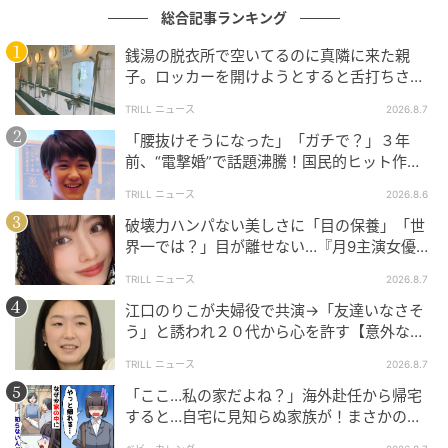
総合記事ランキング
よくある質問
銭湯の脱衣所で空いてるのに真隣に来た親
子。ロッカーを開けようとすると舌打ちさ
れ…→直後、娘の放った“純粋な一言”に「心の
TRILL ニュース
2026.8.7
中で拍手」
Q. 日比谷音楽祭2026の開催時間は何時からで
「腰抜けそうになった」「ガチで？」３年
すか？
前、“電撃婚”で話題沸騰！国民的ヒット作
『逃げ恥』で異彩放った【国宝級イケメン】
A. 2026年5月30日（土）・31日（日）ともに10:30〜
TRILL ニュース
2026.8.6
20:30頃の開催が予定されています。
破壊力ハンパない美しさに「目の保養」「世
界一では？」目が離せない…『月9主演女優
（34歳）』“極上”美ショットがすごい
TRILL ニュース
2026.8.7
Q. 東京国際フォーラム ホールAが会場に加わ
った理由は何ですか？
江口のりこが夫婦役で共演→「友達いなさそ
う」と誘われ２０代から心を許す【意外な親
友芸人】とは？
A. 日比谷野外大音楽堂（野音）の改修工事に伴い、東
TRILL ニュース
2026.8.7
京国際フォーラム ホールAが新たなステージとして加
「ここ…私の家だよね？」海外赴任から帰宅
わっています。
すると…自宅に見知らぬ家族が！まさかの真
相とは！？