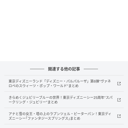
セプトに掲げ、2019年から日比谷公園を中心に毎年開
催されているイベントです。
世代やハンディキャップ、経済格差、音楽ジャンルを
問わず誰でも参加できる無料のコンサートやワークシ
ョップが行われます。
三菱商事都市開発は、2025年に続き2年連続で同音楽
祭への協賛を決定します。
関連する他の記事
リテール・エンターテインメント領域の不動産開発
東京ディズニーランド「ディズニー・パルパルーザ」第6弾“ヴァネ
や、子会社・横浜赤レンガによるイベント事業の企画
ロペのスウィーツ・ポップ・ワールド”まとめ
運営など、文化・エンターテインメントへの関与を事
きらめくジュビリーブルーの世界！東京ディズニーシー25周年“スパ
業の柱のひとつに据えています。
ークリング・ジュビリー”まとめ
アナと雪の女王・塔の上のラプンツェル・ピーターパン！東京ディ
今年の見どころ：街全体が会場に
ズニーシー｢ファンタジースプリングス｣まとめ