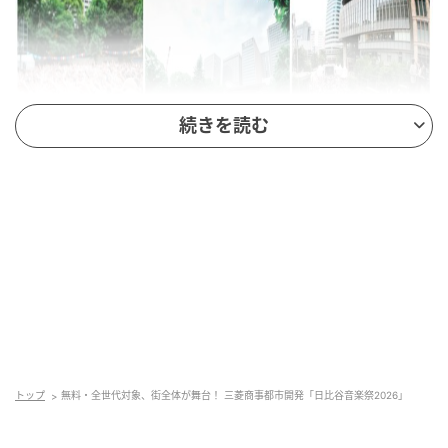
続きを読む
会期：2026年5月30日（土）・31日（日）10:30〜
20:30頃
会場：日比谷公園 / 東京ミッドタウン日比谷 / 東京
国際フォーラム【ホールA】
主催：日比谷音楽祭実行委員会／一般社団法人日比
谷音楽祭
入場：無料
トップ
無料・全世代対象、街全体が舞台！ 三菱商事都市開発「日比谷音楽祭2026」
「日比谷音楽祭2026」は、「音楽の新しい循環をみん
なでつくる、フリーでボーダーレスな音楽祭」をコン