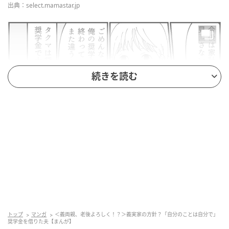
出典：select.mamastar.jp
続きを読む
出典：select.mamastar.jp
トップ
マンガ
＜義両親、老後よろしく！？＞義実家の方針？「自分のことは自分で」
奨学金を借りた夫【まんが】