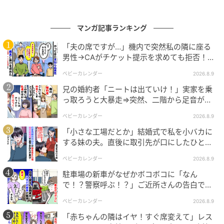
んが】
マンガ記事ランキング
「夫の席ですが…」機内で突然私の隣に座る
男性→CAがチケット提示を求めても拒否！？
判明した真相は
ベビーカレンダー
2026.8.9
兄の婚約者「ニートは出ていけ！」実家を乗
っ取ろうと大暴走⇒突然、二階から足音が聞
こえてきて！？
ベビーカレンダー
2026.8.9
「小さな工場だとか」結婚式で私を小バカに
する妹の夫。直後に取引先が口にしたひと言
出典：select.mamastar.jp
に青ざめたワケ
ベビーカレンダー
2026.8.9
タクマが奨学金で大学に行ったことに関しては、私も
駐車場の新車がなぜかボコボコに「なん
ウチの両親も気にしていませんでした。毎月のお給料
で！？警察呼ぶ！？」ご近所さんの告白で知
った、驚きの理由とは
から返してくれているし、私たち夫婦の生活において
ベビーカレンダー
2026.8.9
特に問題はなかったのです。子どもが生まれるにあた
「赤ちゃんの隣はイヤ！すぐ席変えて」レス
って「家計を見直さないと」と話し合うなかで、奨学