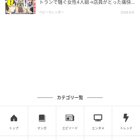
トランで騒ぐ女性4人組→店員がとった痛快
金の返還が話題にのぼった程度でした。
な“神対応”とは
ベビーカレンダー
2026.8.9
義両親は私たちに干渉してくることはなく、年始の挨
拶くらいで適度な距離感でお付き合いができていま
す。タクマの弟のカズヤくんも奨学金を借りたと聞い
ているし、義実家の教育方針が「自分のことは自分
で」という考え方なのかもしれません。
※この漫画はママスタに寄せられた体験談やご意見を
元に作成しています。
元記事で読む
カテゴリ一覧
次の記事
【夫婦、小さなすれ違い…】歯磨き中って水
は必要？妻にモヤモヤ【まんが】#ママスタシ
ョート
トップ
マンガ
エピソード
エンタメ
トレンド