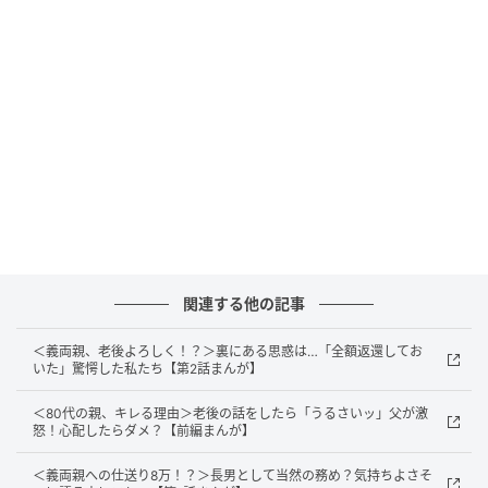
関連する他の記事
出典：select.mamastar.jp
＜義両親、老後よろしく！？＞裏にある思惑は…「全額返還してお
タクマと結婚して3年、私たちはお互いに共働きで支え
いた」驚愕した私たち【第2話まんが】
合いつつ生活をしてきました。そして私がこれから産
休に入るにあたって、「家計を見直さないと」という
＜80代の親、キレる理由＞老後の話をしたら「うるさいッ」父が激
怒！心配したらダメ？【前編まんが】
話になったのです。タクマには毎月の奨学金返還があ
って……？
＜義両親への仕送り8万！？＞長男として当然の務め？気持ちよさそ