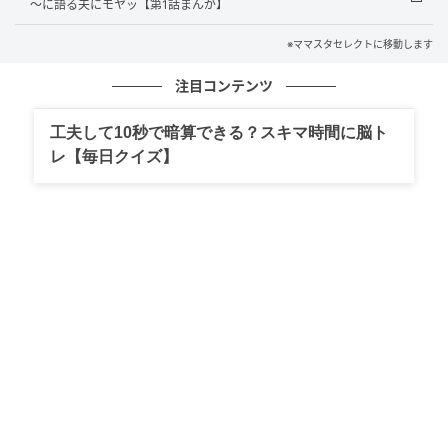
～に語る夫にモヤッ【第1話まんが】
※ママスタセレクトに移動します
注目コンテンツ
工夫して10秒で暗算できる？スキマ時間に脳ト
レ【毎日クイズ】
出典：select.mamastar.jp