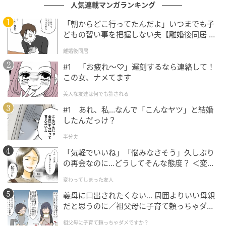
人気連載マンガランキング
「朝からどこ行ってたんだよ」いつまでも子
どもの習い事を把握しない夫【離婚後同居 Vo
l.1】
離婚後同居
#1 「お疲れ〜♡」遅刻するなら連絡して！
この女、ナメてます
美人な友達は何でも許される
#1 あれ、私…なんで「こんなヤツ」と結婚
したんだっけ？
出典：select.mamastar.jp
半分夫
義両親とは親戚付き合いで会う程度で、そこまで深い
「気軽でいいね」「悩みなさそう」久しぶり
の再会なのに…どうしてそんな態度？ ＜変わ
交流はありません。妊娠4ヶ月で年始の挨拶に行ったと
ってしまった友人 1話＞【ため息がこぼれる
きも「身体に気を付けてね」という優しい声掛けをも
変わってしまった友人
日には】
らっただけです。子どもにはあまり干渉しないタイプ
義母に口出されたくない… 周囲よりいい母親
だと思うのに／祖父母に子育て頼っちゃダメ
なのかもしれません。
ですか？（1）【私のママ友付き合い事情 ま
祖父母に子育て頼っちゃダメですか？