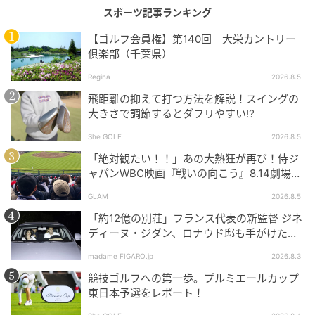
スポーツ記事ランキング
【ゴルフ会員権】第140回 大栄カントリー
俱楽部（千葉県）
Regina
2026.8.5
飛距離の抑えて打つ方法を解説！スイングの
大きさで調節するとダフリやすい⁉
She GOLF
2026.8.5
「絶対観たい！！」あの大熱狂が再び！侍ジ
ャパンWBC映画『戦いの向こう』8.14劇場公
開！
GLAM
2026.8.5
「約12億の別荘」フランス代表の新監督 ジネ
ディーヌ・ジダン、ロナウド邸も手がけた人
気建築家に依頼した邸宅とは。
madame FIGARO.jp
2026.8.3
競技ゴルフへの第一歩。プルミエールカップ
東日本予選をレポート！