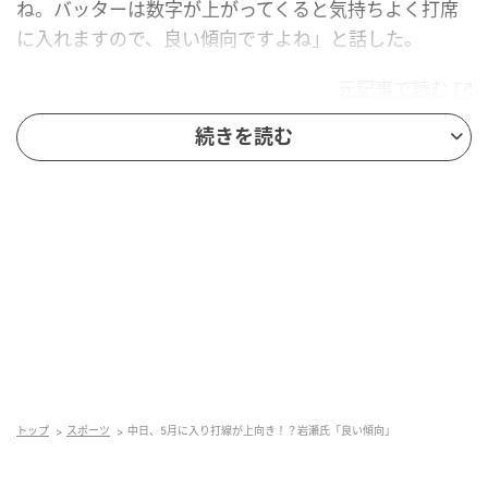
ね。バッターは数字が上がってくると気持ちよく打席
に入れますので、良い傾向ですよね」と話した。
元記事で読む
続きを読む
次の記事
巨人、ベテラン陣の不調で若手にチャンス
も…岩瀬氏「起用はしているんですけど」
の記事をもっとみる
トップ
スポーツ
中日、5月に入り打線が上向き！？岩瀬氏「良い傾向」