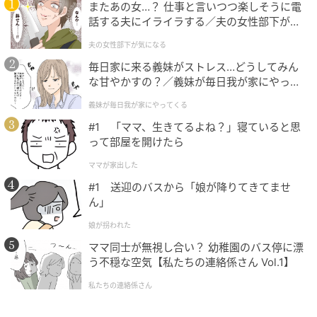
またあの女…？ 仕事と言いつつ楽しそうに電
話する夫にイライラする／夫の女性部下が気
になる（1）【夫婦の危機 まんが】
夫の女性部下が気になる
毎日家に来る義妹がストレス…どうしてみん
な甘やかすの？／義妹が毎日我が家にやって
くる（1）【義父母がシンドイんです！ まん
義妹が毎日我が家にやってくる
が】
#1 「ママ、生きてるよね？」寝ていると思
って部屋を開けたら
ママが家出した
#1 送迎のバスから「娘が降りてきてませ
ん」
娘が拐われた
ママ同士が無視し合い？ 幼稚園のバス停に漂
う不穏な空気【私たちの連絡係さん Vol.1】
私たちの連絡係さん