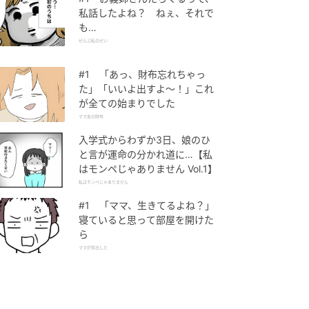
私話したよね？ ねぇ、それで
も…
ぜんぶ私のせい
#1 「あっ、財布忘れちゃっ
た」「いいよ出すよ〜！」これ
が全ての始まりでした
ママ友の財布
入学式からわずか3日、娘のひ
と言が運命の分かれ道に…【私
はモンペじゃありません Vol.1】
私はモンペじゃありません
#1 「ママ、生きてるよね？」
寝ていると思って部屋を開けた
ら
ママが家出した