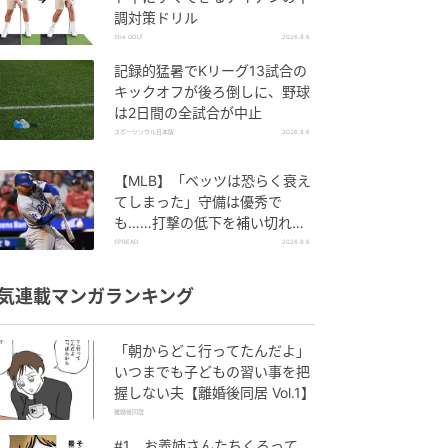
調対策ドリル
She GOLF
2026.8.6
記録的猛暑でKリーグ13試合の
キックオフが後ろ倒しに、野球
は2日間の全試合が中止
スポーツソウル日本版
2026.8.6
【MLB】「ベッツは恐らく衰え
てしまった」守備は優秀で
も……打撃の低下を補い切れ
ず 地元メディアが議論「未来
SPREAD
2026.8.6
の遊撃手を探し始めるべき」
気連載マンガランキング
「朝からどこ行ってたんだよ」
いつまでも子どもの習い事を把
握しない夫【離婚後同居 Vol.1】
離婚後同居
#1 お義姉さんたちくるって、