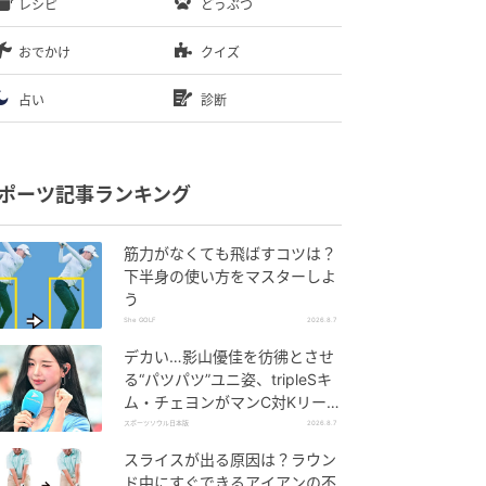
レシピ
どうぶつ
おでかけ
クイズ
占い
診断
ポーツ記事ランキング
筋力がなくても飛ばすコツは？
下半身の使い方をマスターしよ
う
She GOLF
2026.8.7
デカい…影山優佳を彷彿とさせ
る“パツパツ”ユニ姿、tripleSキ
ム・チェヨンがマンC対Kリーグ
選抜に登場
スポーツソウル日本版
2026.8.7
スライスが出る原因は？ラウン
ド中にすぐできるアイアンの不