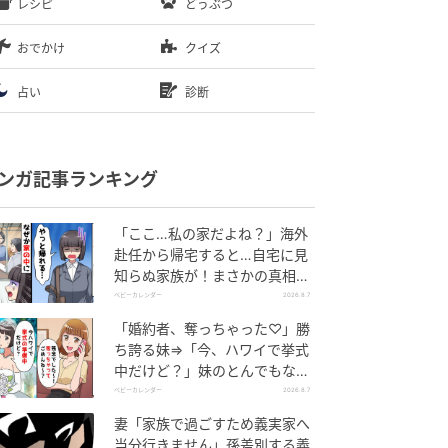
レシピ
どうぶつ
おでかけ
クイズ
占い
診断
ンガ記事ランキング
「ここ…私の家だよね？」海外
赴任から帰宅すると…自宅に見
知らぬ家族が！まさかの真相と
は！？
ベビーカレンダー
2026.8.7
「婚約者、奪っちゃった♡」勝
ち誇る妹⇒「今、ハワイで挙式
中だけど？」妹のとんでもない
勘違いとは
ベビーカレンダー
2026.8.7
妻「家族で過ごすため義実家へ
当分行きません」孫差別する義