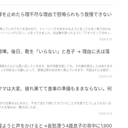
導を止めたら理不尽な理由で怒鳴られもう我慢できない
疲弊しているアオイを見かねて、トレーニングを休ませるように言っても全く取り合わな
トレーニングに行く」と言ってきました。夫は勝ち誇ったように「アオイだって分かって
2026.5.13
嘩。後日、靴を「いらない」と息子 → 理由に夫は落
婚後もどんどん買い足していきます。私が何度注意しても、その癖が直ることはありませ
とった何気ない行動によって、事態は思わぬ方向へ進んでいきます。今回はそんな我が家
2026.5.12
ママは大変、疲れ果てて食事の準備もままならない。何
 子育てをしながら仕事をはじめると、今まで当たり前にできていたことが大変でどうしようもなくな
れたお悩みは、働き出したば…
2026.5.12
ようと声をかけると→哀愁漂う4歳息子の背中に1,900