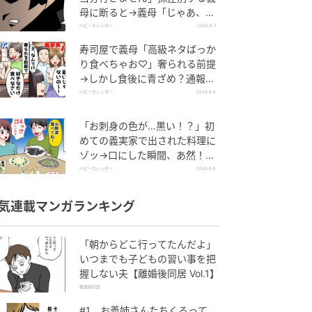
母に断ると→義母「じゃあ、私
は…」妻絶句＜こどおじ義兄＞
ベビーカレンダー
2026.8.7
寿司屋で義母「高級ネタばっか
り食べちゃお♡」奢られる前提
→しかし食後に青ざめ？通報さ
れ警察沙汰！
ベビーカレンダー
2026.8.6
「お刺身の色が…黒い！？」初
めての義実家で出された料理に
ゾッ→口にした瞬間、あ然！刺
身の正体は
ベビーカレンダー
2026.8.6
気連載マンガランキング
「朝からどこ行ってたんだよ」
いつまでも子どもの習い事を把
握しない夫【離婚後同居 Vol.1】
離婚後同居
#1 お義姉さんたちくるって、