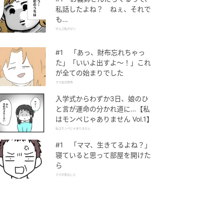
私話したよね？ ねぇ、それで
も…
ぜんぶ私のせい
#1 「あっ、財布忘れちゃっ
た」「いいよ出すよ〜！」これ
が全ての始まりでした
ママ友の財布
入学式からわずか3日、娘のひ
と言が運命の分かれ道に…【私
はモンペじゃありません Vol.1】
私はモンペじゃありません
#1 「ママ、生きてるよね？」
寝ていると思って部屋を開けた
ら
ママが家出した