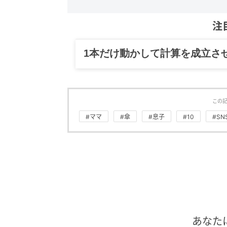
注
1本だけ動かして計算を成立さ
この
#ママ
#傘
#息子
#10
#SN
あなた