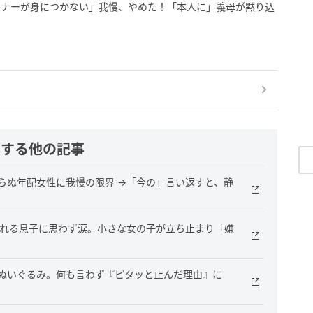
マナーが身につかない」我慢、やめた！「本人に」義母が黙り込
連する他の記事
らぬ年配女性に我慢の限界 →「今の」言い返すと、静
暴れる息子に思わず涙。小さな女の子が立ち止まり「嫌
ぬいぐるみ。何も言わず『ピタッと止んだ理由』に