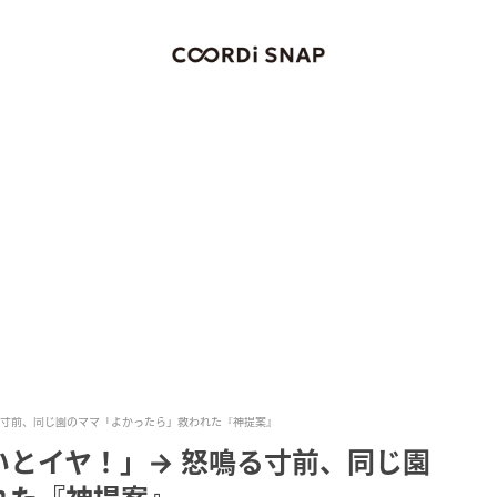
る寸前、同じ園のママ「よかったら」救われた『神提案』
いとイヤ！」→ 怒鳴る寸前、同じ園