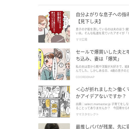
自分よがりな息子への指
【見下し夫】
息子の才能を潰しているのは夫のほう 
い夫。そんな私達を見ていたアオイが「
るんだよ...
ママ広場
セールで爆買いした夫と喧
ち込み、妻は「爆笑」
私の夫は昔から靴や洋服が大好きで、結
んでした。しかしある日、4歳の息子の
のエピソードを紹介します。
COORDiSNAP
＜心が折れました＞働く
かアイデアないですか？
出典：select.mamastar.jp
ることってありませんか？ 今回寄せら
ママスタセレクト
最推しパパが残業、先に寝