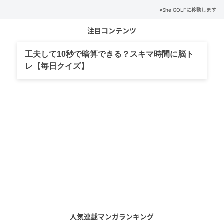
トゥで構えても意外とトゥに当たらない！
※She GOLFに移動します
注目コンテンツ
工夫して10秒で暗算できる？スキマ時間に脳ト
レ【毎日クイズ】
She GOLF【シーゴルフ】
トゥ側に構えてトゥ側でヒットしようとしても、極端
にトゥ寄りには当たらない（O）。芯で構えて芯で打
とうとして、ヒール寄りやヒール上に当たるほうが、
大きなミスになってスコアを崩してしまう（×）
GOOD!
人気連載マンガランキング