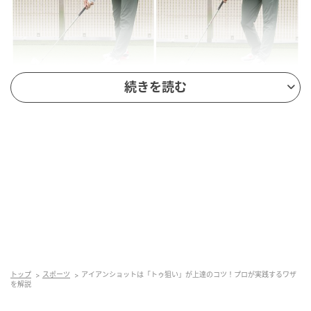
続きを読む
She GOLF【シーゴルフ】
すると、上体が起きて手元が浮き、軌道はアウトサイ
ド・インに。フェースも開いてネック寄りに当たるな
どの悪循環が起こってしまうのです。
思い切ってボールをトゥ側にセットして、芯よりも少
し先に当てるつもりで打ってみてください。「あれ？
このほうが芯に当たるぞ」と思うでしょう。それは前
傾角がきちんとキープできるようになったからなので
トップ
スポーツ
アイアンショットは「トゥ狙い」が上達のコツ！プロが実践するワザ
す。上体の前傾角をキープするとミート率が大幅アッ
を解説
プ