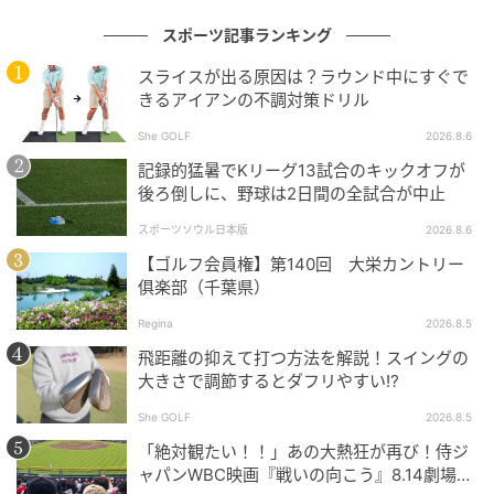
スポーツ記事ランキング
スライスが出る原因は？ラウンド中にすぐで
きるアイアンの不調対策ドリル
She GOLF
2026.8.6
記録的猛暑でKリーグ13試合のキックオフが
後ろ倒しに、野球は2日間の全試合が中止
スポーツソウル日本版
2026.8.6
【ゴルフ会員権】第140回 大栄カントリー
俱楽部（千葉県）
Regina
2026.8.5
She GOLF【シーゴルフ】
飛距離の抑えて打つ方法を解説！スイングの
トゥヒット狙いのほうが飛距離のロスが少なくなる
大きさで調節するとダフリやすい⁉
し、構えたときのライ角どおりに打てる
She GOLF
2026.8.5
「絶対観たい！！」あの大熱狂が再び！侍ジ
これはNG
ャパンWBC映画『戦いの向こう』8.14劇場公