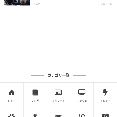
開！
GLAM
2026.8.5
カテゴリ一覧
She GOLF【シーゴルフ】
芯でヒットする意識は上体が起きやすい。手元が浮い
トップ
マンガ
エピソード
エンタメ
トレンド
てしまうので芯に当たりにくくなる