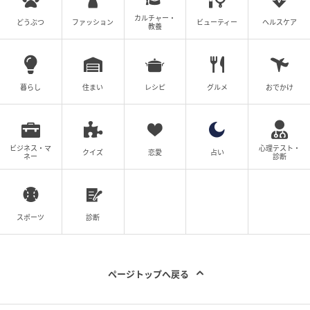
カルチャー・
どうぶつ
ファッション
ビューティー
ヘルスケア
教養
暮らし
住まい
レシピ
グルメ
おでかけ
ビジネス・マ
心理テスト・
クイズ
恋愛
占い
ネー
診断
スポーツ
診断
She GOLF【シーゴルフ】
フェースが開くとヒール寄りに当たり、アマチュアは
飛距離が大きく落ちてしまう
ページトップへ戻る