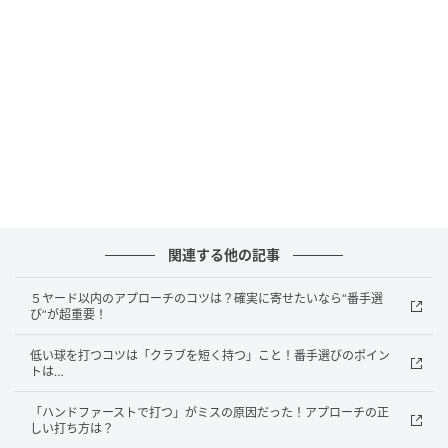
ボールがつかまってスムーズに転がる！
She GOLF【シーゴルフ】
関連する他の記事
パットもボールをトゥ寄りにセットして打ってみよ
５ヤード以内のアプローチのコツは？確実に寄せたいなら“番手選
び”が超重要！
う。フェースがターンしてきっちりボールをとらえら
れるから、ボールの転がりがよくなる。アイアンでい
低い球を打つコツは「クラブを短く持つ」こと！番手選びのポイン
トは…
えば、ぶ厚いインパクトで打っていることになるの
だ。
「ハンドファーストで打つ」がミスの原因だった！アプローチの正
しい打ち方は？