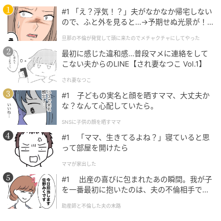
#1 「え？浮気！？」夫がなかなか帰宅しない
ので、ふと外を見ると…→予期せぬ光景が！
｜旦那の不倫が発覚して頭に来たのでメチャ
旦那の不倫が発覚して頭に来たのでメチャクチャにしてやった
クチャにしてやった
最初に感じた違和感…普段マメに連絡をして
こない夫からのLINE【され妻なつこ Vol.1】
され妻なつこ
#1 子どもの実名と顔を晒すママ、大丈夫か
な？なんて心配していたら。
SNSに子供の顔を晒すママ
#1 「ママ、生きてるよね？」寝ていると思
って部屋を開けたら
She GOLF【シーゴルフ】
ママが家出した
トゥヒットをイメージすると両手がアドレス時の位置
#1 出産の喜びに包まれたあの瞬間。我が子
に戻ってくる。上体の前傾角も変わらない
を一番最初に抱いたのは、夫の不倫相手でし
た。
助産師と不倫した夫の末路