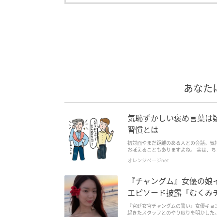
あなた
気恥ずかしい褒め言葉は
習慣とは
初対面やまだ距離のある人との会話。気持
おぼえることもありますよね。 実は、ちょ
オレンジページnet
『チャングム』女優の娘
エピソード披露「むくみ
『宮廷女官チャングムの誓い』女優キョン
起きたスタッフとのやり取りを明かした。 【写真】『チャングム』女優の娘イ・ユビ、レトロ可愛い水着姿を披露！ 5月11