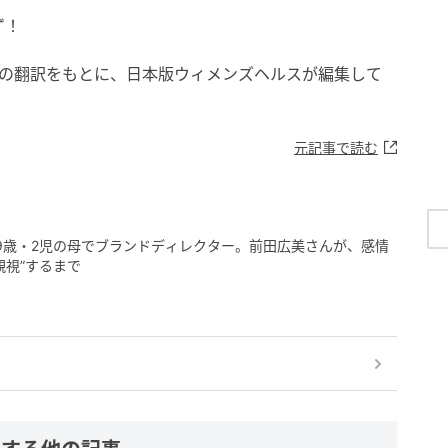
ず！
g』からの翻訳をもとに、日本版ウィメンズヘルスが編集して
元記事で読む
9歳・2児の母でブランドディレクター。前田広美さんが、感情
観視”するまで