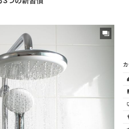
る3つの新習慣
カ