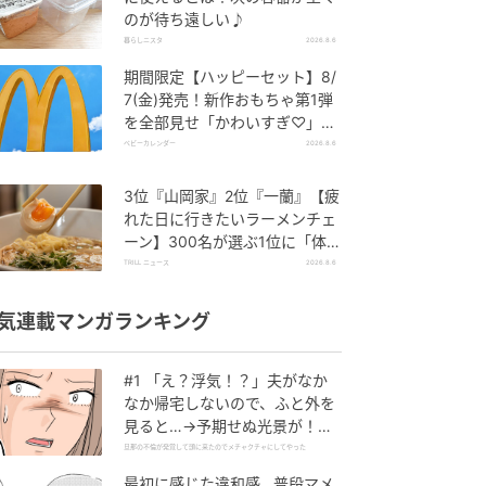
のが待ち遠しい♪
暮らしニスタ
2026.8.6
期間限定【ハッピーセット】8/
7(金)発売！新作おもちゃ第1弾
を全部見せ「かわいすぎ♡」
「絶対行く！」
ベビーカレンダー
2026.8.6
3位『山岡家』2位『一蘭』【疲
れた日に行きたいラーメンチェ
ーン】300名が選ぶ1位に「体
に染みわたる」「満足感と元気
TRILL ニュース
2026.8.6
をもらえる」
気連載マンガランキング
#1 「え？浮気！？」夫がなか
なか帰宅しないので、ふと外を
見ると…→予期せぬ光景が！｜
旦那の不倫が発覚して頭に来た
旦那の不倫が発覚して頭に来たのでメチャクチャにしてやった
のでメチャクチャにしてやった
最初に感じた違和感…普段マメ