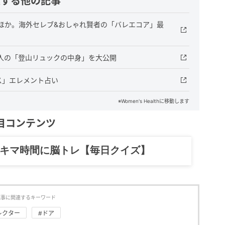
連する他の記事
ほか。海外セレブ&おしゃれ賢者の「バレエコア」最
3人の「登山リュックの中身」を大公開
ス」エレメント占い
※Women's Healthに移動します
目コンテンツ
記……全部、読めます。
記事に関連するキーワード
レクター
#ドア