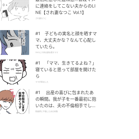
に連絡をしてこない夫からのLI
NE【され妻なつこ Vol.1】
され妻なつこ
#1 子どもの実名と顔を晒すマ
マ、大丈夫かな？なんて心配し
ていたら。
SNSに子供の顔を晒すママ
#1 「ママ、生きてるよね？」
寝ていると思って部屋を開けた
ら
ママが家出した
#1 出産の喜びに包まれたあ
の瞬間。我が子を一番最初に抱
いたのは、夫の不倫相手でし
た。
助産師と不倫した夫の末路