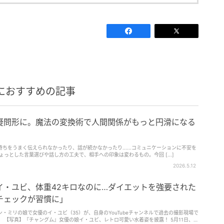
におすすめの記事
疑問形に。魔法の変換術で人間関係がもっと円滑になる
ちをうまく伝えられなかったり、話が続かなかったり......コミュニケーションに不安を
っとした言葉選びや話し方の工夫で、相手への印象は変わるもの。今回 [...]
2026.5.12
イ・ユビ、体重42キロなのに…ダイエットを強要された
チェックが習慣に」
・ミリの娘で女優のイ・ユビ（35）が、自身のYouTubeチャンネルで過去の撮影現場で
日、同