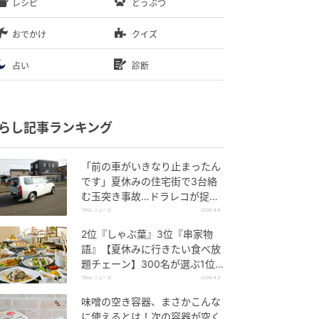
レシピ
どうぶつ
おでかけ
クイズ
占い
診断
らし記事ランキング
「前の車がいきなり止まったん
です」夏休みの住宅街で3台絡
む玉突き事故…ドラレコが捉え
ていた“急ブレーキの理由”
TRILL ニュース
2026.8.6
2位『しゃぶ葉』3位『串家物
語』【夏休みに行きたい食べ放
題チェーン】300名が選ぶ1位
に「満足度が高い」「大人まで
TRILL ニュース
2026.8.5
楽しめる」
味噌の空き容器、まさかこんな
に使えるとは！次の容器が空く